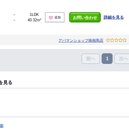
－
1LDK
詳細を見る
お問い合わせ
追加
－
40.32m²
アパマンショップ南相馬店
前へ
次へ
1
を見る
園