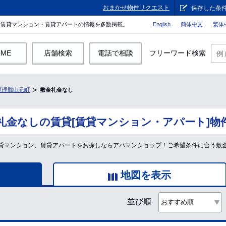
おまかせ物件リクエスト
保存した条
。賃貸マンション・賃貸アパートの情報を多数掲載。
English
簡体中文
繁体
OME
店舗検索
電話で相談
フリーワード検索
亘理郡山元町
敷金礼金なし
礼金なしの賃貸[賃貸マンション・アパート]物
貸マンション、賃貸アパートをお探しならアパマンショップ！ご希望条件に合う敷
地図を表示
並び順