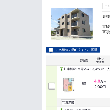
マ
3階
宮城
西頭無
この建物の物件をすべて選択
賃料／
部屋階
管理費
駐車料金1台分込み！初めての一
4.8
万円
1階
2,000円
写真満載