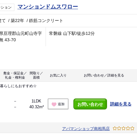
マンションドムスワロー
ンション
建て
/
築22年
/
鉄筋コンクリート
県亘理郡山元町山寺字
常磐線 山下駅/徒歩12分
 43-70
敷金・保証金／
間取り／
お気に入り
お問い合わせ／詳細を見る
礼金・権利金
面積
人暮らしにもおすすめ☆
－
1LDK
詳細を見る
お問い合わせ
追加
－
40.32m²
アパマンショップ南相馬店