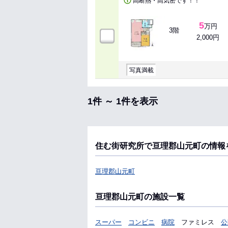
高断熱・高気密です！！
5
万円
3階
2,000円
写真満載
1件 ～ 1件を表示
住む街研究所で亘理郡山元町の情報
亘理郡山元町
亘理郡山元町の施設一覧
スーパー
コンビニ
病院
ファミレス
公