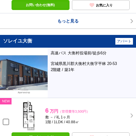
お問い合わせ(無料)
お気に入り
もっと見る
ソレイユ大衡
アパート
高速バス 大衡村役場前/徒歩6分
宮城県黒川郡大衡村大衡字平林 20-53
2階建 / 築1年
NEW
6
万円
（管理費等3,500円）
敷 － / 礼 1ヶ月
1階 / 1LDK / 40.88㎡