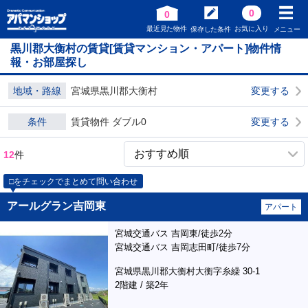
0
0
最近見た物件
お気に入り
保存した条件
メニュー
黒川郡大衡村の賃貸[賃貸マンション・アパート]物件情
報・お部屋探し
地域・路線
宮城県黒川郡大衡村
変更する
条件
賃貸物件 ダブル0
変更する
12
件
□をチェックでまとめて問い合わせ
アールグラン吉岡東
アパート
宮城交通バス 吉岡東/徒歩2分
宮城交通バス 吉岡志田町/徒歩7分
宮城県黒川郡大衡村大衡字糸繰 30-1
2階建 / 築2年