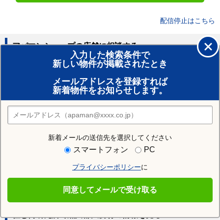
配信停止はこちら
アパマンショップの店舗に相談する
入力した検索条件で
新しい物件が掲載されたとき
賃貸のプロがお部屋探し！
メールアドレスを登録すれば
おまかせ物件リクエスト
新着物件をお知らせします。
住みたい街の店舗を探す
店舗検索
新着メールの送信先を選択してください
周辺の人気エリア
スマートフォン
PC
宮城郡松島町
宮城郡七ヶ浜町
宮城郡利府町
プライバシーポリシー
に
黒川郡大和町
黒川郡大郷町
加美郡色麻町
加美郡加美町
遠田郡涌谷町
遠田郡美里町
牡鹿郡女川町
同意してメールで受け取る
住む街研究所で黒川郡大衡村の情報を見る