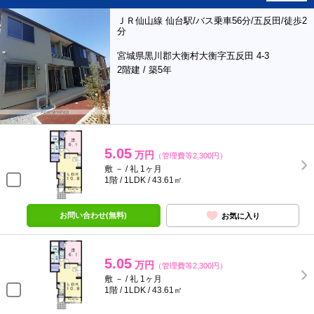
ＪＲ仙山線 仙台駅/バス乗車56分/五反田/徒歩2
分
宮城県黒川郡大衡村大衡字五反田 4-3
2階建 / 築5年
5.05
万円
（管理費等2,300円）
敷 － / 礼 1ヶ月
1階 / 1LDK / 43.61㎡
お問い合わせ(無料)
お気に入り
5.05
万円
（管理費等2,300円）
敷 － / 礼 1ヶ月
1階 / 1LDK / 43.61㎡