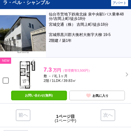
ラ・ベル・シャンブル
アパート
仙台市営地下鉄南北線 泉中央駅/バス乗車48
分/吉岡上町/徒歩18分
宮城交通（株） 吉岡上町/徒歩18分
宮城県黒川郡大衡村大衡字大柳 19-5
2階建 / 築1年
NEW
7.3
万円
（管理費等3,500円）
敷 － / 礼 1ヶ月
2階 / 1LDK / 39.83㎡
お問い合わせ(無料)
お気に入り
前へ
次へ
1ページ目
(1ページ中)