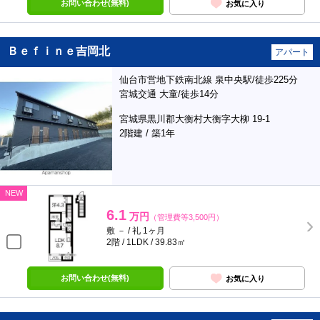
お問い合わせ(無料)
お気に入り
Ｂｅｆｉｎｅ吉岡北
アパート
仙台市営地下鉄南北線 泉中央駅/徒歩225分
宮城交通 大童/徒歩14分
宮城県黒川郡大衡村大衡字大柳 19-1
2階建 / 築1年
NEW
6.1
万円
（管理費等3,500円）
敷 － / 礼 1ヶ月
2階 / 1LDK / 39.83㎡
お問い合わせ(無料)
お気に入り