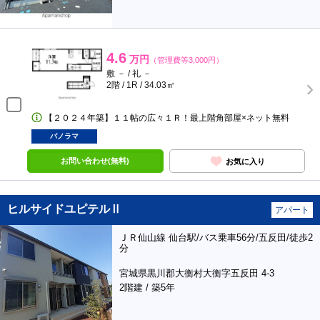
4.6
万円
（管理費等3,000円）
敷 － / 礼 －
2階 / 1R / 34.03㎡
【２０２４年築】１１帖の広々１Ｒ！最上階角部屋×ネット無料
パノラマ
お問い合わせ(無料)
お気に入り
ヒルサイドユピテルⅡ
アパート
ＪＲ仙山線 仙台駅/バス乗車56分/五反田/徒歩2
分
宮城県黒川郡大衡村大衡字五反田 4-3
2階建 / 築5年