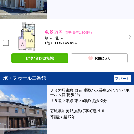
4.8
万円
（管理費等1,800円）
敷 － / 礼 －
1階 / 1LDK / 45.89㎡
お問い合わせ(無料)
お気に入り
ボ・ヌゥール二番館
アパート
ＪＲ陸羽東線 西古川駅/バス乗車5分/バッハホ
ール入口/徒歩4分
ＪＲ陸羽東線 東大崎駅/徒歩73分
宮城県加美郡加美町字町裏 410
2階建 / 築17年