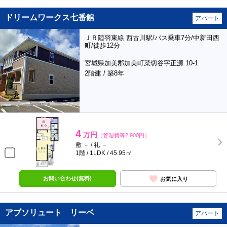
ドリームワークス七番館
アパート
ＪＲ陸羽東線 西古川駅/バス乗車7分/中新田西
町/徒歩12分
宮城県加美郡加美町菜切谷字正源 10-1
2階建 / 築8年
4
万円
（管理費等2,900円）
敷 － / 礼 －
1階 / 1LDK / 45.95㎡
お問い合わせ(無料)
お気に入り
アブソリュート リーベ
アパート