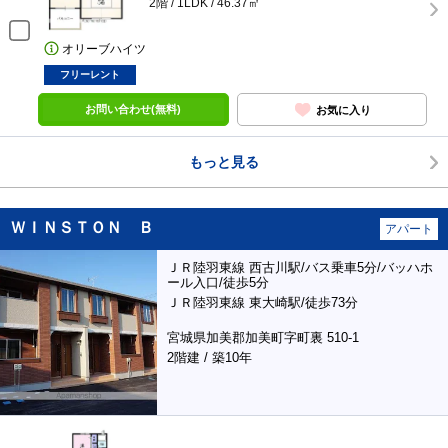
2階 / 1LDK / 46.37㎡
オリーブハイツ
フリーレント
お問い合わせ(無料)
お気に入り
もっと見る
ＷＩＮＳＴＯＮ Ｂ
アパート
ＪＲ陸羽東線 西古川駅/バス乗車5分/バッハホ
ール入口/徒歩5分
ＪＲ陸羽東線 東大崎駅/徒歩73分
宮城県加美郡加美町字町裏 510-1
2階建 / 築10年