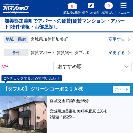
0
0
最近見た物件
お気に入り
保存した条件
メニュー
加美郡加美町でアパートの賃貸[賃貸マンション・アパー
ト]物件情報・お部屋探し
地域・路線
宮城県加美郡加美町
変更する
条件
賃貸アパート 賃貸物件 ダブル0
変更する
37
件
□をチェックでまとめて問い合わせ
【ダブル0】 グリーンコーポ２１Ａ棟
アパート
宮城交通 狼塚/徒歩5分
宮城県加美郡加美町字雁原 228-1
2階建 / 築25年