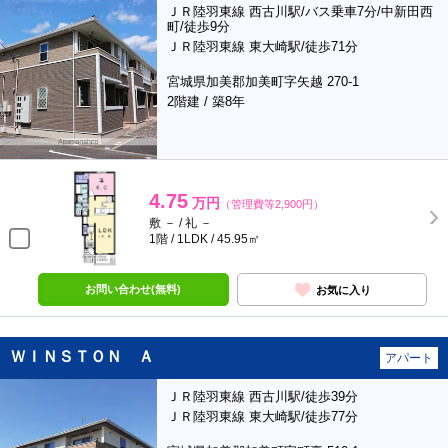
ＪＲ陸羽東線 西古川駅/バス乗車7分/中新田西
町/徒歩9分
ＪＲ陸羽東線 東大崎駅/徒歩71分
宮城県加美郡加美町字矢越 270-1
2階建 / 築8年
4.75
万円
（管理費等2,900円）
敷 － / 礼 －
1階 / 1LDK / 45.95㎡
お問い合わせ(無料)
お気に入り
ＷＩＮＳＴＯＮ Ａ
アパート
ＪＲ陸羽東線 西古川駅/徒歩39分
ＪＲ陸羽東線 東大崎駅/徒歩77分