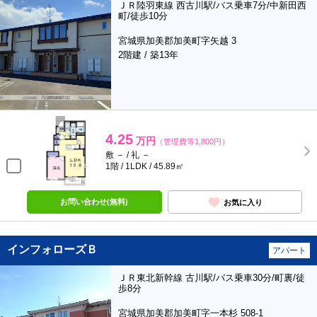
ＪＲ陸羽東線 西古川駅/バス乗車7分/中新田西
町/徒歩10分
宮城県加美郡加美町字矢越 3
2階建 / 築13年
4.25
万円
（管理費等1,800円）
敷 － / 礼 －
1階 / 1LDK / 45.89㎡
お問い合わせ(無料)
お気に入り
インフォローズＢ
アパート
ＪＲ東北新幹線 古川駅/バス乗車30分/町裏/徒
歩8分
宮城県加美郡加美町字一本杉 508-1