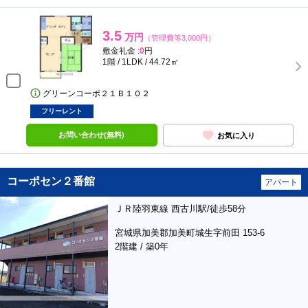
3.5
万円
（管理費等3,000円）
敷金礼金 :
0
円
1階 / 1LDK / 44.72㎡
グリーンコーポ２１Ｂ１０２
フリーレント
お問い合わせ(無料)
お気に入り
コーポセン２番館
アパート
ＪＲ陸羽東線 西古川駅/徒歩58分
宮城県加美郡加美町城生字前田 153-6
2階建 / 築0年