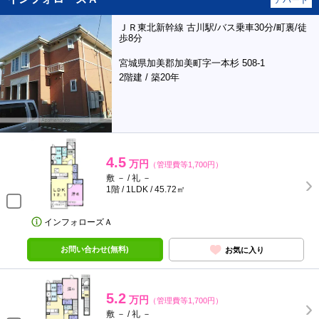
アパート
ＪＲ東北新幹線 古川駅/バス乗車30分/町裏/徒
歩8分
宮城県加美郡加美町字一本杉 508-1
2階建 / 築20年
4.5
万円
（管理費等1,700円）
敷 － / 礼 －
1階 / 1LDK / 45.72㎡
インフォローズＡ
お問い合わせ(無料)
お気に入り
5.2
万円
（管理費等1,700円）
敷 － / 礼 －