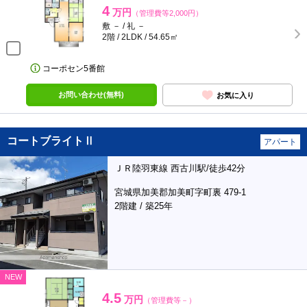
4
万円
（管理費等2,000円）
敷 － / 礼 －
2階 / 2LDK / 54.65㎡
コーポセン5番館
お問い合わせ(無料)
お気に入り
コートブライトⅡ
アパート
ＪＲ陸羽東線 西古川駅/徒歩42分
宮城県加美郡加美町字町裏 479-1
2階建 / 築25年
NEW
4.5
万円
（管理費等－）