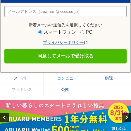
住みたい街の店舗を探す
店舗検索
新着メールの送信先を選択してください
住む街研究所で加美郡加美町の情報を見る
スマートフォン
PC
プライバシーポリシー
に
加美郡加美町
同意してメールで受け取る
加美郡加美町の施設一覧
スーパー
コンビニ
病院
ファミレス
公園
Previous