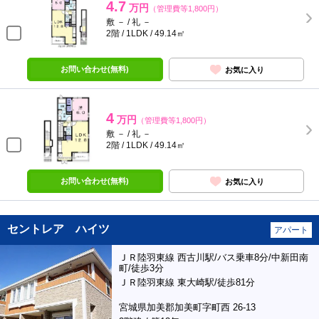
4.7
万円
（管理費等1,800円）
敷 － / 礼 －
2階 / 1LDK / 49.14㎡
お問い合わせ(無料)
お気に入り
4
万円
（管理費等1,800円）
敷 － / 礼 －
2階 / 1LDK / 49.14㎡
お問い合わせ(無料)
お気に入り
セントレア ハイツ
アパート
ＪＲ陸羽東線 西古川駅/バス乗車8分/中新田南
町/徒歩3分
ＪＲ陸羽東線 東大崎駅/徒歩81分
宮城県加美郡加美町字町西 26-13