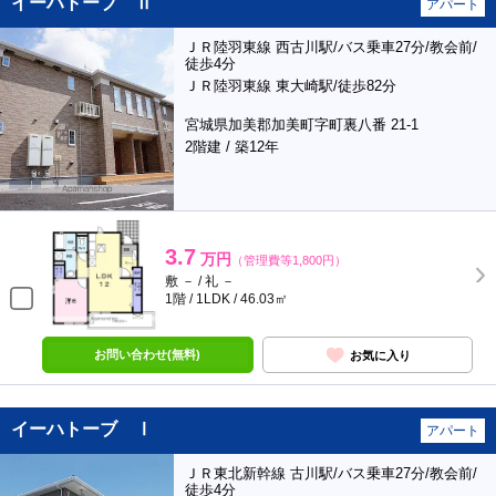
イーハトーブ Ⅱ
アパート
ＪＲ陸羽東線 西古川駅/バス乗車27分/教会前/
徒歩4分
ＪＲ陸羽東線 東大崎駅/徒歩82分
宮城県加美郡加美町字町裏八番 21-1
2階建 / 築12年
3.7
万円
（管理費等1,800円）
敷 － / 礼 －
1階 / 1LDK / 46.03㎡
お問い合わせ(無料)
お気に入り
イーハトーブ Ⅰ
アパート
ＪＲ東北新幹線 古川駅/バス乗車27分/教会前/
徒歩4分