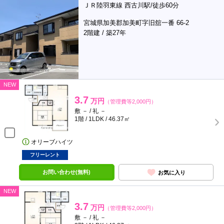
ＪＲ陸羽東線 西古川駅/徒歩60分
宮城県加美郡加美町字旧舘一番 66-2
2階建 / 築27年
NEW
3.7
万円
（管理費等2,000円）
敷 － / 礼 －
1階 / 1LDK / 46.37㎡
オリーブハイツ
フリーレント
お問い合わせ(無料)
お気に入り
NEW
3.7
万円
（管理費等2,000円）
敷 － / 礼 －