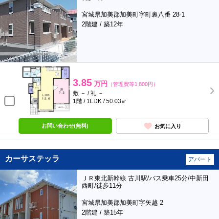
宮城県加美郡加美町字町裏八番 28-1
2階建 / 築12年
3.85
万円
（管理費等1,800円）
敷 － / 礼 －
1階 / 1LDK / 50.03㎡
お問い合わせ(無料)
お気に入り
カーサステッラ
アパート
ＪＲ東北新幹線 古川駅/バス乗車25分/中新田
西町/徒歩11分
宮城県加美郡加美町字矢越 2
2階建 / 築15年