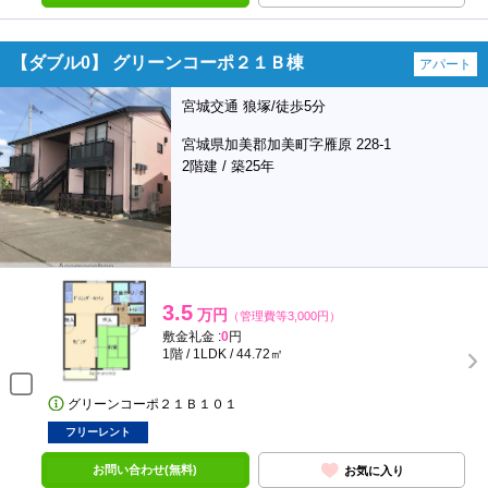
【ダブル0】 グリーンコーポ２１Ｂ棟
アパート
宮城交通 狼塚/徒歩5分
宮城県加美郡加美町字雁原 228-1
2階建 / 築25年
3.5
万円
（管理費等3,000円）
敷金礼金 :
0
円
1階 / 1LDK / 44.72㎡
グリーンコーポ２１Ｂ１０１
フリーレント
お問い合わせ(無料)
お気に入り