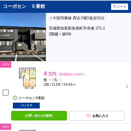
コーポセン ５番館
アパート
ＪＲ陸羽東線 西古川駅/徒歩51分
宮城県加美郡加美町字赤塚 271-1
2階建 / 築0年
NEW
4
万円
（管理費等2,000円）
敷 － / 礼 －
2階 / 2LDK / 54.65㎡
コーポセン5番館
パノラマ
お問い合わせ(無料)
お気に入り
NEW