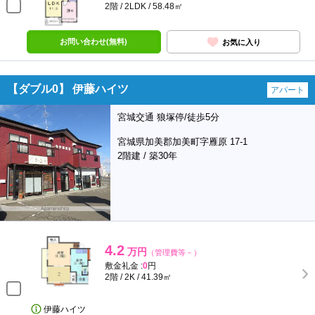
2階 / 2LDK / 58.48㎡
お問い合わせ(無料)
お気に入り
【ダブル0】 伊藤ハイツ
アパート
宮城交通 狼塚停/徒歩5分
宮城県加美郡加美町字雁原 17-1
2階建 / 築30年
4.2
万円
（管理費等－）
敷金礼金 :
0
円
2階 / 2K / 41.39㎡
伊藤ハイツ