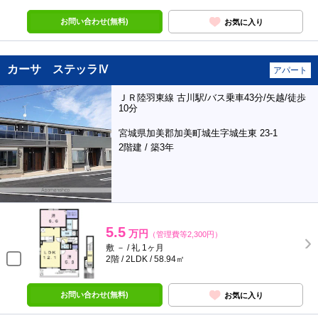
お問い合わせ(無料)
お気に入り
カーサ ステッラⅣ
アパート
ＪＲ陸羽東線 古川駅/バス乗車43分/矢越/徒歩
10分
宮城県加美郡加美町城生字城生東 23-1
2階建 / 築3年
5.5
万円
（管理費等2,300円）
敷 － / 礼 1ヶ月
2階 / 2LDK / 58.94㎡
お問い合わせ(無料)
お気に入り