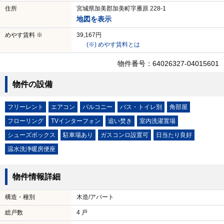
住所
宮城県加美郡加美町字雁原 228-1
地図を表示
めやす賃料 ※
39,167円
(※) めやす賃料とは
物件番号：64026327-04015601
物件の設備
フリーレント
エアコン
バルコニー
バス・トイレ別
角部屋
フローリング
TVインターフォン
追い焚き
室内洗濯置場
シューズボックス
駐車場あり
ガスコンロ設置可
日当たり良好
温水洗浄暖房便座
物件情報詳細
構造・種別
木造/アパート
総戸数
4 戸