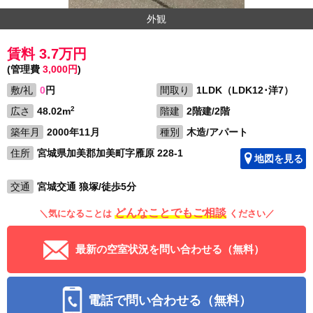
外観
賃料 3.7万円
(管理費
3,000円
)
敷/礼
0
円
間取り
1LDK（LDK12･洋7）
2
広さ
48.02m
階建
2階建/2階
築年月
2000年11月
種別
木造/アパート
住所
宮城県加美郡加美町字雁原 228-1
地図を見る
交通
宮城交通 狼塚/徒歩5分
どんなことでもご相談
＼気になることは
ください／
最新の空室状況を問い合わせる（無料）
電話で問い合わせる（無料）