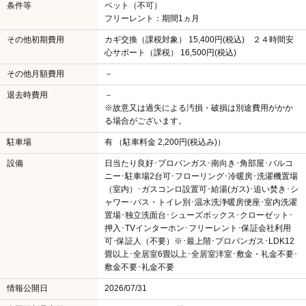
条件等
ペット（不可）
フリーレント：期間1ヵ月
その他初期費用
カギ交換（課税対象） 15,400円(税込) ２４時間安
心サポート（課税） 16,500円(税込)
その他月額費用
－
退去時費用
－
※故意又は過失による汚損・破損は別途費用がかか
る場合がございます。
駐車場
有 （駐車料金 2,200円(税込み)）
設備
日当たり良好･プロパンガス･南向き･角部屋･バルコ
ニー･駐車場2台可･フローリング･冷暖房･洗濯機置場
（室内）･ガスコンロ設置可･給湯(ガス)･追い焚き･シ
ャワー･バス・トイレ別･温水洗浄暖房便座･室内洗濯
置場･独立洗面台･シューズボックス･クローゼット･
押入･TVインターホン･フリーレント･保証会社利用
可･保証人（不要）※･最上階･プロパンガス･LDK12
畳以上･全居室6畳以上･全居室洋室･敷金・礼金不要･
敷金不要･礼金不要
情報公開日
2026/07/31