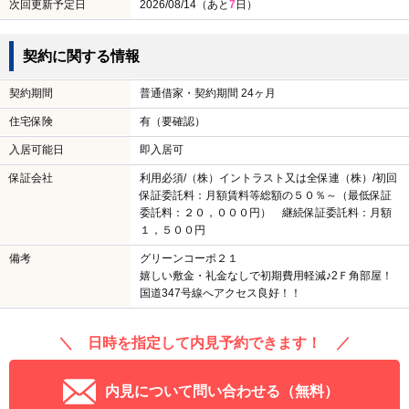
次回更新予定日
2026/08/14（あと
7
日）
契約に関する情報
契約期間
普通借家・契約期間 24ヶ月
住宅保険
有（要確認）
入居可能日
即入居可
保証会社
利用必須/（株）イントラスト又は全保連（株）/初回
保証委託料：月額賃料等総額の５０％～（最低保証
委託料：２０，０００円） 継続保証委託料：月額
１，５００円
備考
グリーンコーポ２１
嬉しい敷金・礼金なしで初期費用軽減♪2Ｆ角部屋！
国道347号線へアクセス良好！！
＼ 日時を指定して内見予約できます！ ／
内見について問い合わせる（無料）