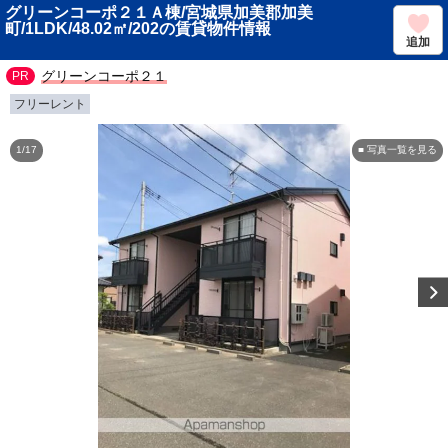
グリーンコーポ２１Ａ棟/宮城県加美郡加美
町/1LDK/48.02㎡/202の賃貸物件情報
追加
グリーンコーポ２１
フリーレント
1/17
■ 写真一覧を見る