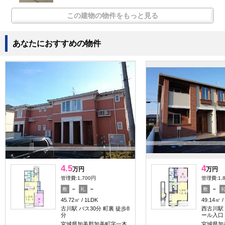
この建物の物件をもっと見る
あなたにおすすめの物件
4.5
4
万円
万円
管理費:1,700円
管理費:1,
－
－
－
敷
礼
敷
45.72㎡
1LDK
49.14㎡
古川駅 バス30分 町裏 徒歩8
西古川駅
分
ール入口
宮城県加美郡加美町字一本
宮城県加