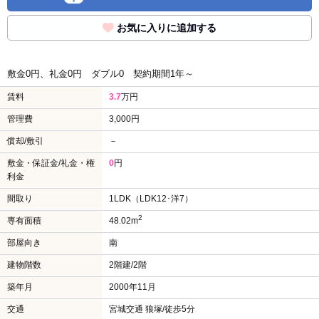
お気に入りに追加する
敷金0円、礼金0円
ダブル0
契約期間1年～
賃料
3.7
万円
管理費
3,000円
償却/敷引
－
敷金・保証金/礼金・権
0
円
利金
間取り
1LDK（LDK12･洋7）
2
専有面積
48.02m
部屋向き
南
建物階数
2階建/2階
築年月
2000年11月
交通
宮城交通 狼塚/徒歩5分