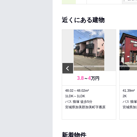
近くにある建物
Previous
4.47
4.67
3.8
4
～
万円
～
万円
45.72～45.72m²
48.02～48.02m²
41.39m²
1LDK～1LDK
1LDK～1LDK
2K
古川駅 バス30分 町裏 徒歩8分
バス 狼塚 徒歩5分
バス 狼塚
宮城県加美郡加美町字一本杉
宮城県加美郡加美町字雁原
宮城県加
新着物件