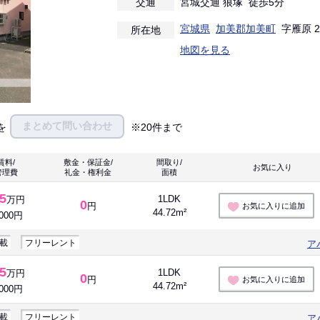
交通
宮城交通 狼塚 徒歩5分
宮城県
加美郡加美町
字雁原 22
所在地
地図を見る
まとめて問い合わせ
を
※20件まで
賃料/
敷金・保証金/
間取り/
お気に入り 
管理費
礼金・権利金
面積
.5
1LDK
万円
0
円
お気に入りに追加
44.72m²
,000円
載
フリーレント
ア
.5
1LDK
万円
0
円
お気に入りに追加
44.72m²
,000円
載
フリーレント
ア