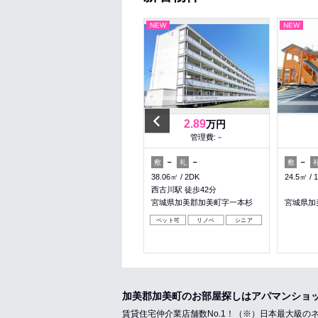
NEW
NEW
NEW
Previous
4
2.89
万円
万円
管理費:2,000円
管理費:－
－
－
－
－
－
敷
礼
敷
礼
敷
54.65㎡
2LDK
38.06㎡
2DK
24.5㎡
西古川駅 徒歩51分
西古川駅 徒歩42分
宮城県加美郡加美町字赤塚
宮城県加美郡加美町字一本杉
宮城県加
ペット可
リノベ
シニア
加美郡加美町のお部屋探しはアパマンショ
賃貸住宅仲介業店舗数No.1！（※）日本最大級