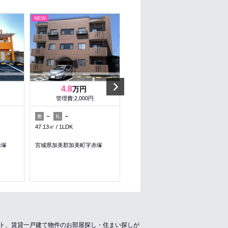
NEW
NEW
Next
4.8
3.8
万円
万円
管理費:2,000円
管理費:2,000円
－
－
－
－
敷
礼
敷
礼
47.13㎡
1LDK
46.37㎡
1LDK
西古川駅 徒歩60分
赤塚
宮城県加美郡加美町字赤塚
宮城県加美郡加美町字旧舘一番
ート、賃貸一戸建て物件のお部屋探し・住まい探しが