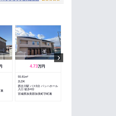
Next
4.73
5.08
円
万円
万円
55.81m²
45.72m²
2LDK
1LDK
西古川駅 バス5分 バッハホール
古川駅 バス24分 中新田岡町 徒
入口 徒歩4分
歩4分
町裏
宮城県加美郡加美町字町裏
宮城県加美郡加美町字町裏