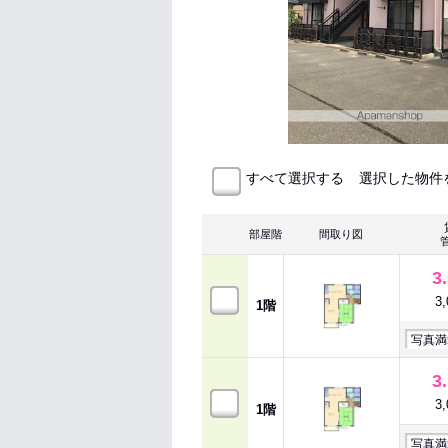
選択した物件
すべて選択する
部屋階
間取り図
3
3
1階
写真満
3
3
1階
写真満