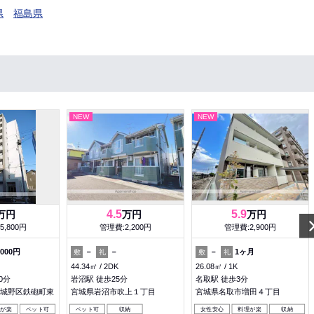
県
福島県
NEW
NEW
4.5
5.9
万円
万円
万円
5,800円
管理費:2,200円
管理費:2,900円
,000円
－
－
－
1ヶ月
敷
礼
敷
礼
44.34㎡
2DK
26.08㎡
1K
0分
岩沼駅 徒歩25分
名取駅 徒歩3分
城野区鉄砲町東
宮城県岩沼市吹上１丁目
宮城県名取市増田４丁目
理が楽
ペット可
ペット可
収納
女性安心
料理が楽
収納