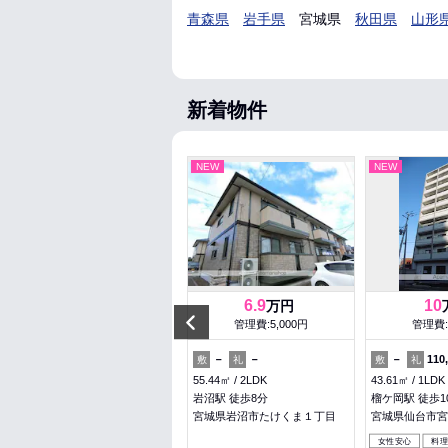
青森県
岩手県
宮城県
秋田県
山形
新着物件
NEW
NEW
NEW
6.2
6.9
10
万円
万円
Previous
管理費:5,000円
管理費:5,000円
管理費:
－
－
－
－
－
110
敷
礼
敷
礼
敷
礼
21.28㎡
1K
55.44㎡
2LDK
43.61㎡
1LDK
仙台駅 徒歩9分
岩沼駅 徒歩8分
榴ケ岡駅 徒歩1
宮城県仙台市青葉区宮町１丁目
宮城県岩沼市たけくま１丁目
宮城県仙台市宮
女性安心
料理が楽
ペット可
女性安心
料