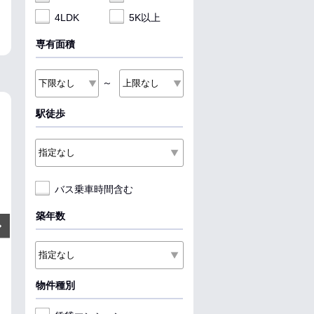
4LDK
5K以上
専有面積
～
駅徒歩
NEW
NEW
NEW
バス乗車時間含む
7
4.75
6.35
万円
万円
築年数
Next
管理費:2,900円
管理費:1,800円
管理費:1
－
1ヶ月
－
1ヶ月
－
1ヶ
敷
礼
敷
礼
敷
礼
40.28㎡
1LDK
34.15㎡
1R
44.97㎡
1LDK
泉中央駅 徒歩14分
泉中央駅 バス10分 大沢二丁目
泉中央駅 バス1
物件種別
徒歩9分
大入口 徒歩6分
宮城県仙台市泉区七北田字東裏
宮城県仙台市泉区七北田字大沢
宮城県仙台市泉
相ノ沢
女性安心
料理が楽
ペット可