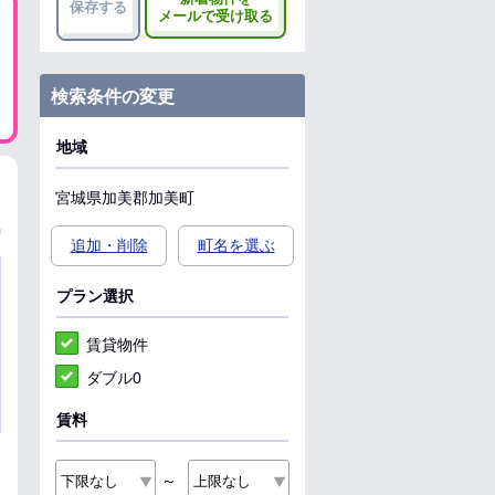
保存する
メールで受け取る
検索条件の変更
地域
宮城県
加美郡加美町
追加・削除
町名を選ぶ
プラン選択
賃貸物件
ダブル0
賃料
～