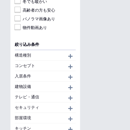
冬でも暖かい
高齢者の方も安心
パノラマ画像あり
物件動画あり
絞り込み条件
構造種別
開く
コンセプト
開く
入居条件
開く
建物設備
開く
テレビ・通信
開く
セキュリティ
開く
部屋環境
開く
キッチン
開く