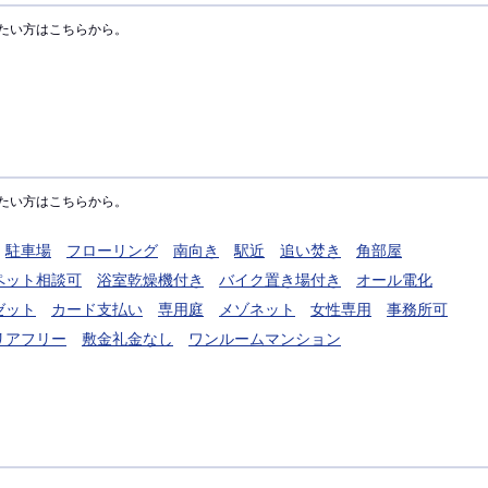
たい方はこちらから。
たい方はこちらから。
駐車場
フローリング
南向き
駅近
追い焚き
角部屋
ペット相談可
浴室乾燥機付き
バイク置き場付き
オール電化
ゼット
カード支払い
専用庭
メゾネット
女性専用
事務所可
リアフリー
敷金礼金なし
ワンルームマンション