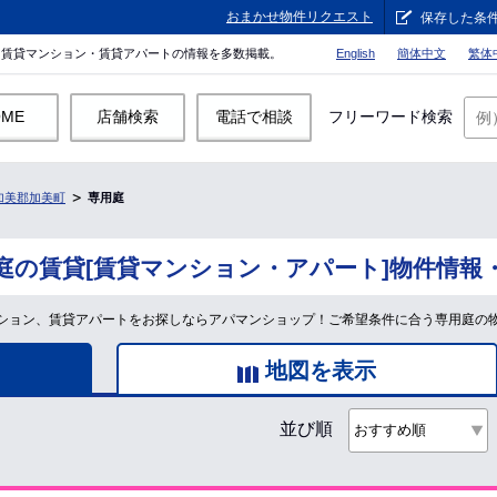
おまかせ物件リクエスト
保存した条
。賃貸マンション・賃貸アパートの情報を多数掲載。
English
簡体中文
繁体
OME
店舗検索
電話で相談
フリーワード検索
加美郡加美町
専用庭
庭の賃貸[賃貸マンション・アパート]物件情報
ション、賃貸アパートをお探しならアパマンショップ！ご希望条件に合う専用庭の
地図を表示
並び順