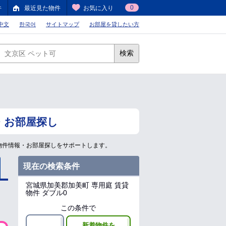
0
件
最近見た物件
お気に入り
中文
한국어
サイトマップ
お部屋を貸したい方
検索
・お部屋探し
物件情報・お部屋探しをサポートします。
現在の検索条件
宮城県加美郡加美町
専用庭 賃貸
物件 ダブル0
この条件で
新着物件を