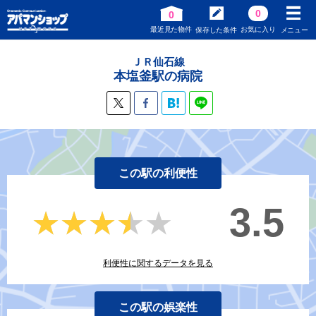
0
0
最近見た物件
お気に入り
保存した条件
メニュー
ＪＲ仙石線
本塩釜駅の病院
この駅の利便性
3.5
★★★★★
★★★★★
利便性に関するデータを見る
この駅の娯楽性