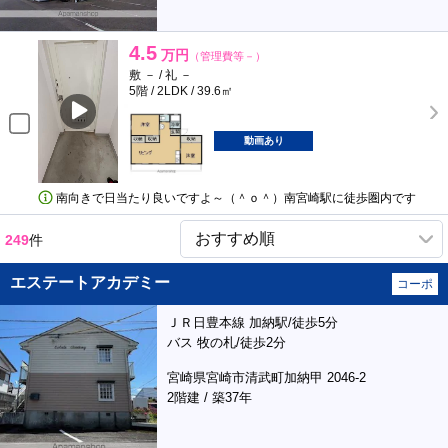
4.5
万円
（管理費等－）
敷 － / 礼 －
5階 / 2LDK / 39.6㎡
動画あり
南向きで日当たり良いですよ～（＾ｏ＾）南宮崎駅に徒歩圏内です
249
件
エステートアカデミー
コーポ
ＪＲ日豊本線 加納駅/徒歩5分
バス 牧の札/徒歩2分
宮崎県宮崎市清武町加納甲 2046-2
2階建 / 築37年