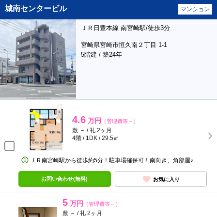
城南センタービル
マンション
ＪＲ日豊本線 南宮崎駅/徒歩3分
宮崎県宮崎市恒久南２丁目 1-1
5階建 / 築24年
4.6
万円
（管理費等－）
敷 － / 礼 2ヶ月
4階 / 1DK / 29.5㎡
ＪＲ南宮崎駅から徒歩約5分！駐車場確保可！南向き、角部屋♪
お問い合わせ(無料)
お気に入り
5
万円
（管理費等－）
敷 － / 礼 2ヶ月