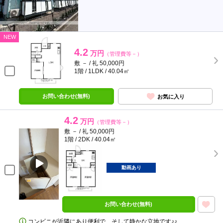
NEW
4.2
万円
（管理費等－）
敷 － / 礼 50,000円
1階 / 1LDK / 40.04㎡
お問い合わせ(無料)
お気に入り
4.2
万円
（管理費等－）
敷 － / 礼 50,000円
1階 / 2DK / 40.04㎡
動画あり
お問い合わせ(無料)
コンビニが近隣にあり便利で、そして静かな立地です♪♪