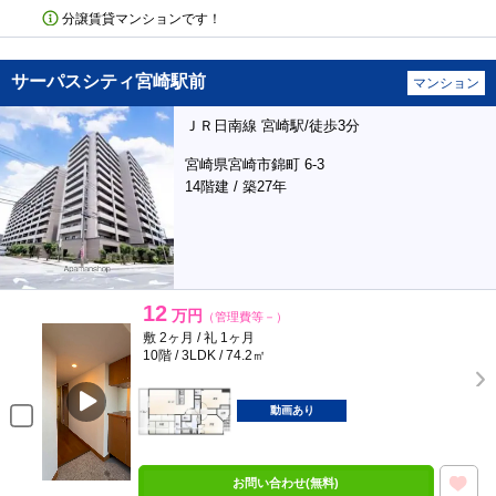
分譲賃貸マンションです！
サーパスシティ宮崎駅前
マンション
ＪＲ日南線 宮崎駅/徒歩3分
宮崎県宮崎市錦町 6-3
14階建 / 築27年
12
万円
（管理費等－）
敷 2ヶ月 / 礼 1ヶ月
10階 / 3LDK / 74.2㎡
動画あり
お問い合わせ(無料)