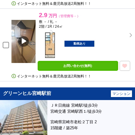
インターネット無料＆鹿児島放送2局無料！！
2.9
万円
（管理費等－）
敷 － / 礼 －
2階 / 1R / 24㎡
動画あり
お問い合わせ(無料)
インターネット無料＆鹿児島放送2局無料！！
グリーンヒル宮崎駅前
マンション
ＪＲ日南線 宮崎駅/徒歩3分
宮崎交通 宮崎駅西１/徒歩3分
宮崎県宮崎市老松２丁目 2
15階建 / 築25年