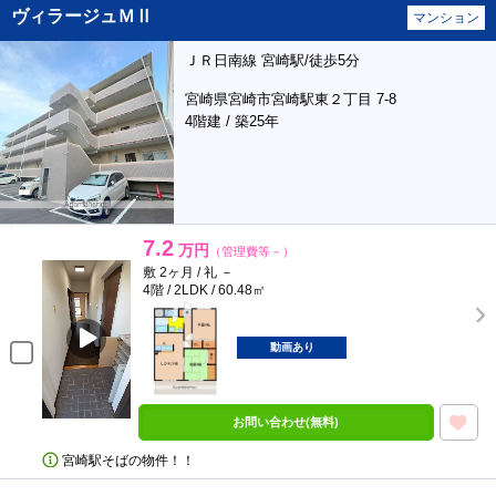
ヴィラージュＭⅡ
マンション
ＪＲ日南線 宮崎駅/徒歩5分
宮崎県宮崎市宮崎駅東２丁目 7-8
4階建 / 築25年
7.2
万円
（管理費等－）
敷 2ヶ月 / 礼 －
4階 / 2LDK / 60.48㎡
動画あり
お問い合わせ(無料)
宮崎駅そばの物件！！