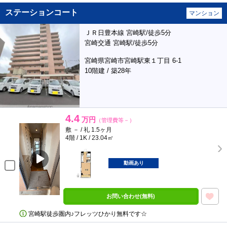
ステーションコート
マンション
ＪＲ日豊本線 宮崎駅/徒歩5分
宮崎交通 宮崎駅/徒歩5分
宮崎県宮崎市宮崎駅東１丁目 6-1
10階建 / 築28年
4.4
万円
（管理費等－）
敷 － / 礼 1.5ヶ月
4階 / 1K / 23.04㎡
動画あり
お問い合わせ(無料)
宮崎駅徒歩圏内♪フレッツひかり無料です☆