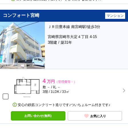
コンフォート宮崎
マンション
ＪＲ日豊本線 南宮崎駅/徒歩3分
宮崎県宮崎市大淀４丁目 4-15
3階建 / 築31年
4
万円
（管理費等－）
敷 － / 礼 －
3階 / 1LDK / 33㎡
安心の鉄筋コンクリート造りです♪ついちょルーム付きです♪
お問い合わせ(無料)
お気に入り