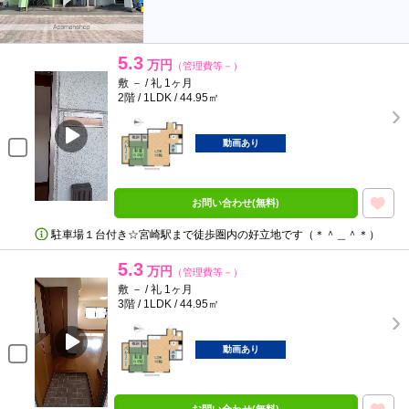
5.3
万円
（管理費等－）
敷 － / 礼 1ヶ月
2階 / 1LDK / 44.95㎡
動画あり
お問い合わせ(無料)
駐車場１台付き☆宮崎駅まで徒歩圏内の好立地です（＊＾＿＾＊）
5.3
万円
（管理費等－）
敷 － / 礼 1ヶ月
3階 / 1LDK / 44.95㎡
動画あり