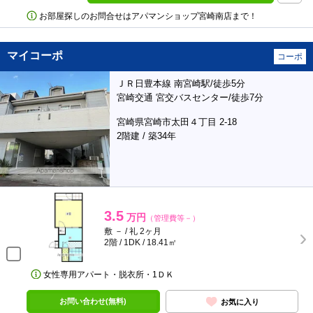
お部屋探しのお問合せはアパマンショップ宮崎南店まで！
マイコーポ
コーポ
ＪＲ日豊本線 南宮崎駅/徒歩5分
宮崎交通 宮交バスセンター/徒歩7分
宮崎県宮崎市太田４丁目 2-18
2階建 / 築34年
3.5
万円
（管理費等－）
敷 － / 礼 2ヶ月
2階 / 1DK / 18.41㎡
女性専用アパート・脱衣所・1ＤＫ
お問い合わせ(無料)
お気に入り