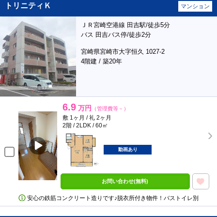
トリニティＫ
マンション
ＪＲ宮崎空港線 田吉駅/徒歩5分
バス 田吉バス停/徒歩2分
宮崎県宮崎市大字恒久 1027-2
4階建 / 築20年
6.9
万円
（管理費等－）
敷 1ヶ月 / 礼 2ヶ月
2階 / 2LDK / 60㎡
動画あり
お問い合わせ(無料)
安心の鉄筋コンクリート造りです♪脱衣所付き物件！バストイレ別