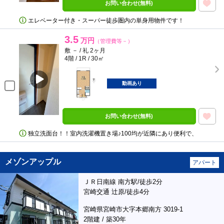
お問い合わせ(無料)
エレベーター付き・スーパー徒歩圏内の単身用物件です！
3.5
万円
（管理費等－）
敷 － / 礼 2ヶ月
4階 / 1R / 30㎡
動画あり
お問い合わせ(無料)
独立洗面台！！室内洗濯機置き場♪100均が近隣にあり便利で、
メゾンアップル
アパート
ＪＲ日南線 南方駅/徒歩2分
宮崎交通 辻原/徒歩4分
宮崎県宮崎市大字本郷南方 3019-1
2階建 / 築30年