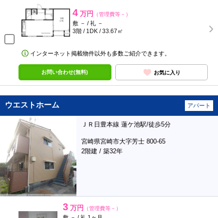
4
万円
（管理費等－）
敷 － / 礼 －
3階 / 1DK / 33.67㎡
インターネット掲載物件以外も多数ご紹介できます。
お問い合わせ(無料)
お気に入り
ウエストホーム
アパート
ＪＲ日豊本線 蓮ケ池駅/徒歩5分
宮崎県宮崎市大字芳士 800-65
2階建 / 築32年
3
万円
（管理費等－）
敷 － / 礼 1ヶ月