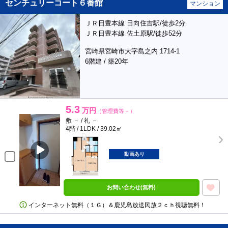
センチュリーコート６番館
マンション
ＪＲ日豊本線 日向住吉駅/徒歩2分
ＪＲ日豊本線 佐土原駅/徒歩52分
宮崎県宮崎市大字島之内 1714-1
6階建 / 築20年
5.3
万円
（管理費等－）
敷 － / 礼 －
4階 / 1LDK / 39.02㎡
動画あり
お問い合わせ(無料)
インターネット無料（１Ｇ）＆鹿児島放送民放２ｃｈ視聴無料！