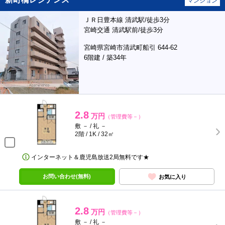
マンション
ＪＲ日豊本線 清武駅/徒歩3分
宮崎交通 清武駅前/徒歩3分
宮崎県宮崎市清武町船引 644-62
6階建 / 築34年
2.8
万円
（管理費等－）
敷 － / 礼 －
2階 / 1K / 32㎡
インターネット＆鹿児島放送2局無料です★
お問い合わせ(無料)
お気に入り
2.8
万円
（管理費等－）
敷 － / 礼 －