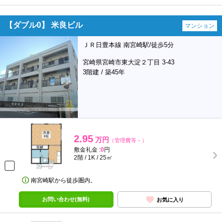
【ダブル0】 米良ビル
マンション
ＪＲ日豊本線 南宮崎駅/徒歩5分
宮崎県宮崎市東大淀２丁目 3-43
3階建 / 築45年
2.95
万円
（管理費等－）
敷金礼金 :
0
円
2階 / 1K / 25㎡
南宮崎駅から徒歩圏内。
お問い合わせ(無料)
お気に入り