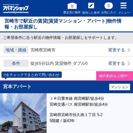
0
0
最近見た物件
お気に入り
保存した条件
メニュー
宮崎市で駅近の賃貸[賃貸マンション・アパート]物件情
報・お部屋探し
ご希望条件に合う駅近の物件情報・お部屋探しをサポートします。
地域・路線
宮崎県宮崎市
変更する
条件
徒歩5分以内 賃貸物件 ダブル0
変更する
□をチェックでまとめて問い合わせ
物件動画を公開中！
宮本アパート
マンション
ＪＲ日豊本線 南宮崎駅/徒歩4分
宮崎交通バス 南宮崎駅前/徒歩4分
宮崎県宮崎市恒久南１丁目 5-2
5階建 / 築43年