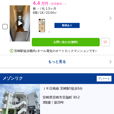
4.4
万円
（管理費等－）
敷 － / 礼 1.5ヶ月
6階 / 1K / 23.04㎡
動画あり
お問い合わせ(無料)
宮崎駅徒歩圏内♪オール電化のオートロックマンションです♪
もっと見る
メゾンリク
アパート
ＪＲ日南線 宮崎駅/徒歩5分
宮崎県宮崎市宮脇町 93-2
3階建 / 築28年