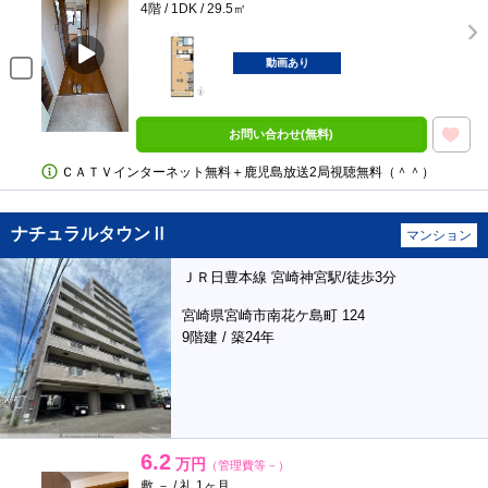
4階 / 1DK / 29.5㎡
動画あり
お問い合わせ(無料)
ＣＡＴＶインターネット無料＋鹿児島放送2局視聴無料（＾＾）
ナチュラルタウンⅡ
マンション
ＪＲ日豊本線 宮崎神宮駅/徒歩3分
宮崎県宮崎市南花ケ島町 124
9階建 / 築24年
6.2
万円
（管理費等－）
敷 － / 礼 1ヶ月