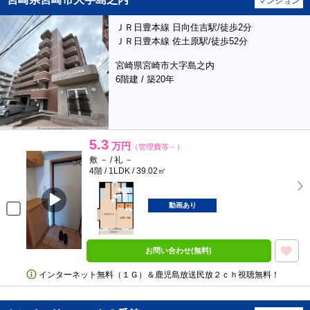
マンション
ＪＲ日豊本線 日向住吉駅/徒歩2分
ＪＲ日豊本線 佐土原駅/徒歩52分
宮崎県宮崎市大字島之内
6階建 / 築20年
5.3
万円
（管理費等－）
敷 － / 礼 －
4階 / 1LDK / 39.02㎡
動画あり
お問い合わせ(無料)
インターネット無料（１Ｇ）＆鹿児島放送民放２ｃｈ視聴無料！