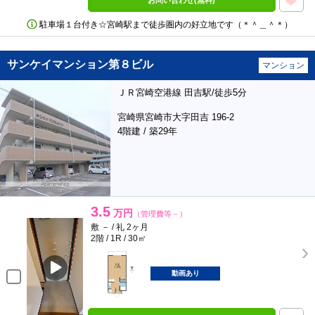
お問い合わせ(無料)
駐車場１台付き☆宮崎駅まで徒歩圏内の好立地です（＊＾＿＾＊）
サンケイマンション第８ビル
マンション
ＪＲ宮崎空港線 田吉駅/徒歩5分
宮崎県宮崎市大字田吉 196-2
4階建 / 築29年
3.5
万円
（管理費等－）
敷 － / 礼 2ヶ月
2階 / 1R / 30㎡
動画あり