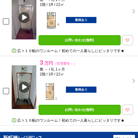
1階 / 1R / 22㎡
動画あり
お問い合わせ(無料)
広々１０帖のワンルーム！初めての一人暮らしにピッタリです★
3
万円
（管理費等－）
敷 － / 礼 1ヶ月
2階 / 1R / 22㎡
動画あり
お問い合わせ(無料)
広々１０帖のワンルーム！初めての一人暮らしにピッタリです★
新町橋レジデンス