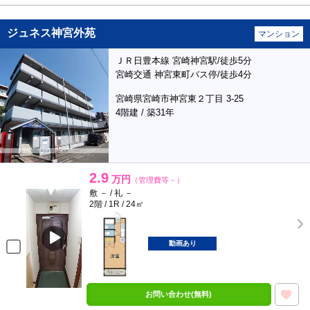
ジュネス神宮外苑
マンション
ＪＲ日豊本線 宮崎神宮駅/徒歩5分
宮崎交通 神宮東町バス停/徒歩4分
宮崎県宮崎市神宮東２丁目 3-25
4階建 / 築31年
2.9
万円
（管理費等－）
敷 － / 礼 －
2階 / 1R / 24㎡
動画あり
お問い合わせ(無料)