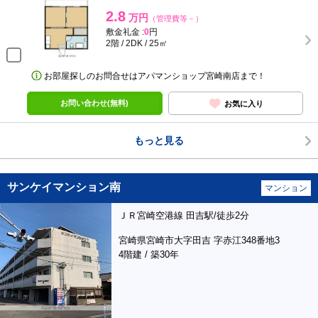
2.8
万円
（管理費等－）
敷金礼金 :
0
円
2階 / 2DK / 25㎡
お部屋探しのお問合せはアパマンショップ宮崎南店まで！
お問い合わせ(無料)
お気に入り
もっと見る
サンケイマンション南
マンション
ＪＲ宮崎空港線 田吉駅/徒歩2分
宮崎県宮崎市大字田吉 字赤江348番地3
4階建 / 築30年