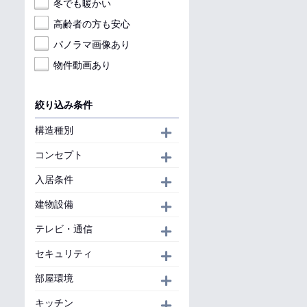
冬でも暖かい
高齢者の方も安心
パノラマ画像あり
物件動画あり
絞り込み条件
構造種別
開く
コンセプト
開く
入居条件
開く
建物設備
開く
テレビ・通信
開く
セキュリティ
開く
部屋環境
開く
キッチン
開く