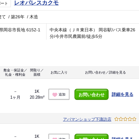
レオパレスカクモ
パート
建て
/
築26年
/
木造
県岡谷市長地 6152-1
中央本線（ＪＲ東日本） 岡谷駅/バス乗車26
分/今井市民農園前/徒歩5分
敷金・保証金／
間取り／
お気に入り
お問い合わせ／詳細を見る
礼金・権利金
面積
－
1K
詳細を見る
お問い合わせ
追加
1ヶ月
20.28m²
アパマンショップ下諏訪店
－
1K