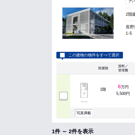
ア
2階
長野
1-5
この建物の物件をすべて選択
賃料／
部屋階
管理費
6
万円
1階
5,500円
写真満載
1件 ～ 2件を表示