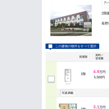
ア
2階
長野
この建物の物件をすべて選択
賃料／
部屋階
管理費
4.9
万円
1階
5,500円
写真満載
3.1
万円