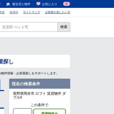
0
件
最近見た物件
お気に入り
中文
한국어
サイトマップ
お部屋を貸したい方
検索
屋探し
の物件情報・お部屋探しをサポートします。
現在の検索条件
長野県岡谷市
ロフト 賃貸物件 ダ
ブル0
この条件で
新着物件を