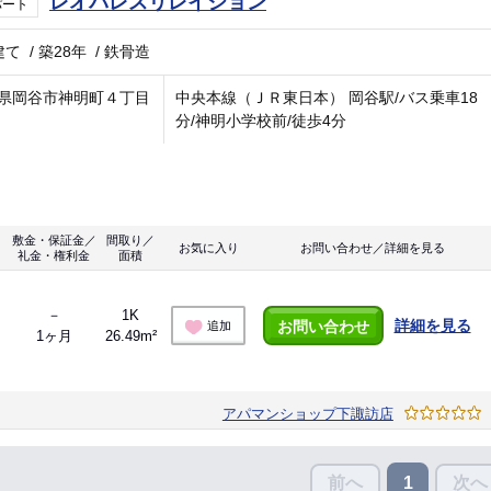
レオパレスリレイション
パート
建て
/
築28年
/
鉄骨造
県岡谷市神明町４丁目
中央本線（ＪＲ東日本） 岡谷駅/バス乗車18
分/神明小学校前/徒歩4分
敷金・保証金／
間取り／
お気に入り
お問い合わせ／詳細を見る
礼金・権利金
面積
－
1K
詳細を見る
お問い合わせ
追加
1ヶ月
26.49m²
アパマンショップ下諏訪店
前へ
次へ
1