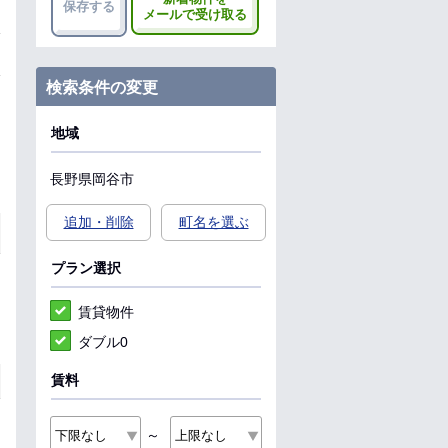
保存する
メールで受け取る
検索条件の変更
地域
長野県
岡谷市
追加・削除
町名を選ぶ
プラン選択
賃貸物件
ダブル0
賃料
～