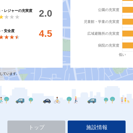
公園の充実度
2.0
楽・レジャーの充実度
★★★★
★★★★
児童館・学童の充実度
4.5
心・安全度
広域避難所の充実度
★★★★
★★★★
病院の充実度
低い
しています。
トップ
施設情報