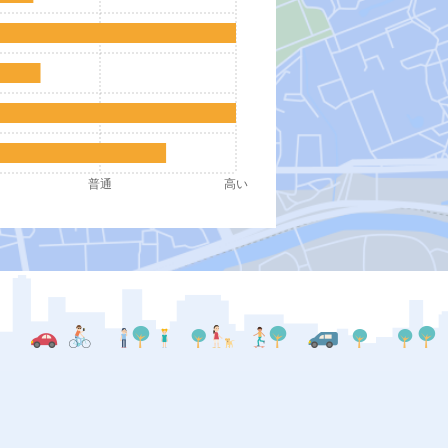
普通
高い