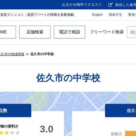
おまかせ物件リクエスト
保存した条
。賃貸マンション・賃貸アパートの情報を多数掲載。
English
簡体中文
繁体
OME
店舗検索
電話で相談
フリーワード検索
佐久市の地域情報
佐久市の中学校
佐久市の中学校
点数
佐久
3.0
い物の便利さ
★★★★
★★★★
財政力