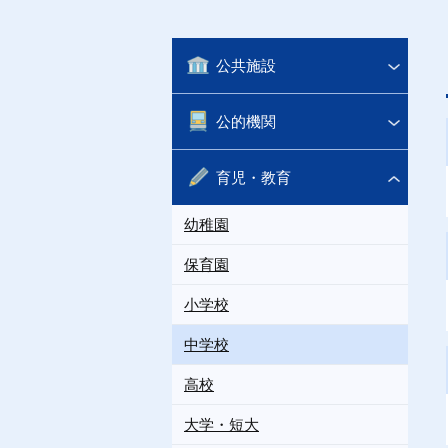
公共施設
公的機関
育児・教育
幼稚園
保育園
小学校
中学校
高校
大学・短大