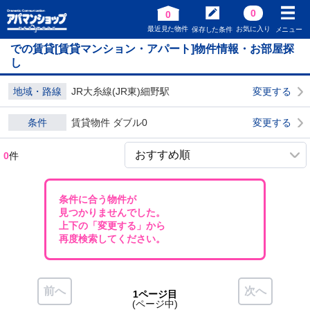
0
0
最近見た物件
お気に入り
保存した条件
メニュー
での賃貸[賃貸マンション・アパート]物件情報・お部屋探
し
地域・路線
JR大糸線(JR東)細野駅
変更する
条件
賃貸物件 ダブル0
変更する
0
件
条件に合う物件が
見つかりませんでした。
上下の「変更する」から
再度検索してください。
前へ
次へ
1ページ目
(ページ中)