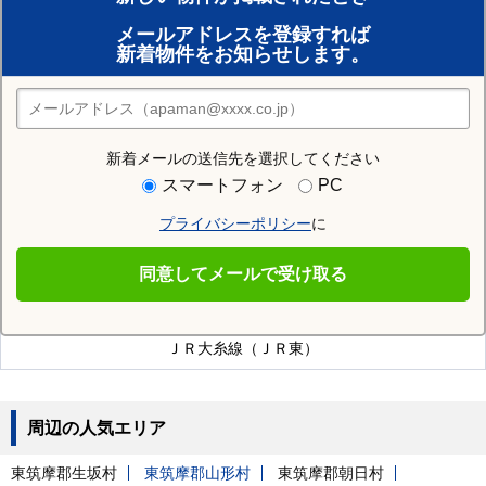
賃貸のプロがお部屋探し！
メールアドレスを登録すれば
おまかせ物件リクエスト
新着物件をお知らせします。
住みたい街の店舗を探す
店舗検索
新着メールの送信先を選択してください
近隣の駅
スマートフォン
PC
北細野駅
信濃松川駅
プライバシーポリシー
に
同意してメールで受け取る
細野駅を通る沿線
ＪＲ大糸線（ＪＲ東）
周辺の人気エリア
東筑摩郡生坂村
東筑摩郡山形村
東筑摩郡朝日村