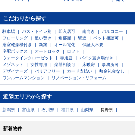
こだわりから探す
駐車場
バス・トイレ別
即入居可
南向き
バルコニー
フローリング
追い焚き
角部屋
駅近
ペット相談可
浴室乾燥機付き
新築
オール電化
保証人不要
宅配ボックス
オートロック
ロフト
ウォークインクローゼット
専用庭
バイク置き場付き
メゾネット
女性専用
楽器相談可
床暖房
事務所可
デザイナーズ
バリアフリー
カード支払い
敷金礼金なし
ワンルームマンション
リノベーション・リフォーム
近隣エリアから探す
新潟県
富山県
石川県
福井県
山梨県
長野県
新着物件