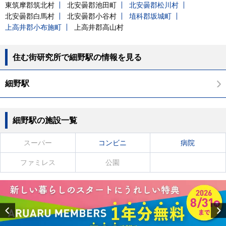
東筑摩郡筑北村
北安曇郡池田町
北安曇郡松川村
北安曇郡白馬村
北安曇郡小谷村
埴科郡坂城町
上高井郡小布施町
上高井郡高山村
住む街研究所で細野駅の情報を見る
細野駅
細野駅の施設一覧
スーパー
コンビニ
病院
ファミレス
公園
Previous