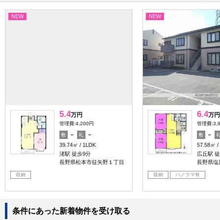
NEW
NEW
5.4
6.4
万円
万円
管理費:4,200円
管理費:3,
－
－
－
敷
礼
敷
39.74㎡
1LDK
57.58㎡
渚駅 徒歩9分
広丘駅 徒
長野県松本市征矢野１丁目
長野県塩
収納
収納
パノラマ有
条件にあった新着物件を受け取る