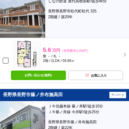
しなの鉄道 屋代高校前駅/徒歩80分
長野県長野市松代町松代 325
2階建 / 築20年
5.6
万円
（管理費等2,200円）
敷 － / 礼 －
2階 / 2LDK / 58.86㎡
お問い合わせ(無料)
お気に入り
長野県長野市篠ノ井布施高田
アパート
ＪＲ信越本線 篠ノ井駅/徒歩10分
ＪＲ篠ノ井線 今井駅/徒歩25分
長野県長野市篠ノ井布施高田
2階建 / 築22年