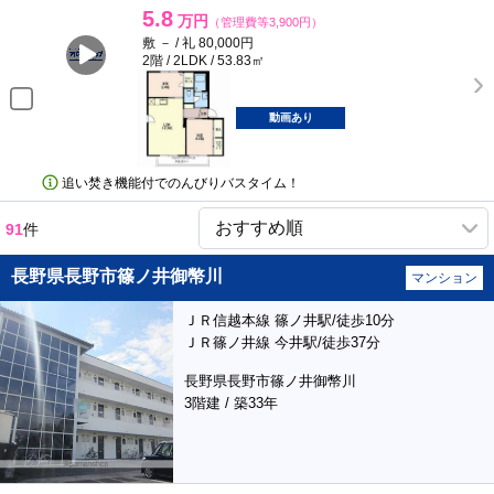
5.8
万円
（管理費等3,900円）
敷 － / 礼 80,000円
2階 / 2LDK / 53.83㎡
動画あり
追い焚き機能付でのんびりバスタイム！
91
件
長野県長野市篠ノ井御幣川
マンション
ＪＲ信越本線 篠ノ井駅/徒歩10分
ＪＲ篠ノ井線 今井駅/徒歩37分
長野県長野市篠ノ井御幣川
3階建 / 築33年