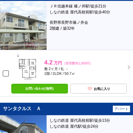
ＪＲ信越本線 篠ノ井駅/徒歩21分
しなの鉄道 屋代高校前駅/徒歩40分
長野県長野市篠ノ井会
2階建 / 築32年
4.2
万円
（管理費等2,000円）
敷 2ヶ月 / 礼 －
1階 / 2LDK / 50.7㎡
お問い合わせ(無料)
お気に入り
サンタクルス Ａ
アパート
しなの鉄道 屋代高校前駅/徒歩13分
しなの鉄道 屋代駅/徒歩24分