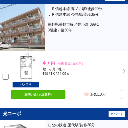
ＪＲ信越本線 篠ノ井駅/徒歩20分
ＪＲ信越本線 今井駅/徒歩35分
長野県長野市篠ノ井小森 399-1
3階建 / 築30年
4
万円
（管理費等2,000円）
敷 1ヶ月 / 礼 －
1階 / 1K / 24.09㎡
パノラマ
お問い合わせ(無料)
お気に入り
光コーポ
アパート
しなの鉄道 屋代駅/徒歩20分