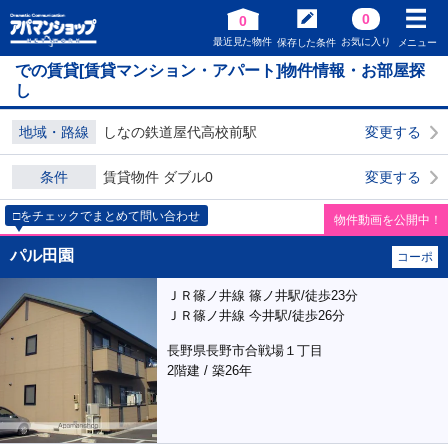
0
0
最近見た物件
お気に入り
保存した条件
メニュー
での賃貸[賃貸マンション・アパート]物件情報・お部屋探
し
地域・路線
しなの鉄道屋代高校前駅
変更する
条件
賃貸物件 ダブル0
変更する
□をチェックでまとめて問い合わせ
物件動画を公開中！
パル田園
コーポ
ＪＲ篠ノ井線 篠ノ井駅/徒歩23分
ＪＲ篠ノ井線 今井駅/徒歩26分
長野県長野市合戦場１丁目
2階建 / 築26年