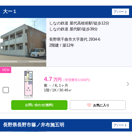
大ー１
アパート
しなの鉄道 屋代高校前駅/徒歩12分
しなの鉄道 屋代駅/徒歩39分
長野県千曲市大字屋代 2934-6
2階建 / 築12年
NEW
4.7
万円
（管理費等3,500円）
敷 － / 礼 1ヶ月
1階 / 1K / 30.46㎡
お問い合わせ(無料)
お気に入り
長野県長野市篠ノ井布施五明
アパート