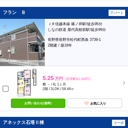
フラン Ｂ
アパート
ＪＲ信越本線 篠ノ井駅/徒歩95分
しなの鉄道 屋代高校前駅/徒歩99分
長野県長野市松代町西条 3739-1
2階建 / 築18年
5.25
万円
（管理費等2,300円）
敷 － / 礼 1ヶ月
2階 / 2LDK / 58.48㎡
お問い合わせ(無料)
お気に入り
アネックス石塔Ⅱ棟
コーポ