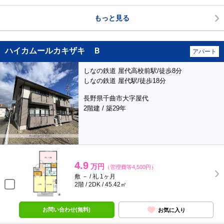
もっと見る
ハイカムールカキザキ Ｂ
アパート
しなの鉄道 屋代高校前駅/徒歩8分
しなの鉄道 屋代駅/徒歩18分
長野県千曲市大字屋代
2階建 / 築29年
4.9
万円
（管理費等4,500円）
敷 － / 礼 1ヶ月
2階 / 2DK / 45.42㎡
お問い合わせ(無料)
お気に入り