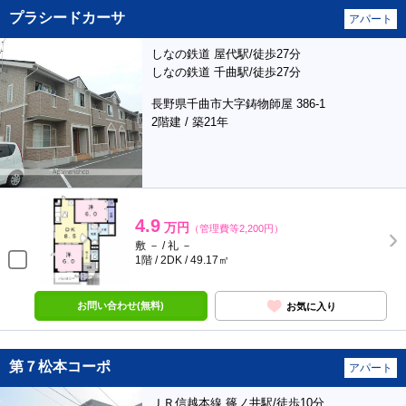
プラシードカーサ
アパート
しなの鉄道 屋代駅/徒歩27分
しなの鉄道 千曲駅/徒歩27分
長野県千曲市大字鋳物師屋 386-1
2階建 / 築21年
4.9
万円
（管理費等2,200円）
敷 － / 礼 －
1階 / 2DK / 49.17㎡
お問い合わせ(無料)
お気に入り
第７松本コーポ
アパート
ＪＲ信越本線 篠ノ井駅/徒歩10分