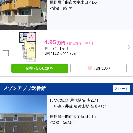
長野県千曲市大字土口 41-5
2階建 / 築14年
4.95
万円
（管理費等3,500円）
敷 － / 礼 1ヶ月
1階 / 1LDK / 44.75㎡
お問い合わせ(無料)
お気に入り
メゾンアプリ弐番館
アパート
しなの鉄道 屋代駅/徒歩21分
ＪＲ篠ノ井線 稲荷山駅/徒歩41分
長野県千曲市大字新田 316-1
2階建 / 築20年