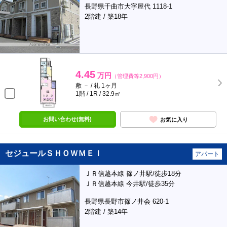
長野県千曲市大字屋代 1118-1
2階建 / 築18年
4.45
万円
（管理費等2,900円）
敷 － / 礼 1ヶ月
1階 / 1R / 32.9㎡
お問い合わせ(無料)
お気に入り
セジュールＳＨＯＷＭＥＩ
アパート
ＪＲ信越本線 篠ノ井駅/徒歩18分
ＪＲ信越本線 今井駅/徒歩35分
長野県長野市篠ノ井会 620-1
2階建 / 築14年