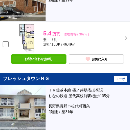
2階建 / 築19年
5.4
万円
（管理費等2,367円）
敷 － / 礼 －
1階 / 1LDK / 46.49㎡
お問い合わせ(無料)
お気に入り
フレッシュタウンＮＧ
コーポ
ＪＲ信越本線 篠ノ井駅/徒歩92分
しなの鉄道 屋代高校前駅/徒歩105分
長野県長野市松代町西条
2階建 / 築31年