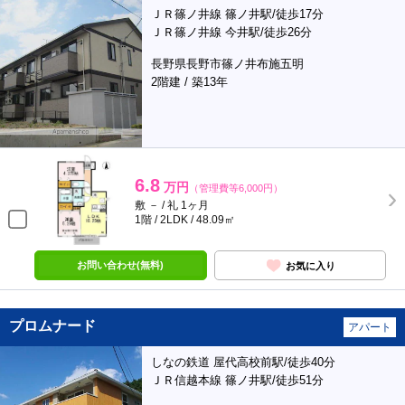
ＪＲ篠ノ井線 篠ノ井駅/徒歩17分
ＪＲ篠ノ井線 今井駅/徒歩26分
長野県長野市篠ノ井布施五明
2階建 / 築13年
6.8
万円
（管理費等6,000円）
敷 － / 礼 1ヶ月
1階 / 2LDK / 48.09㎡
お問い合わせ(無料)
お気に入り
プロムナード
アパート
しなの鉄道 屋代高校前駅/徒歩40分
ＪＲ信越本線 篠ノ井駅/徒歩51分