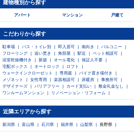
建物種別から探す
アパート
マンション
戸建て
こだわりから探す
駐車場
バス・トイレ別
即入居可
南向き
バルコニー
フローリング
追い焚き
角部屋
駅近
ペット相談可
浴室乾燥機付き
新築
オール電化
保証人不要
宅配ボックス
オートロック
ロフト
ウォークインクローゼット
専用庭
バイク置き場付き
メゾネット
女性専用
楽器相談可
床暖房
事務所可
デザイナーズ
バリアフリー
カード支払い
敷金礼金なし
ワンルームマンション
リノベーション・リフォーム
近隣エリアから探す
新潟県
富山県
石川県
福井県
山梨県
長野県