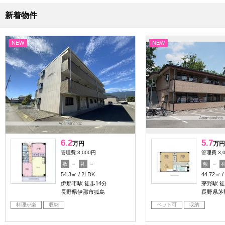
新着物件
NEW
NEW
6.2
5.7
万円
万円
管理費:3,000円
管理費:3,
－
－
－
敷
礼
敷
54.3㎡
2LDK
44.72㎡
伊那市駅 徒歩14分
茅野駅 徒
長野県伊那市狐島
長野県茅
料理が楽
収納
ペット可
収納