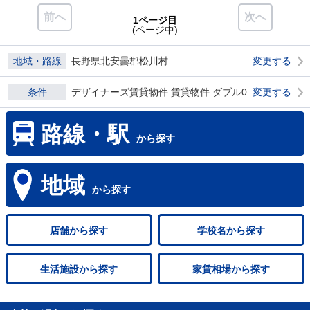
前へ
次へ
1ページ目
(ページ中)
地域・路線
長野県北安曇郡松川村
変更する
条件
デザイナーズ賃貸物件 賃貸物件 ダブル0
変更する
路線・駅
から探す
地域
から探す
店舗
から探す
学校名
から探す
生活施設
から探す
家賃相場
から探す