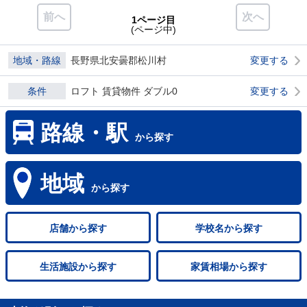
前へ
次へ
1ページ目
(ページ中)
地域・路線
長野県北安曇郡松川村
変更する
条件
ロフト 賃貸物件 ダブル0
変更する
路線・駅
から探す
地域
から探す
店舗
から探す
学校名
から探す
生活施設
から探す
家賃相場
から探す