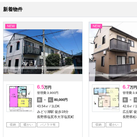
新着物件
NEW
NEW
6.5
6.7
万円
万円
管理費:3,900円
管理費:3,
－
80,000円
－
敷
礼
敷
43.54㎡
1LDK
42.6㎡
みどり湖駅 徒歩18分
広丘駅 徒
長野県塩尻市大字塩尻町
長野県松
収納
暖かい
パノラマ有
収納
暖かい