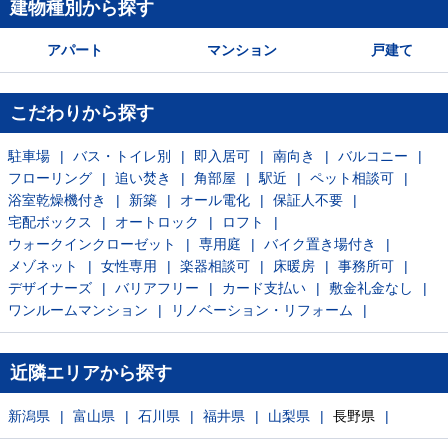
建物種別から探す
アパート
マンション
戸建て
こだわりから探す
駐車場
バス・トイレ別
即入居可
南向き
バルコニー
フローリング
追い焚き
角部屋
駅近
ペット相談可
浴室乾燥機付き
新築
オール電化
保証人不要
宅配ボックス
オートロック
ロフト
ウォークインクローゼット
専用庭
バイク置き場付き
メゾネット
女性専用
楽器相談可
床暖房
事務所可
デザイナーズ
バリアフリー
カード支払い
敷金礼金なし
ワンルームマンション
リノベーション・リフォーム
近隣エリアから探す
新潟県
富山県
石川県
福井県
山梨県
長野県