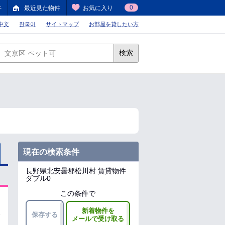
0
件
最近見た物件
お気に入り
中文
한국어
サイトマップ
お部屋を貸したい方
検索
現在の検索条件
長野県北安曇郡松川村
賃貸物件
ダブル0
この条件で
新着物件を
保存する
メールで受け取る