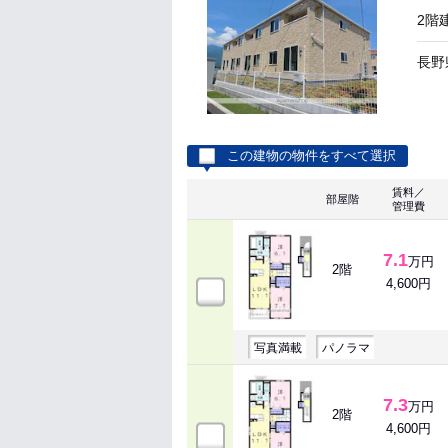
2階
長野
この建物の物件をすべて選択
賃料／
部屋階
管理費
7.1
万円
2階
4,600円
写真満載
パノラマ
7.3
万円
2階
4,600円