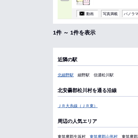
動画
写真満載
パノラ
1件 ～ 1件を表示
近隣の駅
北細野駅
細野駅
信濃松川駅
北安曇郡松川村を通る沿線
ＪＲ大糸線（ＪＲ東）
周辺の人気エリア
東筑摩郡生坂村
東筑摩郡山形村
東筑摩郡