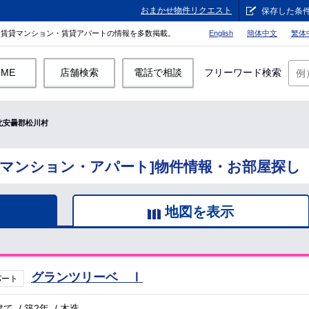
おまかせ物件リクエスト
保存した条
。賃貸マンション・賃貸アパートの情報を多数掲載。
English
簡体中文
繁体
OME
店舗検索
電話で相談
フリーワード検索
北安曇郡松川村
貸マンション・アパート]物件情報・お部屋探し
地図を表示
グランツリーベ Ⅰ
パート
建て
/
築2年
/
木造