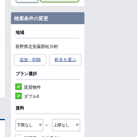
検索条件の変更
地域
長野県
北安曇郡松川村
追加・削除
町名を選ぶ
プラン選択
賃貸物件
ダブル0
賃料
～