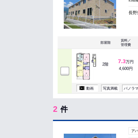
長野
賃料／
部屋階
管理費
7.3
万円
2階
4,600円
動画
写真満載
パノラ
2
件
ア