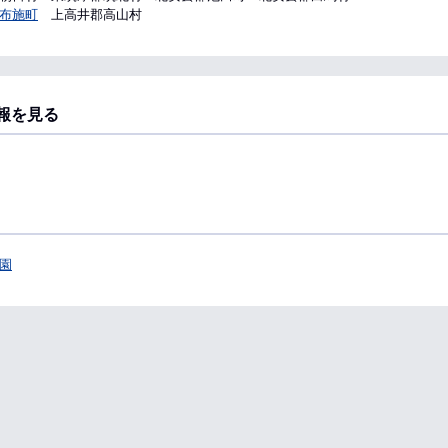
布施町
上高井郡高山村
報を見る
園