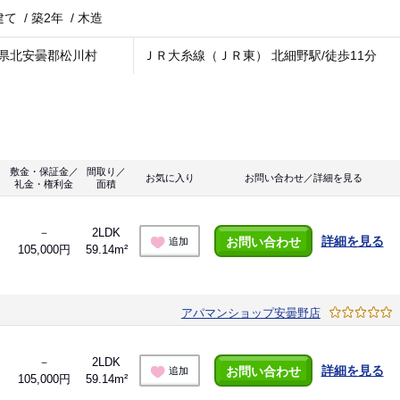
建て
/
築2年
/
木造
県北安曇郡松川村
ＪＲ大糸線（ＪＲ東） 北細野駅/徒歩11分
敷金・保証金／
間取り／
お気に入り
お問い合わせ／詳細を見る
礼金・権利金
面積
－
2LDK
詳細を見る
お問い合わせ
追加
105,000円
59.14m²
アパマンショップ安曇野店
－
2LDK
詳細を見る
お問い合わせ
追加
105,000円
59.14m²