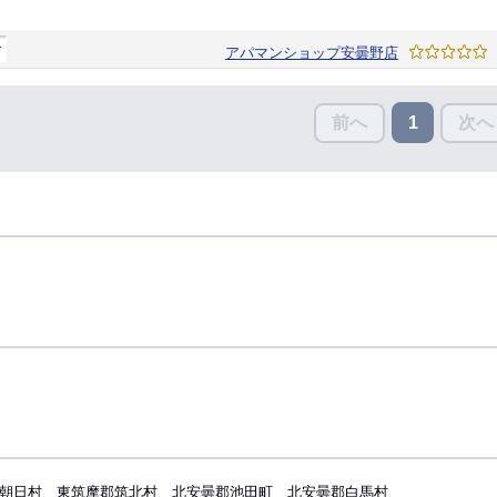
マ
アパマンショップ安曇野店
前へ
次へ
1
朝日村
東筑摩郡筑北村
北安曇郡池田町
北安曇郡白馬村