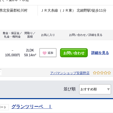
県北安曇郡松川村
ＪＲ大糸線（ＪＲ東） 北細野駅/徒歩11分
敷金・保証金／
間取り／
お気に入り
お問い合わせ／詳細を見る
礼金・権利金
面積
－
2LDK
詳細を見る
お問い合わせ
追加
105,000円
59.14m²
マ
アパマンショップ安曇野店
並び順
グランツリーベ Ⅰ
パート