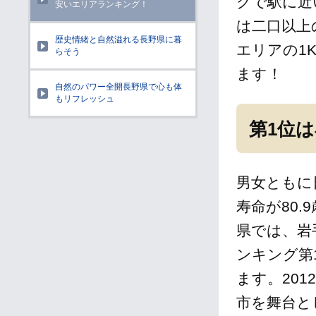
クで駅に近
安いエリアランキング！
は二口以上
歴史情緒と自然溢れる長野県に暮
エリアの1
らそう
ます！
自然のパワー全開長野県で心も体
もリフレッシュ
第1位
男女ともに
寿命が80.
県では、岩
ンキング第
ます。20
市を舞台と