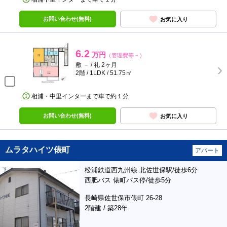
お問い合わせ(無料)
お気に入り
6.2
万円
（管理費等－）
敷 － / 礼 2ヶ月
2階 / 1LDK / 51.75㎡
相浦・中里インターまで車で約１分
お問い合わせ(無料)
お気に入り
ムラタハイツ俵町
アパート
松浦鉄道西九州線 北佐世保駅/徒歩6分
西肥バス 俵町バス停/徒歩5分
長崎県佐世保市俵町 26-28
2階建 / 築28年