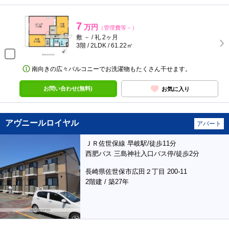
7
万円
（管理費等－）
敷 － / 礼 2ヶ月
3階 / 2LDK / 61.22㎡
南向きの広々バルコニーでお洗濯物もたくさん干せます。
お問い合わせ(無料)
お気に入り
アヴニールロイヤル
アパート
ＪＲ佐世保線 早岐駅/徒歩11分
西肥バス 三島神社入口バス停/徒歩2分
長崎県佐世保市広田２丁目 200-11
2階建 / 築27年