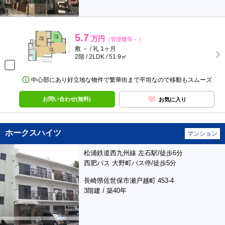
5.7
万円
（管理費等－）
敷 － / 礼 1ヶ月
2階 / 2LDK / 51.9㎡
中心部にあり好立地な物件で繁華街まで平坦なので移動もスムーズ
お問い合わせ(無料)
お気に入り
ホークスハイツ
マンション
松浦鉄道西九州線 左石駅/徒歩6分
西肥バス 大野町バス停/徒歩5分
長崎県佐世保市瀬戸越町 453-4
3階建 / 築40年