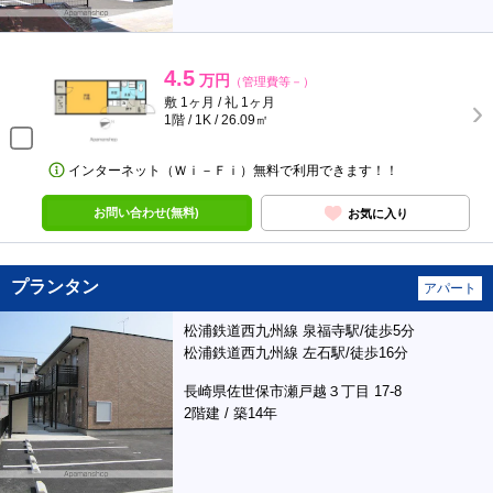
4.5
万円
（管理費等－）
敷 1ヶ月 / 礼 1ヶ月
1階 / 1K / 26.09㎡
インターネット（Ｗｉ－Ｆｉ）無料で利用できます！！
お問い合わせ(無料)
お気に入り
プランタン
アパート
松浦鉄道西九州線 泉福寺駅/徒歩5分
松浦鉄道西九州線 左石駅/徒歩16分
長崎県佐世保市瀬戸越３丁目 17-8
2階建 / 築14年