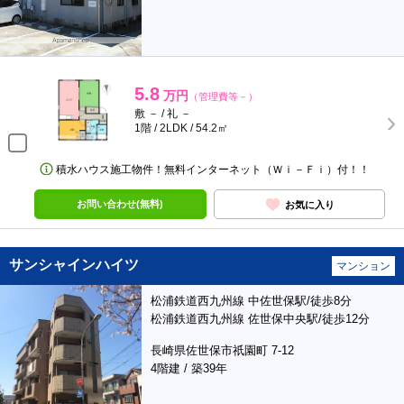
5.8
万円
（管理費等－）
敷 － / 礼 －
1階 / 2LDK / 54.2㎡
積水ハウス施工物件！無料インターネット（Ｗｉ－Ｆｉ）付！！
お問い合わせ(無料)
お気に入り
サンシャインハイツ
マンション
松浦鉄道西九州線 中佐世保駅/徒歩8分
松浦鉄道西九州線 佐世保中央駅/徒歩12分
長崎県佐世保市祇園町 7-12
4階建 / 築39年