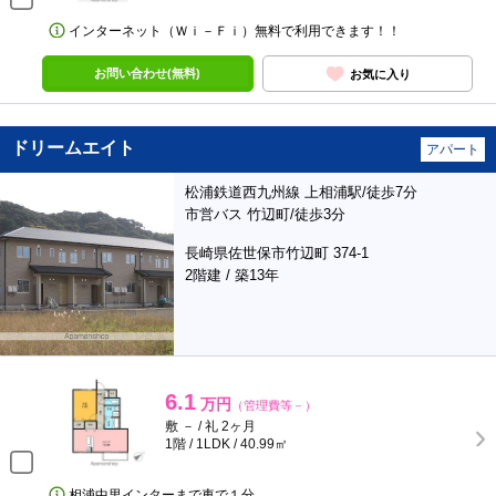
インターネット（Ｗｉ－Ｆｉ）無料で利用できます！！
お問い合わせ(無料)
お気に入り
ドリームエイト
アパート
松浦鉄道西九州線 上相浦駅/徒歩7分
市営バス 竹辺町/徒歩3分
長崎県佐世保市竹辺町 374-1
2階建 / 築13年
6.1
万円
（管理費等－）
敷 － / 礼 2ヶ月
1階 / 1LDK / 40.99㎡
相浦中里インターまで車で１分