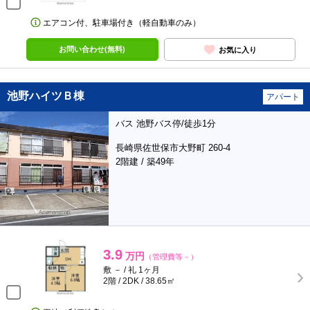
エアコン付、駐車場付き（軽自動車のみ）
お問い合わせ(無料)
お気に入り
池野ハイツＢ棟
アパート
バス 池野バス停/徒歩1分
長崎県佐世保市大野町 260-4
2階建 / 築49年
3.9
万円
（管理費等－）
敷 － / 礼 1ヶ月
2階 / 2DK / 38.65㎡