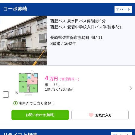
コーポ赤崎
アパート
西肥バス 泉水田バス停/徒歩1分
西肥バス 愛宕中学校入口バス停/徒歩3分
長崎県佐世保市赤崎町 487-11
2階建 / 築42年
4
万円
（管理費等－）
敷 － / 礼 －
1階 / 3K / 36.48㎡
南向きで日当り良好！
お問い合わせ(無料)
お気に入り