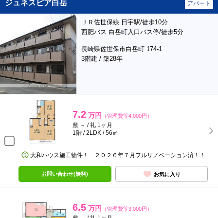
ジュネスピア白岳
アパート
ＪＲ佐世保線 日宇駅/徒歩10分
西肥バス 白岳町入口バス停/徒歩5分
長崎県佐世保市白岳町 174-1
3階建 / 築28年
7.2
万円
（管理費等4,000円）
敷 － / 礼 1ヶ月
1階 / 2LDK / 56㎡
大和ハウス施工物件！ ２０２６年７月フルリノベーション済！！
お問い合わせ(無料)
お気に入り
6.5
万円
（管理費等3,000円）