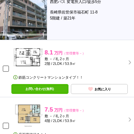
西肥バス 変電所入口/徒歩5分
長崎県佐世保市福石町 11-8
5階建 / 築21年
8.1
万円
（管理費等－）
敷 － / 礼 2ヶ月
2階 / 2LDK / 53.9㎡
鉄筋コンクリートマンションタイプ！！
お問い合わせ(無料)
お気に入り
7.5
万円
（管理費等－）
敷 － / 礼 2ヶ月
4階 / 2LDK / 53.9㎡