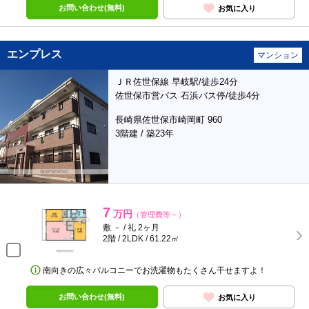
お問い合わせ(無料)
お気に入り
エンプレス
マンション
ＪＲ佐世保線 早岐駅/徒歩24分
佐世保市営バス 石浜バス停/徒歩4分
長崎県佐世保市崎岡町 960
3階建 / 築23年
7
万円
（管理費等－）
敷 － / 礼 2ヶ月
2階 / 2LDK / 61.22㎡
南向きの広々バルコニーでお洗濯物もたくさん干せますよ！
お問い合わせ(無料)
お気に入り