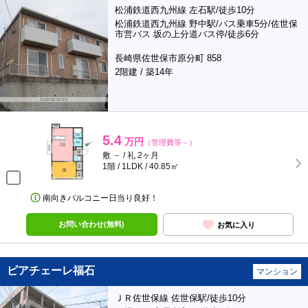
松浦鉄道西九州線 左石駅/徒歩10分
松浦鉄道西九州線 野中駅/バス乗車5分/佐世保
市営バス 坂の上分道バス停/徒歩6分
長崎県佐世保市原分町 858
2階建 / 築14年
5.4
万円
（管理費等－）
敷 － / 礼 2ヶ月
1階 / 1LDK / 40.85㎡
南向きバルコニー日当り良好！
お問い合わせ(無料)
お気に入り
ピアチェーレ福石
マンション
ＪＲ佐世保線 佐世保駅/徒歩10分