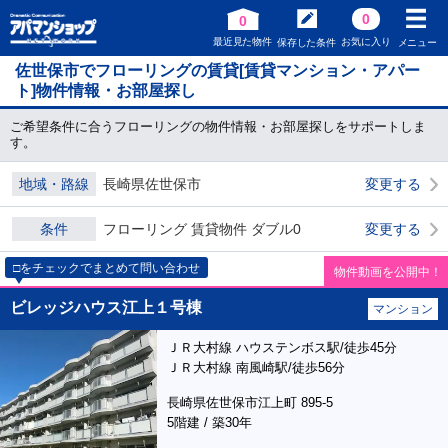
0
0
最近見た物件
お気に入り
保存した条件
メニュー
佐世保市でフローリングの賃貸[賃貸マンション・アパー
ト]物件情報・お部屋探し
ご希望条件に合うフローリングの物件情報・お部屋探しをサポートしま
す。
地域・路線
長崎県佐世保市
変更する
条件
フローリング 賃貸物件 ダブル0
変更する
□をチェックでまとめて問い合わせ
物件動画を公開中！
ビレッジハウス江上１号棟
マンション
ＪＲ大村線 ハウステンボス駅/徒歩45分
ＪＲ大村線 南風崎駅/徒歩56分
長崎県佐世保市江上町 895-5
5階建 / 築30年