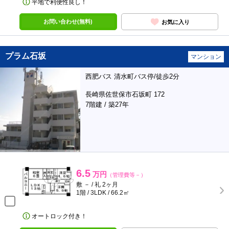
平地で利便性良し！
お問い合わせ(無料)
お気に入り
プラム石坂
マンション
西肥バス 清水町バス停/徒歩2分
長崎県佐世保市石坂町 172
7階建 / 築27年
6.5
万円
（管理費等－）
敷 － / 礼 2ヶ月
1階 / 3LDK / 66.2㎡
オートロック付き！