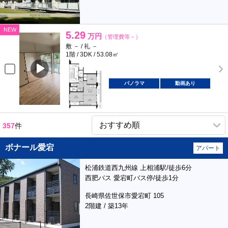
NEW
5.29
万円
（管理費等－）
敷 － / 礼 －
1階 / 3DK / 53.08㎡
パノラマ
動画あり
357
件
ボナール愛宕
アパート
松浦鉄道西九州線 上相浦駅/徒歩6分
西肥バス 愛宕町バス停/徒歩1分
長崎県佐世保市愛宕町 105
2階建 / 築13年