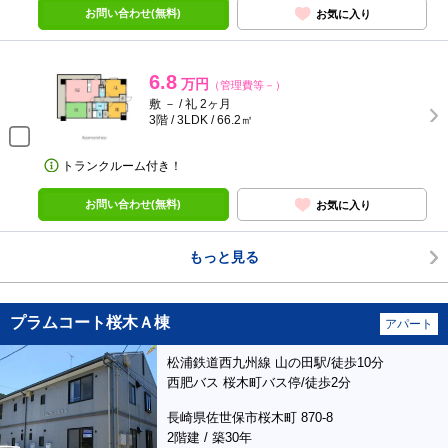
お問い合わせ(無料)
お気に入り
6.8
万円
（管理費等－）
敷 － / 礼 2ヶ月
3階 / 3LDK / 66.2㎡
トランクルーム付き！
お問い合わせ(無料)
お気に入り
もっと見る
プラムコート桜木Ａ棟
アパート
松浦鉄道西九州線 山の田駅/徒歩10分
西肥バス 桜木町バス停/徒歩2分
長崎県佐世保市桜木町 870-8
2階建 / 築30年