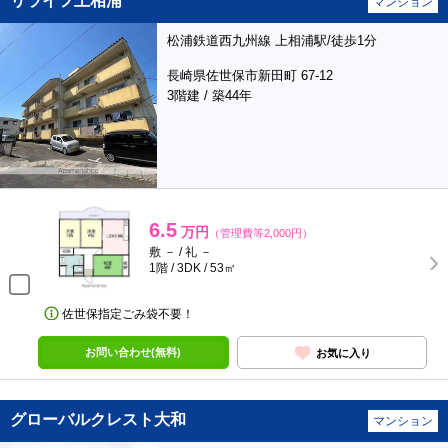
リライフ上相浦
マンション
松浦鉄道西九州線 上相浦駅/徒歩1分
長崎県佐世保市新田町 67-12
3階建 / 築44年
6.5
万円
（管理費等2,000円）
敷 － / 礼 －
1階 / 3DK / 53㎡
佐世保指定ごみ袋不要！
お問い合わせ(無料)
お気に入り
グローバルクレスト大和
マンション