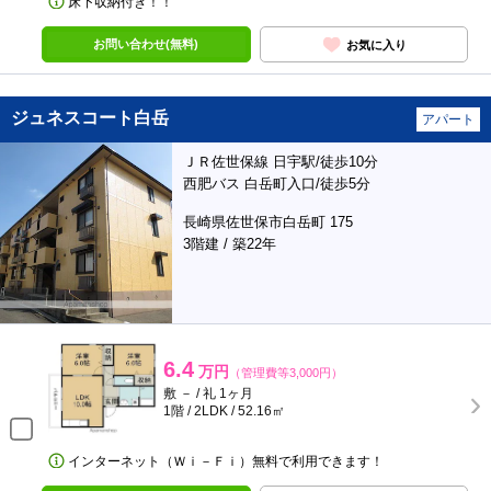
床下収納付き！！
お問い合わせ(無料)
お気に入り
ジュネスコート白岳
アパート
ＪＲ佐世保線 日宇駅/徒歩10分
西肥バス 白岳町入口/徒歩5分
長崎県佐世保市白岳町 175
3階建 / 築22年
6.4
万円
（管理費等3,000円）
敷 － / 礼 1ヶ月
1階 / 2LDK / 52.16㎡
インターネット（Ｗｉ－Ｆｉ）無料で利用できます！