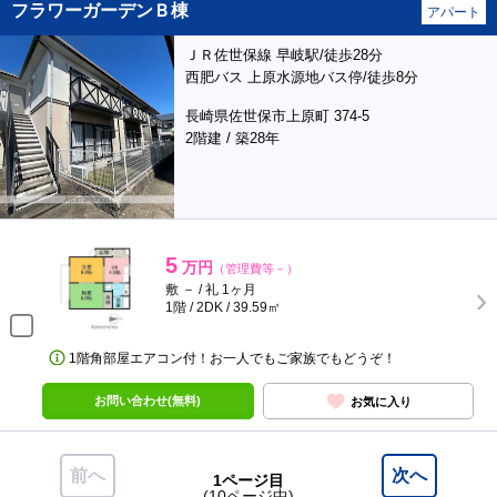
フラワーガーデンＢ棟
アパート
ＪＲ佐世保線 早岐駅/徒歩28分
西肥バス 上原水源地バス停/徒歩8分
長崎県佐世保市上原町 374-5
2階建 / 築28年
5
万円
（管理費等－）
敷 － / 礼 1ヶ月
1階 / 2DK / 39.59㎡
1階角部屋エアコン付！お一人でもご家族でもどうぞ！
お問い合わせ(無料)
お気に入り
前へ
次へ
1ページ目
(10ページ中)