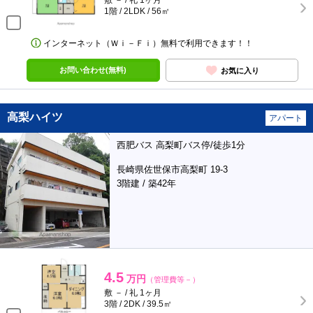
敷 － / 礼 1ヶ月
1階 / 2LDK / 56㎡
インターネット（Ｗｉ－Ｆｉ）無料で利用できます！！
お問い合わせ(無料)
お気に入り
高梨ハイツ
アパート
西肥バス 高梨町バス停/徒歩1分
長崎県佐世保市高梨町 19-3
3階建 / 築42年
4.5
万円
（管理費等－）
敷 － / 礼 1ヶ月
3階 / 2DK / 39.5㎡