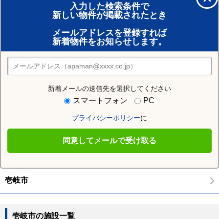
入力した検索条件で
新しい物件が掲載されたとき
賃貸のプロがお部屋探し！
メールアドレスを登録すれば
おまかせ物件リクエスト
新着物件をお知らせします。
住みたい街の店舗を探す
店舗検索
新着メールの送信先を選択してください
周辺の人気エリア
スマートフォン
PC
諫早市
大村市
平戸市
松浦市
対馬市
五島市
プライバシーポリシー
に
西海市
雲仙市
南島原市
西彼杵郡長与町
同意してメールで受け取る
住む街研究所で壱岐市の情報を見る
壱岐市
壱岐市の施設一覧