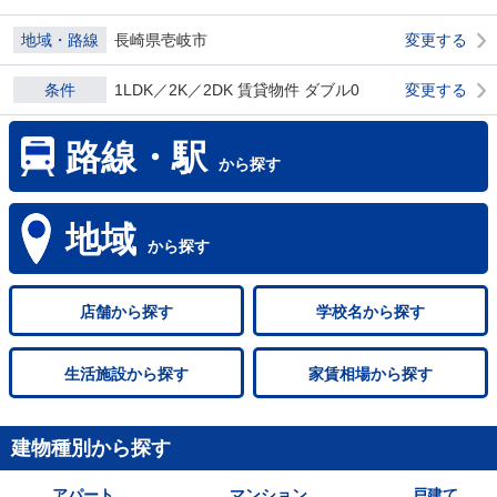
地域・路線
長崎県壱岐市
変更する
条件
1LDK／2K／2DK 賃貸物件 ダブル0
変更する
路線・駅
から探す
地域
から探す
店舗
から探す
学校名
から探す
生活施設
から探す
家賃相場
から探す
建物種別から探す
アパート
マンション
戸建て