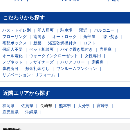
こだわりから探す
バス・トイレ別
即入居可
駐車場
駅近
バルコニー
フローリング
南向き
オートロック
角部屋
追い焚き
宅配ボックス
新築
浴室乾燥機付き
ロフト
保証人不要
ペット相談可
バイク置き場付き
専用庭
オール電化
ウォークインクローゼット
女性専用
メゾネット
デザイナーズ
バリアフリー
床暖房
事務所可
敷金礼金なし
ワンルームマンション
リノベーション・リフォーム
近隣エリアから探す
福岡県
佐賀県
長崎県
熊本県
大分県
宮崎県
鹿児島県
沖縄県