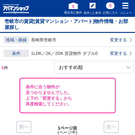
0
0
最近見た物件
お気に入り
保存した条件
メニュー
壱岐市の賃貸[賃貸マンション・アパート]物件情報・お部
屋探し
地域・路線
長崎県壱岐市
変更する
条件
1LDK／2K／2DK 賃貸物件 ダブル0
変更する
0
件
条件に合う物件が
見つかりませんでした。
上下の「変更する」から
再度検索してください。
前へ
次へ
1ページ目
(ページ中)