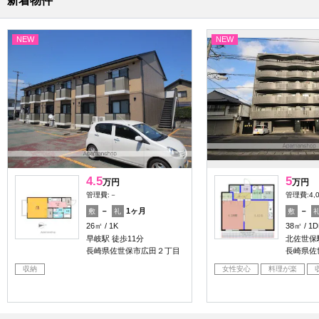
新着物件
NEW
NEW
4.5
5
万円
万円
管理費:－
管理費:4,
－
1ヶ月
－
敷
礼
敷
26㎡
1K
38㎡
1D
早岐駅 徒歩11分
北佐世保
長崎県佐世保市広田２丁目
長崎県佐
収納
女性安心
料理が楽