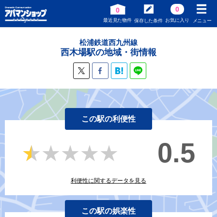
0
0
最近見た物件
お気に入り
保存した条件
メニュー
松浦鉄道西九州線
西木場駅の地域・街情報
この駅の利便性
0.5
★★★★★
★★★★★
利便性に関するデータを見る
この駅の娯楽性