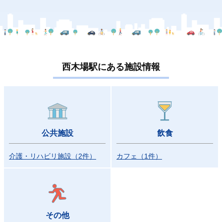
西木場駅にある施設情報
公共施設
飲食
介護・リハビリ施設
（
2
件
）
カフェ
（
1
件
）
その他