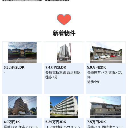
新着物件
6.3万円2LDK
7.4万円1LDK
5.9万円2DK
-
長崎電軌本線 西浜町駅
長崎県営バス 古賀バス
徒歩1分
停
徒歩4分
4.9万円1K
5.29万円3DK
7.5万円2DK
長崎バス 住吉アパート
ＪＲ大村線 ハウステン
長崎バス 西時津ニュー