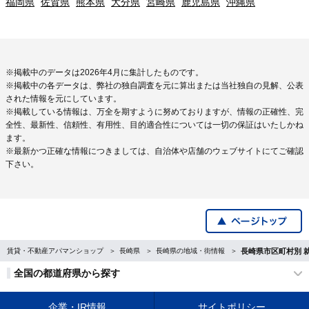
福岡県
佐賀県
熊本県
大分県
宮崎県
鹿児島県
沖縄県
※掲載中のデータは2026年4月に集計したものです。
※掲載中の各データは、弊社の独自調査を元に算出または当社独自の見解、公表
された情報を元にしています。
※掲載している情報は、万全を期すように努めておりますが、情報の正確性、完
全性、最新性、信頼性、有用性、目的適合性については一切の保証はいたしかね
ます。
※最新かつ正確な情報につきましては、自治体や店舗のウェブサイトにてご確認
下さい。
賃貸・不動産アパマンショップ
長崎県
長崎県の地域・街情報
長崎県市区町村別 
全国の都道府県から探す
企業・IR情報
サイトポリシー