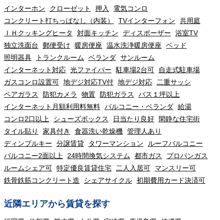
インターホン
クローゼット
押入
電気コンロ
コンクリート打ちっぱなし（内装）
TVインターフォン
共用庭
ＩＨクッキングヒータ
対面キッチン
ディスポーザー
浴室TV
独立洗面台
郵便受け
暖房便座
温水洗浄暖房便座
ベッド
照明器具
トランクルーム
ベランダ
サンルーム
インターネット対応
光ファイバー
駐車場2台可
自走式駐車場
ガスコンロ設置可
地デジ対応TV付
地デジ対応
二重サッシ
ペアガラス
防犯カメラ
物置
防犯ガラス
バス１坪以上
インターネット月額利用料無料
バルコニー・ベランダ
給湯
コンロ2口以上
シューズボックス
日当たり良好
閑静な住宅街
タイル貼り
家具付き
食器洗い乾燥機
管理人あり
ディンプルキー
分譲賃貸
タワーマンション
ルーフバルコニー
バルコニー2面以上
24時間換気システム
都市ガス
プロパンガス
ルームシェア可
特定優良賃貸住宅
二人入居可
マンスリー可
鉄骨鉄筋コンクリート造
シェアサイクル
初期費用カード決済可
近隣エリアから賃貸を探す