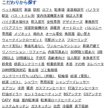
こだわりから探す
ペット相談可
新築
防犯
ロフト
駐車場
楽器相談可
パノラマ
駅近
バス・トイレ別
室内洗濯機置き場
保証人不要
バイク置き場付き
即入居可
女性専用
デザイナーズ
事務所可
バリアフリー
浴室乾燥機付き
床暖房
オートロック
バルコニー
専用庭
メゾネット
南向き
オール電化
角部屋
追い焚き
ウォークインクローゼット
宅配ボックス
フローリング
カード支払い
敷金礼金なし
ワンルームマンション
新築戸建て
リノベーション・リフォーム
内装写真あり
3D間取り図あり
1階
2階以上
10階建以上
子供可
高齢者向け
法人限定
単身者不可
鉄骨造
鉄筋コンクリート造
軽量鉄骨造
木造
その他
エレベータ
24時間緊急対応
集会場
ゴミ集積場
コンクリート打ちっぱなし（外観）
駐輪場
給湯（電気）
給湯（ガス）
シャワー
専用浴室
シャンプードレッサー
エアコン
冷房
暖房
ガスファンヒーター
灯油ファンヒーター
灯油ボイラー
セントラルヒーティング
BSアンテナ
CSアンテナ
CATV
有線
屋内駐車場
駐車場ロードヒーティング
システムキッチン
ガスキッチン
出窓
冷蔵庫
床下収納