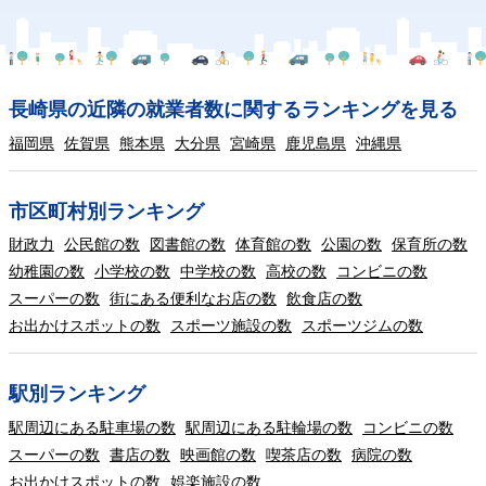
長崎県の近隣の就業者数に関するランキングを見る
福岡県
佐賀県
熊本県
大分県
宮崎県
鹿児島県
沖縄県
市区町村別ランキング
財政力
公民館の数
図書館の数
体育館の数
公園の数
保育所の数
幼稚園の数
小学校の数
中学校の数
高校の数
コンビニの数
スーパーの数
街にある便利なお店の数
飲食店の数
お出かけスポットの数
スポーツ施設の数
スポーツジムの数
駅別ランキング
駅周辺にある駐車場の数
駅周辺にある駐輪場の数
コンビニの数
スーパーの数
書店の数
映画館の数
喫茶店の数
病院の数
お出かけスポットの数
娯楽施設の数