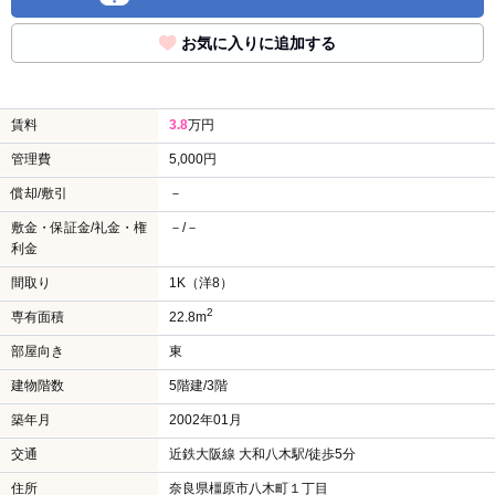
お気に入りに追加する
賃料
3.8
万円
管理費
5,000円
償却/敷引
－
敷金・保証金/礼金・権
－/－
利金
間取り
1K（洋8）
2
専有面積
22.8m
部屋向き
東
建物階数
5階建/3階
築年月
2002年01月
交通
近鉄大阪線 大和八木駅/徒歩5分
住所
奈良県橿原市八木町１丁目