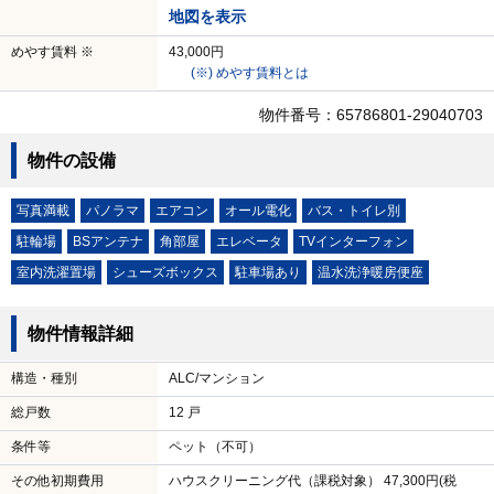
地図を表示
めやす賃料 ※
43,000円
(※) めやす賃料とは
物件番号：65786801-29040703
物件の設備
写真満載
パノラマ
エアコン
オール電化
バス・トイレ別
駐輪場
BSアンテナ
角部屋
エレベータ
TVインターフォン
室内洗濯置場
シューズボックス
駐車場あり
温水洗浄暖房便座
物件情報詳細
構造・種別
ALC/マンション
総戸数
12 戸
条件等
ペット（不可）
その他初期費用
ハウスクリーニング代（課税対象） 47,300円(税