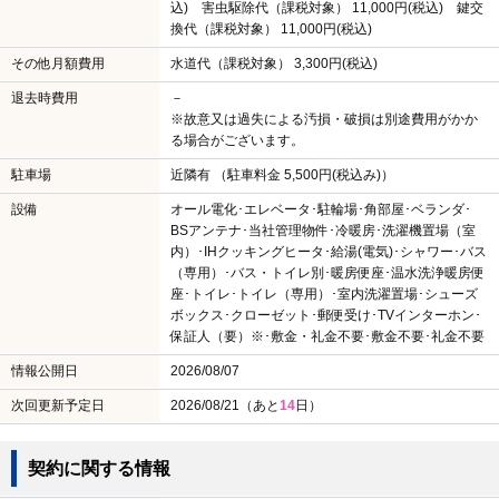
込) 害虫駆除代（課税対象） 11,000円(税込) 鍵交
換代（課税対象） 11,000円(税込)
その他月額費用
水道代（課税対象） 3,300円(税込)
退去時費用
－
※故意又は過失による汚損・破損は別途費用がかか
る場合がございます。
駐車場
近隣有 （駐車料金 5,500円(税込み)）
設備
オール電化･エレベータ･駐輪場･角部屋･ベランダ･
BSアンテナ･当社管理物件･冷暖房･洗濯機置場（室
内）･IHクッキングヒータ･給湯(電気)･シャワー･バス
（専用）･バス・トイレ別･暖房便座･温水洗浄暖房便
座･トイレ･トイレ（専用）･室内洗濯置場･シューズ
ボックス･クローゼット･郵便受け･TVインターホン･
保証人（要）※･敷金・礼金不要･敷金不要･礼金不要
情報公開日
2026/08/07
次回更新予定日
2026/08/21（あと
14
日）
契約に関する情報