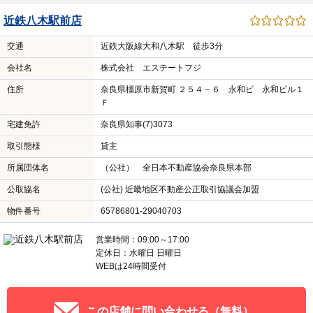
近鉄八木駅前店
交通
近鉄大阪線大和八木駅 徒歩3分
会社名
株式会社 エステートフジ
住所
奈良県橿原市新賀町 ２５４－６ 永和ビ 永和ビル１
Ｆ
宅建免許
奈良県知事(7)3073
取引態様
貸主
所属団体名
（公社） 全日本不動産協会奈良県本部
公取協名
(公社) 近畿地区不動産公正取引協議会加盟
物件番号
65786801-29040703
営業時間：09:00～17:00
定休日：水曜日 日曜日
WEBは24時間受付
この店舗に問い合わせる（無料）