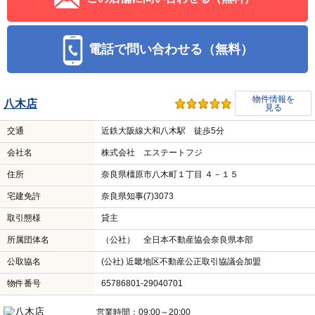
電話で問い合わせる（無料）
物件情報を
八木店
見る
交通
近鉄大阪線大和八木駅 徒歩5分
会社名
株式会社 エステートフジ
住所
奈良県橿原市八木町１丁目 ４－１５
宅建免許
奈良県知事(7)3073
取引態様
貸主
所属団体名
（公社） 全日本不動産協会奈良県本部
公取協名
(公社) 近畿地区不動産公正取引協議会加盟
物件番号
65786801-29040701
営業時間：09:00～20:00