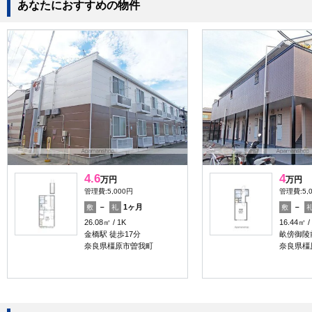
あなたにおすすめの物件
4.6
4
万円
万円
管理費:5,000円
管理費:5,
－
1ヶ月
－
敷
礼
敷
26.08㎡
1K
16.44㎡
金橋駅 徒歩17分
畝傍御陵
奈良県橿原市曽我町
奈良県橿