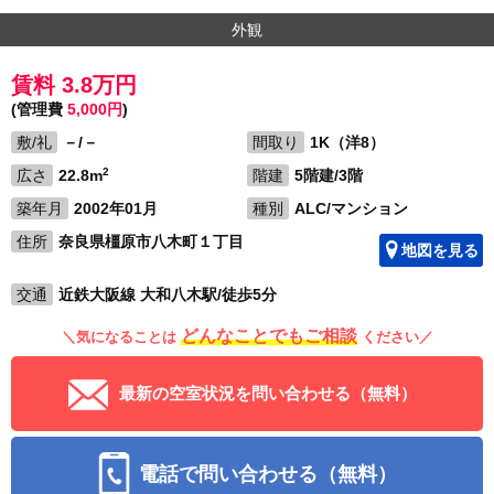
外観
賃料 3.8万円
(管理費
5,000円
)
敷/礼
－/－
間取り
1K（洋8）
2
広さ
22.8m
階建
5階建/3階
築年月
2002年01月
種別
ALC/マンション
住所
奈良県橿原市八木町１丁目
地図を見る
交通
近鉄大阪線 大和八木駅/徒歩5分
どんなことでもご相談
＼気になることは
ください／
最新の空室状況を問い合わせる（無料）
電話で問い合わせる（無料）