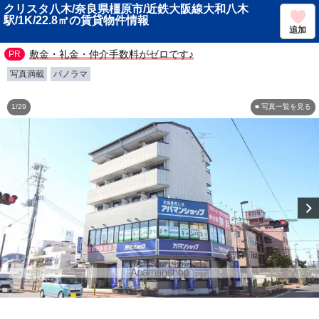
クリスタ八木/奈良県橿原市/近鉄大阪線大和八木
駅/1K/22.8㎡の賃貸物件情報
追加
敷金・礼金・仲介手数料がゼロです♪
写真満載
パノラマ
1/29
■ 写真一覧を見る