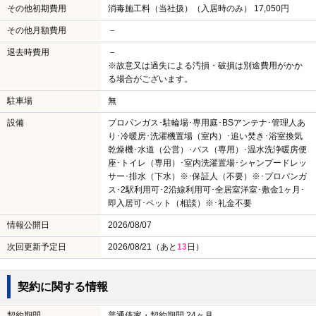
その他初期費用
消毒施工料（当社扱）（入居時のみ） 17,050円
その他月額費用
－
退去時費用
－
※故意又は過失による汚損・破損は別途費用がかか
る場合がございます。
駐車場
無
設備
プロパンガス･駐輪場･専用庭･BSアンテナ･管理人あ
り･冷暖房･洗濯機置場（室内）･追い焚き･浴室換気
乾燥機･水道（公営）･バス（専用）･温水洗浄暖房便
座･トイレ（専用）･室内洗濯置場･シャンプードレッ
サー･排水（下水）※･保証人（不要）※･プロパンガ
ス･2駅利用可･2沿線利用可･全居室洋室･敷金1ヶ月･
即入居可･ペット（相談）※･礼金不要
情報公開日
2026/08/07
次回更新予定日
2026/08/21（あと
13
日）
契約に関する情報
契約期間
普通借家・契約期間 24ヶ月