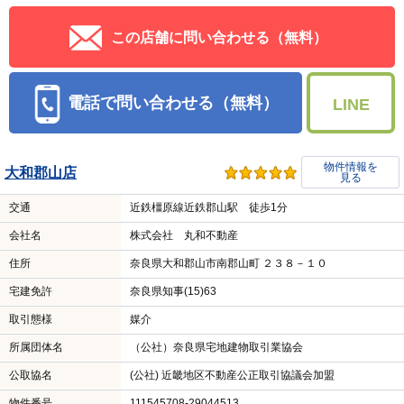
この店舗に問い合わせる（無料）
電話で問い合わせる（無料）
LINE
物件情報を
大和郡山店
見る
交通
近鉄橿原線近鉄郡山駅 徒歩1分
会社名
株式会社 丸和不動産
住所
奈良県大和郡山市南郡山町 ２３８－１０
宅建免許
奈良県知事(15)63
取引態様
媒介
所属団体名
（公社）奈良県宅地建物取引業協会
公取協名
(公社) 近畿地区不動産公正取引協議会加盟
物件番号
111545708-29044513