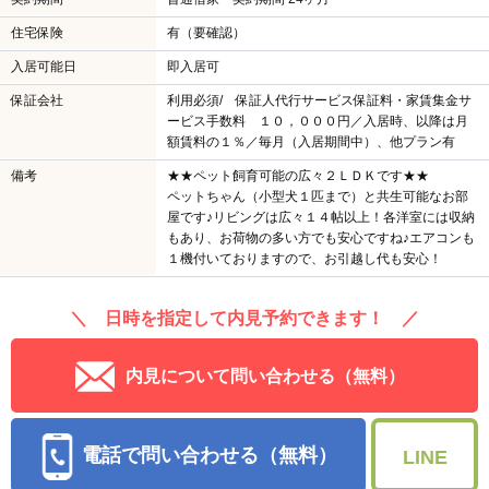
住宅保険
有（要確認）
入居可能日
即入居可
保証会社
利用必須/ 保証人代行サービス保証料・家賃集金サ
ービス手数料 １０，０００円／入居時、以降は月
額賃料の１％／毎月（入居期間中）、他プラン有
備考
★★ペット飼育可能の広々２ＬＤＫです★★
ペットちゃん（小型犬１匹まで）と共生可能なお部
屋です♪リビングは広々１４帖以上！各洋室には収納
もあり、お荷物の多い方でも安心ですね♪エアコンも
１機付いておりますので、お引越し代も安心！
＼ 日時を指定して内見予約できます！ ／
内見について問い合わせる（無料）
電話で問い合わせる（無料）
LINE