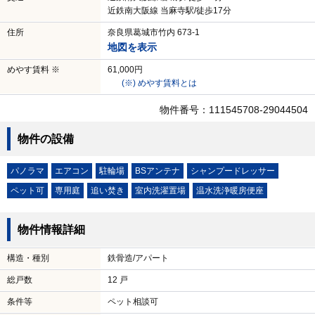
近鉄南大阪線 当麻寺駅/徒歩17分
住所
奈良県葛城市竹内 673-1
地図を表示
めやす賃料 ※
61,000円
(※) めやす賃料とは
物件番号：111545708-29044504
物件の設備
パノラマ
エアコン
駐輪場
BSアンテナ
シャンプードレッサー
ペット可
専用庭
追い焚き
室内洗濯置場
温水洗浄暖房便座
物件情報詳細
構造・種別
鉄骨造/アパート
総戸数
12 戸
条件等
ペット相談可