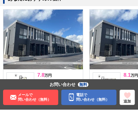
7.8
8.1
万円
万円
管理費:4,000円
管理費:4,
お問い合わせ
無料
1ヶ月
－
1ヶ
敷
礼
敷
50.02㎡
2LDK
56.86㎡
メールで
電話で
問い合わせ（無料）
問い合わせ（無料）
近鉄新庄駅 徒歩6分
近鉄新庄
追加
奈良県葛城市南道穗
奈良県葛
料理が楽
料理が楽
収納
住む街研究所で街の情報を見る