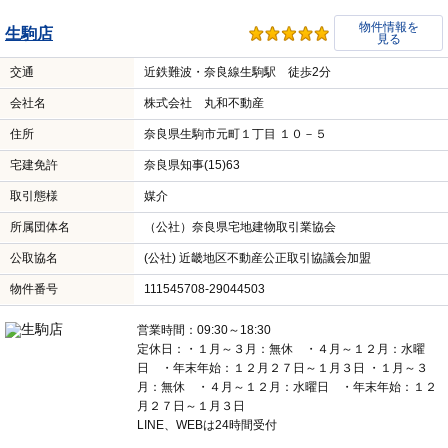
物件情報を
生駒店
見る
交通
近鉄難波・奈良線生駒駅 徒歩2分
会社名
株式会社 丸和不動産
住所
奈良県生駒市元町１丁目 １０－５
宅建免許
奈良県知事(15)63
取引態様
媒介
所属団体名
（公社）奈良県宅地建物取引業協会
公取協名
(公社) 近畿地区不動産公正取引協議会加盟
物件番号
111545708-29044503
営業時間：09:30～18:30
定休日：・１月～３月：無休 ・４月～１２月：水曜
日 ・年末年始：１２月２７日～１月３日 ・１月～３
月：無休 ・４月～１２月：水曜日 ・年末年始：１２
月２７日～１月３日
LINE、WEBは24時間受付