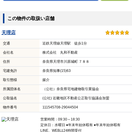
この物件の取扱い店舗
天理店
交通
近鉄天理線天理駅 徒歩1分
会社名
株式会社 丸和不動産
住所
奈良県天理市川原城町 ７８８
宅建免許
奈良県知事(15)63
取引態様
媒介
所属団体名
（公社）奈良県宅地建物取引業協会
公取協名
(公社) 近畿地区不動産公正取引協議会加盟
物件番号
111545708-29044504
営業時間：09:30～18:30
定休日：水曜日 ●年末年始休暇有 ●年末年始休暇有
LINE、WEBは24時間受付