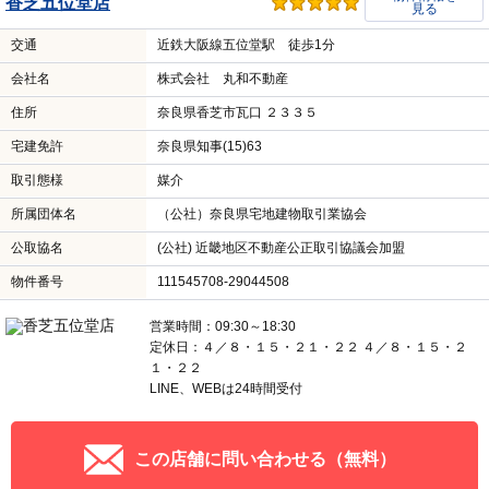
香芝五位堂店
見る
交通
近鉄大阪線五位堂駅 徒歩1分
会社名
株式会社 丸和不動産
住所
奈良県香芝市瓦口 ２３３５
宅建免許
奈良県知事(15)63
取引態様
媒介
所属団体名
（公社）奈良県宅地建物取引業協会
公取協名
(公社) 近畿地区不動産公正取引協議会加盟
物件番号
111545708-29044508
営業時間：09:30～18:30
定休日：４／８・１５・２１・２２ ４／８・１５・２
１・２２
LINE、WEBは24時間受付
この店舗に問い合わせる（無料）