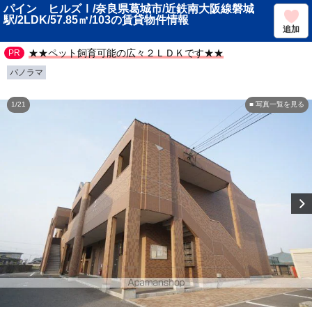
パイン ヒルズⅠ/奈良県葛城市/近鉄南大阪線磐城
駅/2LDK/57.85㎡/103の賃貸物件情報
追加
★★ペット飼育可能の広々２ＬＤＫです★★
パノラマ
1/21
■ 写真一覧を見る