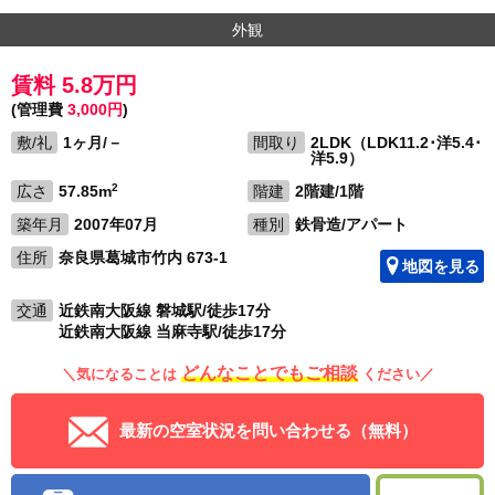
外観
賃料 5.8万円
(管理費
3,000円
)
敷/礼
1ヶ月/－
間取り
2LDK（LDK11.2･洋5.4･
洋5.9）
2
広さ
57.85m
階建
2階建/1階
築年月
2007年07月
種別
鉄骨造/アパート
住所
奈良県葛城市竹内 673-1
地図を見る
交通
近鉄南大阪線 磐城駅/徒歩17分
近鉄南大阪線 当麻寺駅/徒歩17分
どんなことでもご相談
＼気になることは
ください／
最新の空室状況を問い合わせる（無料）