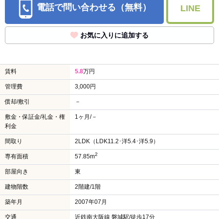
電話で問い合わせる（無料）
LINE
お気に入りに追加する
賃料
5.8
万円
管理費
3,000円
償却/敷引
－
敷金・保証金/礼金・権
1ヶ月/－
利金
間取り
2LDK（LDK11.2･洋5.4･洋5.9）
2
専有面積
57.85m
部屋向き
東
建物階数
2階建/1階
築年月
2007年07月
交通
近鉄南大阪線 磐城駅/徒歩17分