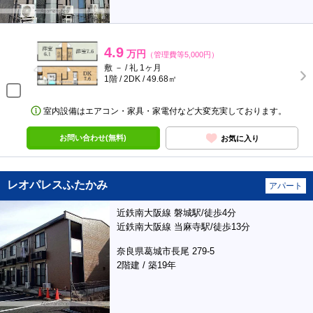
4.9
万円
（管理費等5,000円）
敷 － / 礼 1ヶ月
1階 / 2DK / 49.68㎡
室内設備はエアコン・家具・家電付など大変充実しております。
お問い合わせ(無料)
お気に入り
レオパレスふたかみ
アパート
近鉄南大阪線 磐城駅/徒歩4分
近鉄南大阪線 当麻寺駅/徒歩13分
奈良県葛城市長尾 279-5
2階建 / 築19年