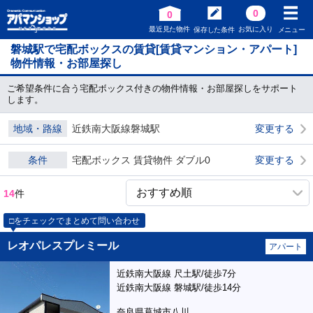
0
0
最近見た物件
お気に入り
保存した条件
メニュー
磐城駅で宅配ボックスの賃貸[賃貸マンション・アパート]
物件情報・お部屋探し
ご希望条件に合う宅配ボックス付きの物件情報・お部屋探しをサポート
します。
地域・路線
近鉄南大阪線磐城駅
変更する
条件
宅配ボックス 賃貸物件 ダブル0
変更する
14
件
□をチェックでまとめて問い合わせ
レオパレスプレミール
アパート
近鉄南大阪線 尺土駅/徒歩7分
近鉄南大阪線 磐城駅/徒歩14分
奈良県葛城市八川