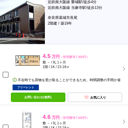
近鉄南大阪線 磐城駅/徒歩4分
近鉄南大阪線 当麻寺駅/徒歩13分
奈良県葛城市長尾
2階建 / 築19年
4.5
万円
（管理費等7,000円）
敷 － / 礼 1ヶ月
1階 / 1K / 23.18㎡
不在時でも荷物を受け取ることができるため、時間調整の手間が省
フリーレント
お問い合わせ(無料)
お気に入り
4.6
万円
（管理費等7,000円）
敷 － / 礼 1ヶ月
2階 / 1K / 23.18㎡