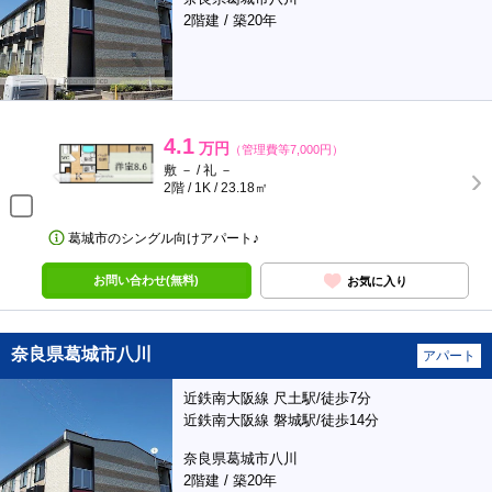
2階建 / 築20年
4.1
万円
（管理費等7,000円）
敷 － / 礼 －
2階 / 1K / 23.18㎡
葛城市のシングル向けアパート♪
お問い合わせ(無料)
お気に入り
奈良県葛城市八川
アパート
近鉄南大阪線 尺土駅/徒歩7分
近鉄南大阪線 磐城駅/徒歩14分
奈良県葛城市八川
2階建 / 築20年