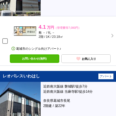
4.1
万円
（管理費等7,000円）
敷 － / 礼 －
2階 / 1K / 23.18㎡
葛城市のシングル向けアパート♪
お問い合わせ(無料)
お気に入り
レオパレスいわはし
アパート
近鉄南大阪線 磐城駅/徒歩7分
近鉄南大阪線 当麻寺駅/徒歩14分
奈良県葛城市長尾
2階建 / 築22年