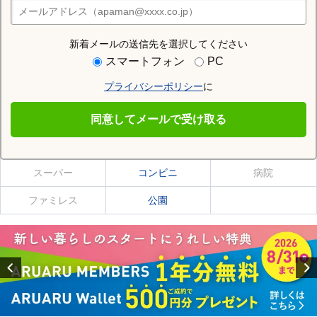
住みたい街の店舗を探す
店舗検索
新着メールの送信先を選択してください
住む街研究所で磐城駅の情報を見る
スマートフォン
PC
プライバシーポリシー
に
磐城駅
同意してメールで受け取る
磐城駅の施設一覧
スーパー
コンビニ
病院
ファミレス
公園
Previous