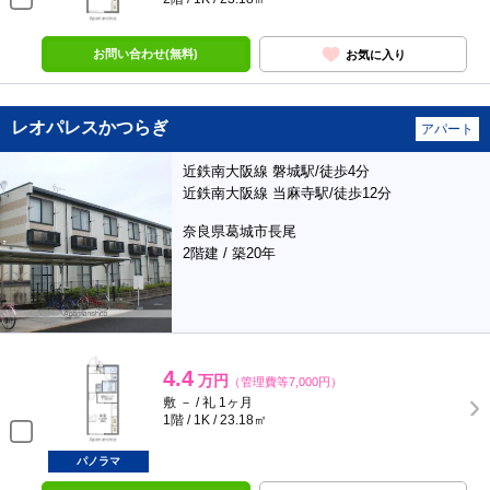
お問い合わせ(無料)
お気に入り
レオパレスかつらぎ
アパート
近鉄南大阪線 磐城駅/徒歩4分
近鉄南大阪線 当麻寺駅/徒歩12分
奈良県葛城市長尾
2階建 / 築20年
4.4
万円
（管理費等7,000円）
敷 － / 礼 1ヶ月
1階 / 1K / 23.18㎡
パノラマ