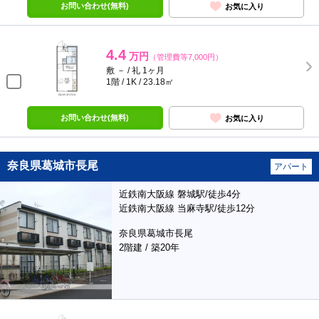
お問い合わせ(無料)
お気に入り
4.4
万円
（管理費等7,000円）
敷 － / 礼 1ヶ月
1階 / 1K / 23.18㎡
お問い合わせ(無料)
お気に入り
奈良県葛城市長尾
アパート
近鉄南大阪線 磐城駅/徒歩4分
近鉄南大阪線 当麻寺駅/徒歩12分
奈良県葛城市長尾
2階建 / 築20年