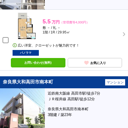
5.5
万円
（管理費等4,000円）
敷 － / 礼 －
1階 / 1R / 29.95㎡
広い洋室、クローゼットが魅力的です！
パノラマ
お問い合わせ(無料)
お気に入り
奈良県大和高田市南本町
マンション
近鉄南大阪線 高田市駅/徒歩7分
ＪＲ桜井線 高田駅/徒歩12分
奈良県大和高田市南本町
3階建 / 築23年