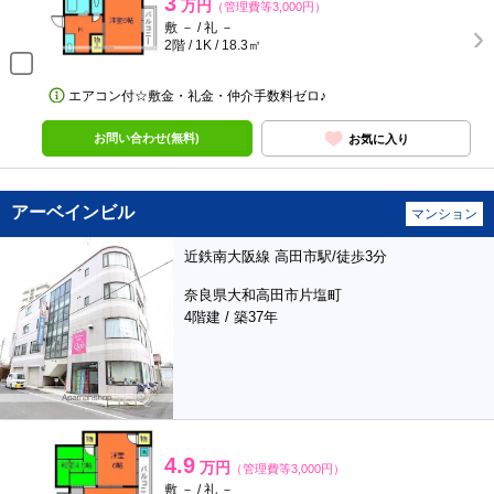
3
万円
（管理費等3,000円）
敷 － / 礼 －
2階 / 1K / 18.3㎡
エアコン付☆敷金・礼金・仲介手数料ゼロ♪
お問い合わせ(無料)
お気に入り
アーベインビル
マンション
近鉄南大阪線 高田市駅/徒歩3分
奈良県大和高田市片塩町
4階建 / 築37年
4.9
万円
（管理費等3,000円）
敷 － / 礼 －