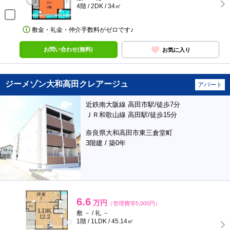
4階 / 2DK / 34㎡
敷金・礼金・仲介手数料がゼロです♪
お問い合わせ(無料)
お気に入り
ジーメゾン大和高田クレアージュ
アパート
近鉄南大阪線 高田市駅/徒歩7分
ＪＲ和歌山線 高田駅/徒歩15分
奈良県大和高田市東三倉堂町
3階建 / 築0年
6.6
万円
（管理費等5,000円）
敷 － / 礼 －
1階 / 1LDK / 45.14㎡