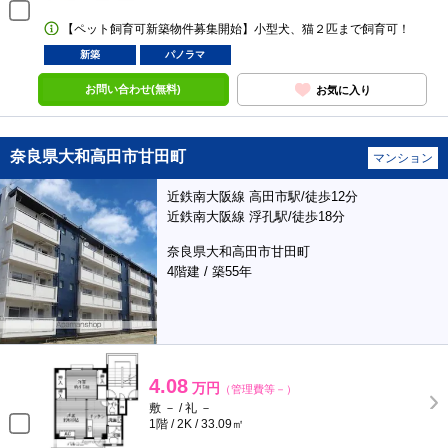
【ペット飼育可新築物件募集開始】小型犬、猫２匹まで飼育可！
新築
パノラマ
お問い合わせ(無料)
お気に入り
奈良県大和高田市甘田町
マンション
近鉄南大阪線 高田市駅/徒歩12分
近鉄南大阪線 浮孔駅/徒歩18分
奈良県大和高田市甘田町
4階建 / 築55年
4.08
万円
（管理費等－）
敷 － / 礼 －
1階 / 2K / 33.09㎡