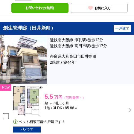
お問い合わせ(無料)
お気に入り
創生管理邸（田井新町）
一戸建て
近鉄南大阪線 浮孔駅/徒歩12分
近鉄南大阪線 高田市駅/徒歩17分
奈良県大和高田市田井新町
2階建 / 築44年
NEW
5.5
万円
（管理費等－）
敷 － / 礼 1ヶ月
1階 / 3LDK / 85.86㎡
ペット相談可能の戸建です！
パノラマ