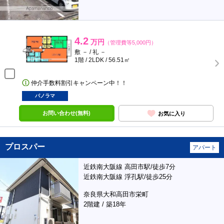
4.2
万円
（管理費等5,000円）
敷 － / 礼 －
1階 / 2LDK / 56.51㎡
仲介手数料割引キャンペーン中！！
パノラマ
お問い合わせ(無料)
お気に入り
プロスパー
アパート
近鉄南大阪線 高田市駅/徒歩7分
近鉄南大阪線 浮孔駅/徒歩25分
奈良県大和高田市栄町
2階建 / 築18年