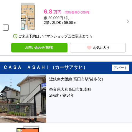
6.8
万円
（管理費等3,000円）
敷 20,000円 / 礼 －
2階 / 2LDK / 59.08㎡
ご来店予約はアパマンショップ五位堂店まで☆
お問い合わせ(無料)
お気に入り
ＣＡＳＡ ＡＳＡＨＩ（カーサアサヒ）
アパート
近鉄南大阪線 高田市駅/徒歩8分
奈良県大和高田市旭南町
2階建 / 築34年