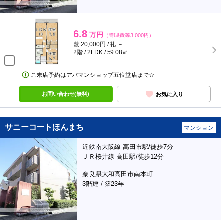
6.8
万円
（管理費等3,000円）
敷 20,000円 / 礼 －
2階 / 2LDK / 59.08㎡
ご来店予約はアパマンショップ五位堂店まで☆
お問い合わせ(無料)
お気に入り
サニーコートほんまち
マンション
近鉄南大阪線 高田市駅/徒歩7分
ＪＲ桜井線 高田駅/徒歩12分
奈良県大和高田市南本町
3階建 / 築23年