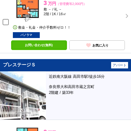
3
万円
（管理費等2,000円）
敷 － / 礼 －
2階 / 1K / 16㎡
敷金・礼金・仲介手数料ゼロ！！
パノラマ
お問い合わせ(無料)
お気に入り
プレステージＳ
アパート
近鉄南大阪線 高田市駅/徒歩16分
奈良県大和高田市蔵之宮町
2階建 / 築33年