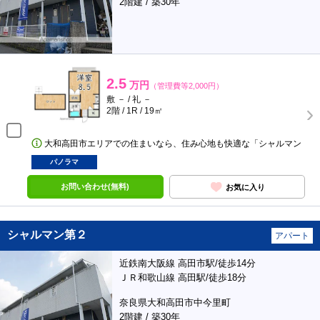
2階建 / 築30年
2.5
万円
（管理費等2,000円）
敷 － / 礼 －
2階 / 1R / 19㎡
大和高田市エリアでの住まいなら、住み心地も快適な「シャルマン
パノラマ
お問い合わせ(無料)
お気に入り
シャルマン第２
アパート
近鉄南大阪線 高田市駅/徒歩14分
ＪＲ和歌山線 高田駅/徒歩18分
奈良県大和高田市中今里町
2階建 / 築30年