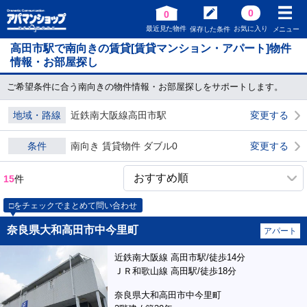
0
0
最近見た物件
お気に入り
保存した条件
メニュー
高田市駅で南向きの賃貸[賃貸マンション・アパート]物件
情報・お部屋探し
ご希望条件に合う南向きの物件情報・お部屋探しをサポートします。
地域・路線
近鉄南大阪線高田市駅
変更する
条件
南向き 賃貸物件 ダブル0
変更する
15
件
□をチェックでまとめて問い合わせ
奈良県大和高田市中今里町
アパート
近鉄南大阪線 高田市駅/徒歩14分
ＪＲ和歌山線 高田駅/徒歩18分
奈良県大和高田市中今里町