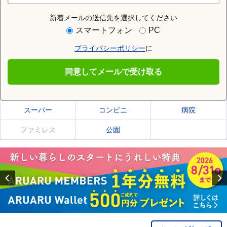
新着メールの送信先を選択してください
住む街研究所で高田市駅の情報を見る
スマートフォン
PC
プライバシーポリシー
に
高田市駅
同意してメールで受け取る
高田市駅の施設一覧
スーパー
コンビニ
病院
ファミレス
公園
Previous