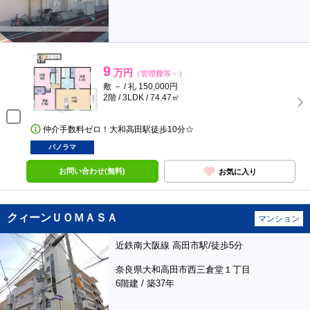
9
万円
（管理費等－）
敷 － / 礼 150,000円
2階 / 3LDK / 74.47㎡
仲介手数料ゼロ！大和高田駅徒歩10分☆
パノラマ
お問い合わせ(無料)
お気に入り
クィーンＵＯＭＡＳＡ
マンション
近鉄南大阪線 高田市駅/徒歩5分
奈良県大和高田市西三倉堂１丁目
6階建 / 築37年