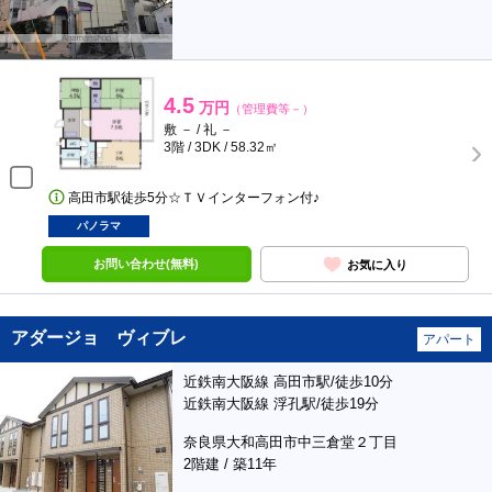
4.5
万円
（管理費等－）
敷 － / 礼 －
3階 / 3DK / 58.32㎡
高田市駅徒歩5分☆ＴＶインターフォン付♪
パノラマ
お問い合わせ(無料)
お気に入り
アダージョ ヴィブレ
アパート
近鉄南大阪線 高田市駅/徒歩10分
近鉄南大阪線 浮孔駅/徒歩19分
奈良県大和高田市中三倉堂２丁目
2階建 / 築11年