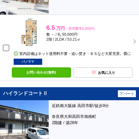
6.5
万円
（管理費等5,000円）
敷 － / 礼 50,000円
2階 / 2LDK / 53.21㎡
室内設備はネット使用料不要・追い焚き・ＢＳなど大変充実。畳に
パノラマ
お問い合わせ(無料)
お気に入り
ハイランドコートⅡ
アパート
近鉄南大阪線 高田市駅/徒歩9分
奈良県大和高田市旭南町
2階建 / 築28年