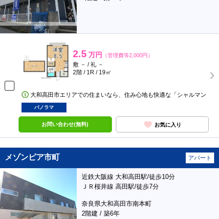
2.5
万円
（管理費等2,000円）
敷 － / 礼 －
2階 / 1R / 19㎡
大和高田市エリアでの住まいなら、住み心地も快適な「シャルマン
パノラマ
お問い合わせ(無料)
お気に入り
メゾンピア市町
アパート
近鉄大阪線 大和高田駅/徒歩10分
ＪＲ桜井線 高田駅/徒歩7分
奈良県大和高田市南本町
2階建 / 築6年