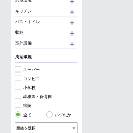
部屋環境
開く
キッチン
開く
バス・トイレ
開く
収納
開く
室外設備
開く
周辺環境
スーパー
コンビニ
小学校
幼稚園・保育園
病院
全て
いずれか