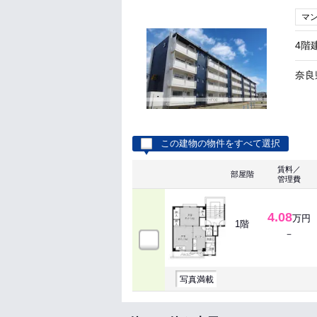
マ
4階
奈良
この建物の物件をすべて選択
賃料／
部屋階
管理費
4.08
万円
1階
－
写真満載