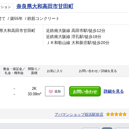
奈良県大和高田市甘田町
ンション
建て
/
築55年
/
鉄筋コンクリート
県大和高田市甘田町
近鉄南大阪線 高田市駅/徒歩12分
近鉄南大阪線 浮孔駅/徒歩18分
ＪＲ和歌山線 大和新庄駅/徒歩20分
敷金・保証金／
間取り／
お気に入り
お問い合わせ／詳細を見る
礼金・権利金
面積
－
2K
詳細を見る
お問い合わせ
追加
－
33.09m²
アパマンショップ姪浜駅前店