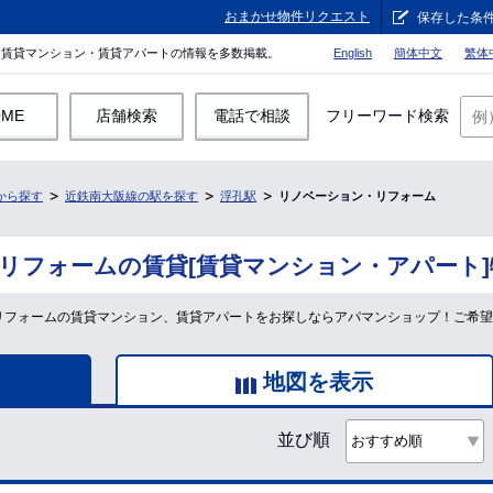
おまかせ物件リクエスト
保存した条
。賃貸マンション・賃貸アパートの情報を多数掲載。
English
簡体中文
繁体
OME
店舗検索
電話で相談
フリーワード検索
から探す
近鉄南大阪線の駅を探す
浮孔駅
リノベーション・リフォーム
リフォームの賃貸[賃貸マンション・アパート
＆リフォームの賃貸マンション、賃貸アパートをお探しならアパマンショップ！ご希
地図を表示
並び順