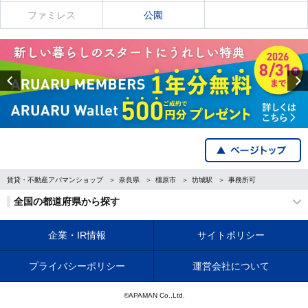
ファミレス
公園
Previous
賃貸・不動産アパマンショップ
奈良県
橿原市
坊城駅
事務所可
全国の都道府県から探す
企業・IR情報
サイトポリシー
プライバシーポリシー
運営会社について
©APAMAN Co.,Ltd.