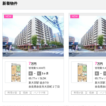
新着物件
NEW
NEW
7
7
万円
万円
管理費:5,000円
管理費:5,
－
1ヶ月
－
敷
礼
敷
65.77㎡
3LDK
65.77㎡
新大宮駅 徒歩7分
新大宮駅
奈良県奈良市大宮町２丁目
奈良県奈
料理が楽
収納
パノラマ有
料理が楽
収納
パノ