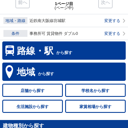
前へ
次へ
1ページ目
(ページ中)
地域・路線
近鉄南大阪線坊城駅
変更する
条件
事務所可 賃貸物件 ダブル0
変更する
路線・駅
から探す
地域
から探す
店舗
から探す
学校名
から探す
生活施設
から探す
家賃相場
から探す
建物種別から探す