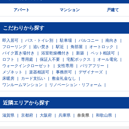
アパート
マンション
戸建て
こだわりから探す
即入居可
バス・トイレ別
駐車場
バルコニー
南向き
フローリング
追い焚き
駅近
角部屋
オートロック
バイク置き場付き
浴室乾燥機付き
新築
ペット相談可
ロフト
専用庭
保証人不要
宅配ボックス
オール電化
ウォークインクローゼット
女性専用
バリアフリー
メゾネット
楽器相談可
事務所可
デザイナーズ
床暖房
カード支払い
敷金礼金なし
ワンルームマンション
リノベーション・リフォーム
近隣エリアから探す
滋賀県
京都府
大阪府
兵庫県
奈良県
和歌山県