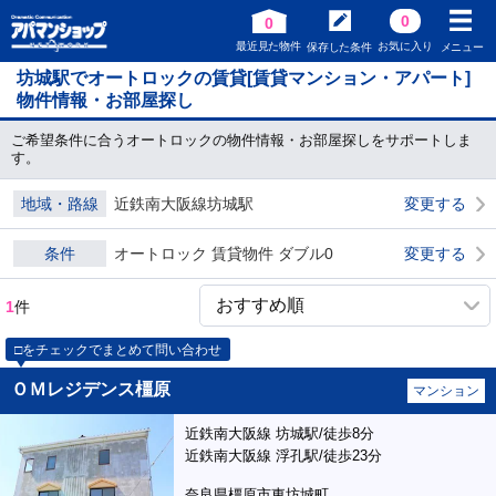
0
0
最近見た物件
お気に入り
保存した条件
メニュー
坊城駅でオートロックの賃貸[賃貸マンション・アパート]
物件情報・お部屋探し
ご希望条件に合うオートロックの物件情報・お部屋探しをサポートしま
す。
地域・路線
近鉄南大阪線坊城駅
変更する
条件
オートロック 賃貸物件 ダブル0
変更する
1
件
□をチェックでまとめて問い合わせ
ＯＭレジデンス橿原
マンション
近鉄南大阪線 坊城駅/徒歩8分
近鉄南大阪線 浮孔駅/徒歩23分
奈良県橿原市東坊城町