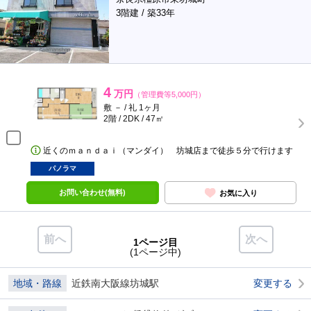
3階建 / 築33年
4
万円
（管理費等5,000円）
敷 － / 礼 1ヶ月
2階 / 2DK / 47㎡
近くのｍａｎｄａｉ（マンダイ） 坊城店まで徒歩５分で行けます
パノラマ
お問い合わせ(無料)
お気に入り
前へ
次へ
1ページ目
(1ページ中)
地域・路線
近鉄南大阪線坊城駅
変更する