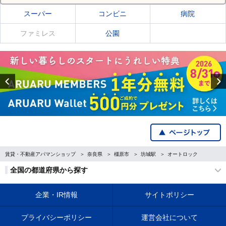
スーパー
コンビニ
病院
ファミレス
公園
Previous
賃貸・不動産アパマンショップ
奈良県
橿原市
坊城駅
オートロック
全国の都道府県から探す
企業・IR情報
サイトポリシー
プライバシーポリシー
運営会社について