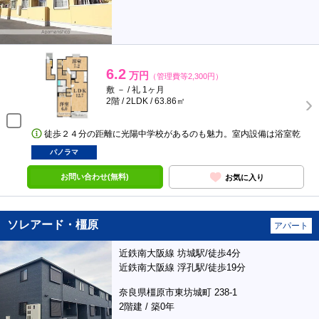
6.2
万円
（管理費等2,300円）
敷 － / 礼 1ヶ月
2階 / 2LDK / 63.86㎡
徒歩２４分の距離に光陽中学校があるのも魅力。室内設備は浴室乾
パノラマ
お問い合わせ(無料)
お気に入り
ソレアード・橿原
アパート
近鉄南大阪線 坊城駅/徒歩4分
近鉄南大阪線 浮孔駅/徒歩19分
奈良県橿原市東坊城町 238-1
2階建 / 築0年