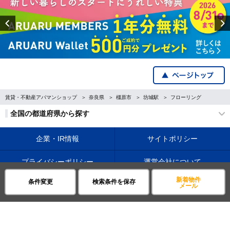
Previous
賃貸・不動産アパマンショップ
奈良県
橿原市
坊城駅
フローリング
全国の都道府県から探す
企業・IR情報
サイトポリシー
プライバシーポリシー
運営会社について
新着物件
条件変更
検索条件を保存
©APAMAN Co.,Ltd.
メール