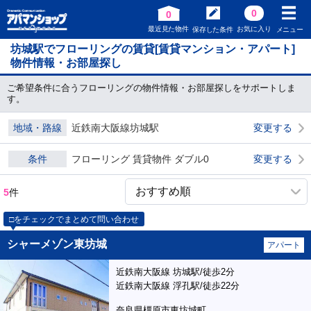
0
0
最近見た物件
お気に入り
保存した条件
メニュー
坊城駅でフローリングの賃貸[賃貸マンション・アパート]
物件情報・お部屋探し
ご希望条件に合うフローリングの物件情報・お部屋探しをサポートしま
す。
地域・路線
近鉄南大阪線坊城駅
変更する
条件
フローリング 賃貸物件 ダブル0
変更する
5
件
□をチェックでまとめて問い合わせ
シャーメゾン東坊城
アパート
近鉄南大阪線 坊城駅/徒歩2分
近鉄南大阪線 浮孔駅/徒歩22分
奈良県橿原市東坊城町