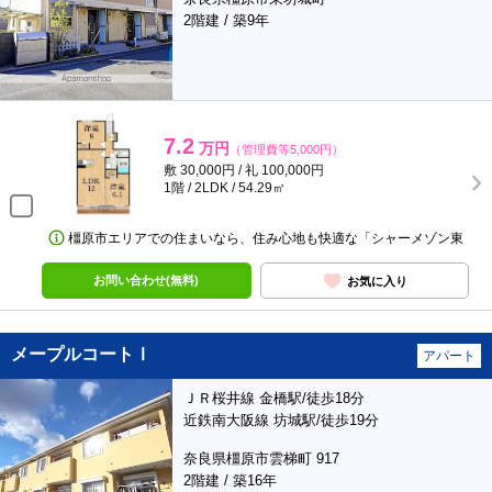
2階建 / 築9年
7.2
万円
（管理費等5,000円）
敷 30,000円 / 礼 100,000円
1階 / 2LDK / 54.29㎡
橿原市エリアでの住まいなら、住み心地も快適な「シャーメゾン東
お問い合わせ(無料)
お気に入り
メープルコートⅠ
アパート
ＪＲ桜井線 金橋駅/徒歩18分
近鉄南大阪線 坊城駅/徒歩19分
奈良県橿原市雲梯町 917
2階建 / 築16年