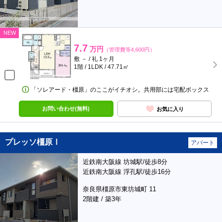
NEW
7.7
万円
（管理費等4,600円）
敷 － / 礼 1ヶ月
1階 / 1LDK / 47.71㎡
「ソレアード・橿原」のここがイチオシ。共用部には宅配ボックス
お問い合わせ(無料)
お気に入り
プレッソ橿原Ⅰ
アパート
近鉄南大阪線 坊城駅/徒歩8分
近鉄南大阪線 浮孔駅/徒歩16分
奈良県橿原市東坊城町 11
2階建 / 築3年