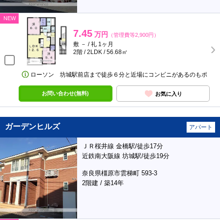
NEW
7.45
万円
（管理費等2,900円）
敷 － / 礼 1ヶ月
2階 / 2LDK / 56.68㎡
ローソン 坊城駅前店まで徒歩６分と近場にコンビニがあるのもポ
お問い合わせ(無料)
お気に入り
ガーデンヒルズ
アパート
ＪＲ桜井線 金橋駅/徒歩17分
近鉄南大阪線 坊城駅/徒歩19分
奈良県橿原市雲梯町 593-3
2階建 / 築14年