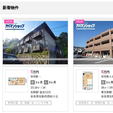
新着物件
NEW
NEW
5
6
万円
万円
管理費:－
管理費:3,
1ヶ月
2ヶ月
1ヶ
敷
礼
敷
23.18㎡
1K
36㎡
1R
生駒駅 徒歩12分
東生駒駅
奈良県生駒市西松ケ丘
奈良県生
料理が楽
収納
パノラマ有
女性安心
料理が楽