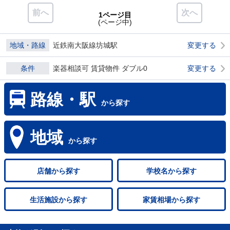
前へ
次へ
1ページ目
(ページ中)
地域・路線
近鉄南大阪線坊城駅
変更する
条件
楽器相談可 賃貸物件 ダブル0
変更する
路線・駅
から探す
地域
から探す
店舗
から探す
学校名
から探す
生活施設
から探す
家賃相場
から探す