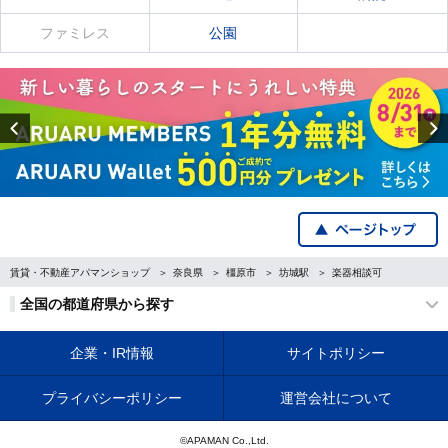
ファミレス
公園
Previous
賃貸・不動産アパマンショップ
奈良県
橿原市
坊城駅
楽器相談可
全国の都道府県から探す
企業・IR情報
サイトポリシー
プライバシーポリシー
運営会社について
©APAMAN Co.,Ltd.