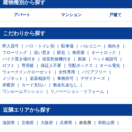
建物種別から探す
アパート
マンション
戸建て
こだわりから探す
即入居可
バス・トイレ別
駐車場
バルコニー
南向き
フローリング
追い焚き
駅近
角部屋
オートロック
バイク置き場付き
浴室乾燥機付き
新築
ペット相談可
ロフト
専用庭
保証人不要
宅配ボックス
オール電化
ウォークインクローゼット
女性専用
バリアフリー
メゾネット
楽器相談可
事務所可
デザイナーズ
床暖房
カード支払い
敷金礼金なし
ワンルームマンション
リノベーション・リフォーム
近隣エリアから探す
滋賀県
京都府
大阪府
兵庫県
奈良県
和歌山県