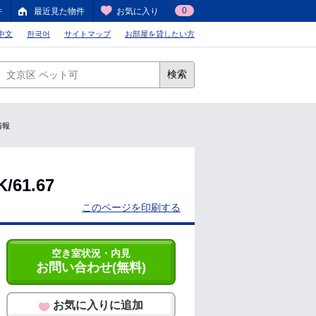
0
件
最近見た物件
お気に入り
中文
한국어
サイトマップ
お部屋を貸したい方
検索
情報
1.67
このページを印刷する
空き室状況・内見
お問い合わせ(無料)
お気に入りに追加