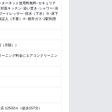
インターネット使用料無料･セキュリテ
対面キッチン･追い焚き･シャワー･浴
プードレッサー･排水（下水）※･床下
保証人（不要）※･都市ガス･2駅利用
円（月額））
リーニング料金にエアコンクリーニン
 12532ｍ（徒歩157分）