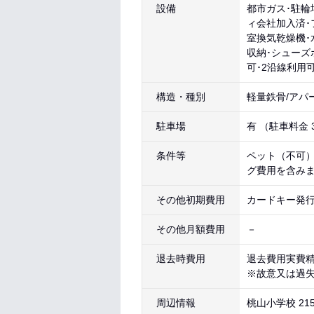
設備
都市ガス･駐輪
ィ会社加入済･
室換気乾燥機･
収納･シューズ
可･2沿線利用
構造・種別
軽量鉄骨/アパ
駐車場
有 （駐車料金
条件等
ペット（不可
グ費用を含みま
その他初期費用
カードキー発行料
その他月額費用
－
退去時費用
退去費用実費
※故意又は過
周辺情報
桃山小学校 21