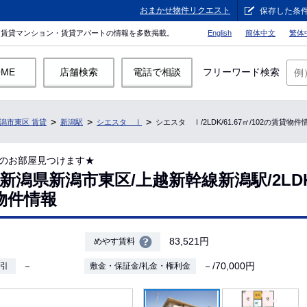
おまかせ物件リクエスト
保存した条
。賃貸マンション・賃貸アパートの情報を多数掲載。
English
簡体中文
繁体
OME
店舗検索
電話で相談
フリーワード検索
潟市東区 賃貸
新潟駅
シエスタ Ⅰ
シエスタ Ⅰ/2LDK/61.67㎡/102の賃貸物件
のお部屋見つけます★
潟県新潟市東区/上越新幹線新潟駅/2LDK/6
貸物件情報
83,521円
めやす賃料
－
－/70,000円
敷引
敷金・保証金/礼金・権利金