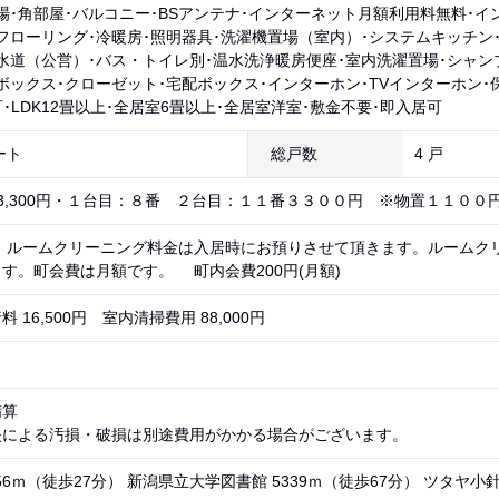
場･角部屋･バルコニー･BSアンテナ･インターネット月額利用料無料･
フローリング･冷暖房･照明器具･洗濯機置場（室内）･システムキッチン･
水道（公営）･バス・トイレ別･温水洗浄暖房便座･室内洗濯置場･シャン
ボックス･クローゼット･宅配ボックス･インターホン･TVインターホン･
可･LDK12畳以上･全居室6畳以上･全居室洋室･敷金不要･即入居可
ート
総戸数
4 戸
 3,300円・１台目：８番 ２台目：１１番３３００円 ※物置１１００
） ルームクリーニング料金は入居時にお預りさせて頂きます。ルームク
す。町会費は月額です。 町内会費200円(月額)
 16,500円 室内清掃費用 88,000円
精算
失による汚損・破損は別途費用がかかる場合がございます。
56ｍ（徒歩27分） 新潟県立大学図書館 5339ｍ（徒歩67分） ツタヤ小針店