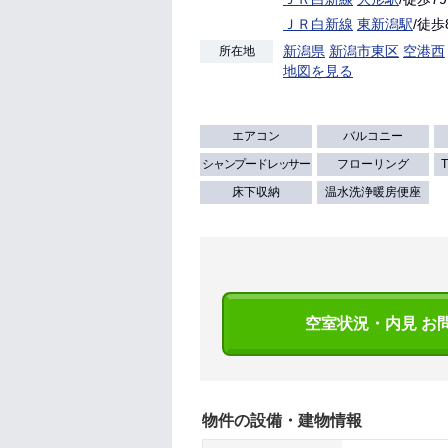
ＪＲ白新線
東新潟駅
/徒歩
新潟県
新潟市東区
空港西
所在地
地図を見る
エアコン
バルコニー
シャンプードレッサー
フローリング
床下収納
温水洗浄暖房便座
空室状況・内見 お
物件の設備・建物情報