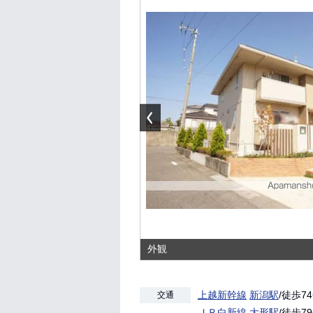
外観
上越新幹線
新潟駅
/徒歩7
交通
ＪＲ白新線
大形駅
/徒歩7