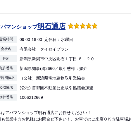
明石通店
アパマンショップ
営業時間
09:00-18:00 定休日：水曜日
会社名
有限会社 タイセイプラン
住所
新潟県新潟市中央区明石１丁目 ６－２０
免許番号
新潟県知事(8)3660／取引態様：媒介
所属団体名
（公社）新潟県宅地建物取引業協会
公取協名
(公社) 首都圏不動産公正取引協議会加盟
物件番号
1006212669
区はアパマンショップ明石通店にお任せください！
日も営業中☆お気軽にお問合せ下さい！、お車でのご来店ＯＫ☆駐車場