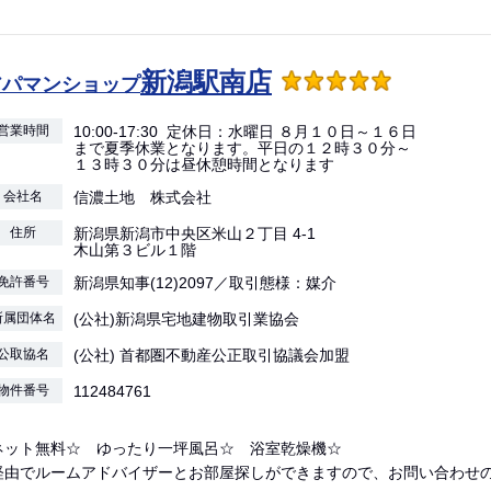
新潟駅南店
アパマンショップ
営業時間
10:00-17:30 定休日：水曜日 ８月１０日～１６日
まで夏季休業となります。平日の１２時３０分～
１３時３０分は昼休憩時間となります
会社名
信濃土地 株式会社
住所
新潟県新潟市中央区米山２丁目 4-1
木山第３ビル１階
免許番号
新潟県知事(12)2097／取引態様：媒介
所属団体名
(公社)新潟県宅地建物取引業協会
公取協名
(公社) 首都圏不動産公正取引協議会加盟
物件番号
112484761
ネット無料☆ ゆったり一坪風呂☆ 浴室乾燥機☆
経由でルームアドバイザーとお部屋探しができますので、お問い合わせ