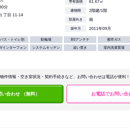
61.67㎡
専有面積
80分
2階建/1階
建物階
１丁目 11-14
南
部屋向き
2011年09月
築年月
バス・トイレ別
駐輪場
BSアンテナ
都市ガス
TVインターフォン
システムキッチン
追い焚き
室内洗濯置場
物件情報・空き室状況・契約手続きなど、お問い合わせは電話が便利！
問い合わせ （無料）
お電話でお問い合