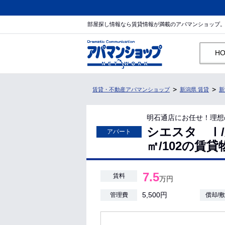
部屋探し情報なら賃貸情報が満載のアパマンショップ
H
賃貸・不動産アパマンショップ
新潟県 賃貸
新
明石通店にお任せ！理想
シエスタ Ⅰ/新
アパート
㎡/102の賃
7.5
賃料
万円
5,500円
管理費
償却/