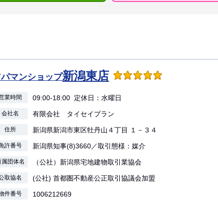
新潟東店
アパマンショップ
営業時間
09:00-18:00 定休日：水曜日
会社名
有限会社 タイセイプラン
住所
新潟県新潟市東区牡丹山４丁目 １－３４
免許番号
新潟県知事(8)3660／取引態様：媒介
所属団体名
（公社）新潟県宅地建物取引業協会
公取協名
(公社) 首都圏不動産公正取引協議会加盟
物件番号
1006212669