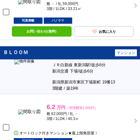
敷 － / 礼 59,000円
3階 / 1LDK / 33.21㎡
写真満載
パノラマ
お問い合わせ(無料)
お気に入り
ＢＬＯＯＭ
マンション
ＪＲ白新線 東新潟駅/徒歩6分
新潟交通 下場/徒歩6分
新潟県新潟市東区下場新町 19番13
3階建 / 築19年
6.2
万円
（管理費等2,500円）
敷 62,000円 / 礼 －
3階 / 1LDK / 40.3㎡
オートロック付きマンション★最上階角部屋！