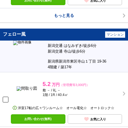
お問い合わせ(無料)
お気に入り
もっと見る
フェロー風
マンション
新潟交通 はなみずき/徒歩6分
新潟交通 寺山/徒歩6分
新潟県新潟市東区寺山１丁目 19-36
4階建 / 築17年
5.2
万円
（管理費等3,000円）
敷 － / 礼 －
1階 / 1R / 40.4㎡
洋室17帖の広々ワンルーム☆ オール電化☆ オートロック☆
お問い合わせ(無料)
お気に入り