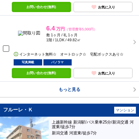
お問い合わせ(無料)
お気に入り
6.4
万円
（管理費等5,000円）
敷 1ヶ月 / 礼 1ヶ月
1階 / 1LDK / 49.82㎡
インターネット無料☆ オートロック☆ 宅配ボックスあり☆
写真満載
パノラマ
お問い合わせ(無料)
お気に入り
もっと見る
フルーレ・Ｋ
マンション
上越新幹線 新潟駅/バス乗車25分/新潟交通 河
渡東/徒歩7分
新潟交通 河渡東/徒歩7分