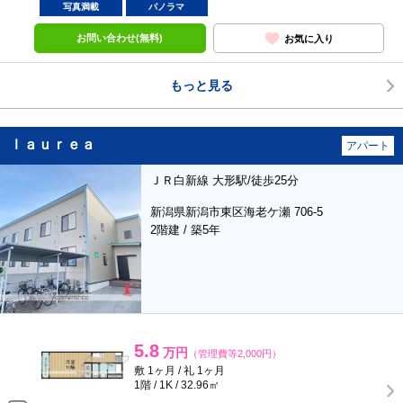
写真満載
パノラマ
お問い合わせ(無料)
お気に入り
もっと見る
ｌａｕｒｅａ
アパート
ＪＲ白新線 大形駅/徒歩25分
新潟県新潟市東区海老ケ瀬 706-5
2階建 / 築5年
5.8
万円
（管理費等2,000円）
敷 1ヶ月 / 礼 1ヶ月
1階 / 1K / 32.96㎡