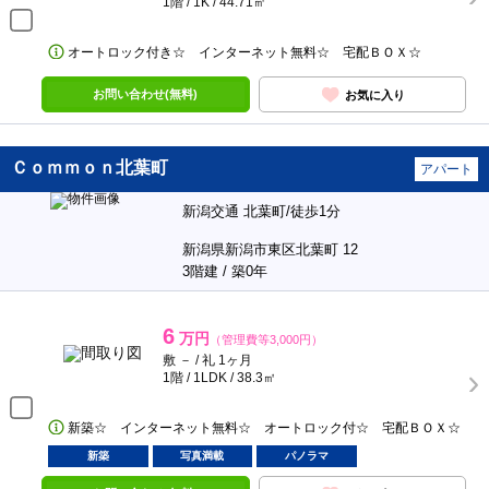
1階 / 1K / 44.71㎡
オートロック付き☆ インターネット無料☆ 宅配ＢＯＸ☆
お問い合わせ(無料)
お気に入り
Ｃｏｍｍｏｎ北葉町
アパート
新潟交通 北葉町/徒歩1分
新潟県新潟市東区北葉町 12
3階建 / 築0年
6
万円
（管理費等3,000円）
敷 － / 礼 1ヶ月
1階 / 1LDK / 38.3㎡
新築☆ インターネット無料☆ オートロック付☆ 宅配ＢＯＸ☆
新築
写真満載
パノラマ