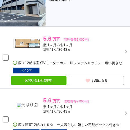
5.6
万円
（管理費等2,000円）
敷 1ヶ月 / 礼 1ヶ月
1階 / 1K / 36.43㎡
広々12帖洋室♪TVモニターホン・IHシステムキッチン・追い焚きな
パノラマ
お問い合わせ(無料)
お気に入り
5.6
万円
（管理費等2,000円）
敷 1ヶ月 / 礼 1ヶ月
1階 / 1K / 36.43㎡
広々洋室12帖の１Ｋ☆ 一人暮らしに嬉しい宅配ボックス付き☆