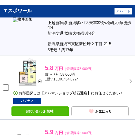
エスポワール
アパート
上越新幹線 新潟駅/バス乗車32分/松崎大橋/徒歩
4分
新潟交通 松崎大橋/徒歩4分
新潟県新潟市東区新松崎２丁目 21-5
3階建 / 築17年
5.8
万円
（管理費等5,000円）
敷 － / 礼 58,000円
1階 / 1LDK / 34.87㎡
お部屋探しは【アパマンショップ明石通店】にお任せください！
パノラマ
お問い合わせ(無料)
お気に入り
5.9
万円
（管理費等5,000円）