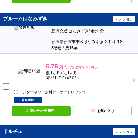
ブルームはなみずき
マンション
新潟交通 はなみずき/徒歩1分
新潟県新潟市東区はなみずき２丁目 9-8
3階建 / 築16年
5.75
万円
（管理費等3,000円）
敷 1ヶ月 / 礼 1ヶ月
3階 / 1LDK / 43.02㎡
インターネット無料☆ オートロック☆
写真満載
お問い合わせ(無料)
お気に入り
ドルチェ
マンション