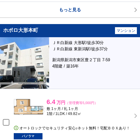
もっと見る
ホポロ大形本町
マンション
ＪＲ白新線 大形駅/徒歩30分
ＪＲ白新線 東新潟駅/徒歩37分
新潟県新潟市東区豊２丁目 7-59
4階建 / 築16年
6.4
万円
（管理費等5,000円）
敷 1ヶ月 / 礼 1ヶ月
1階 / 1LDK / 49.82㎡
オートロックでセキュリティ安心♪ネット無料！宅配ＢＯＸあり！
パノラマ