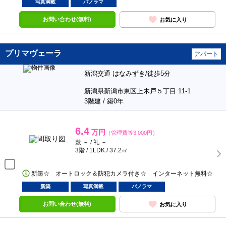
写真満載
パノラマ
お問い合わせ(無料)
お気に入り
プリマヴェーラ
アパート
新潟交通 はなみずき/徒歩5分
新潟県新潟市東区上木戸５丁目 11-1
3階建 / 築0年
6.4
万円
（管理費等3,000円）
敷 － / 礼 －
3階 / 1LDK / 37.2㎡
新築☆ オートロック＆防犯カメラ付き☆ インターネット無料☆
新築
写真満載
パノラマ
お問い合わせ(無料)
お気に入り