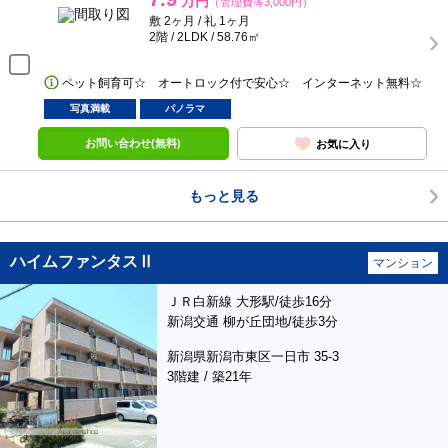
万円
（管理費等3,000円）
敷 2ヶ月 / 礼 1ヶ月
2階 / 2LDK / 58.76㎡
ペット飼育可☆ オートロック付で安心☆ インターネット無料☆
写真満載
パノラマ
お問い合わせ(無料)
お気に入り
もっと見る
ハイムファンタスⅡ
マンション
ＪＲ白新線 大形駅/徒歩16分
新潟交通 柳が丘団地/徒歩3分
新潟県新潟市東区一日市 35-3
3階建 / 築21年