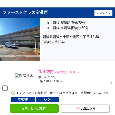
ファーストクラス空港西
マンション
ＪＲ白新線 新潟駅/徒歩72分
ＪＲ白新線 東新潟駅/徒歩80分
新潟県新潟市東区空港西１丁目 12-30
3階建 / 築19年
4.4
万円
（管理費等3,000円）
敷 1ヶ月 / 礼 －
1階 / 1K / 27.81㎡
インターネット無料☆ オートロック付き☆ 宅配ボックスあり☆
写真満載
パノラマ
お問い合わせ(無料)
お気に入り