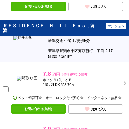
お問い合わせ(無料)
お気に入り
ＲＥＳＩＤＥＮＣＥ Ｈｉｌｌ Ｅａｓｔ河
マンション
渡
新潟交通 中道山/徒歩5分
新潟県新潟市東区河渡新町１丁目 2-17
5階建 / 築18年
7.8
万円
（管理費等3,000円）
敷 2ヶ月 / 礼 1ヶ月
1階 / 2LDK / 58.76㎡
ペット飼育可☆ オートロック付で安心☆ インターネット無料☆
お問い合わせ(無料)
お気に入り
7.9