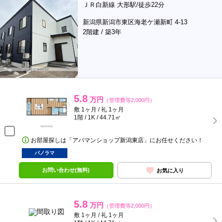
ＪＲ白新線 大形駅/徒歩22分
新潟県新潟市東区海老ケ瀬新町 4-13
2階建 / 築3年
5.8
万円
（管理費等2,000円）
敷 1ヶ月 / 礼 1ヶ月
1階 / 1K / 44.71㎡
お部屋探しは「アパマンショップ新潟東店」にお任せください！
パノラマ
お問い合わせ(無料)
お気に入り
5.8
万円
（管理費等2,000円）
敷 1ヶ月 / 礼 1ヶ月