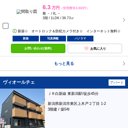
6.3
万円
（管理費等3,000円）
敷 － / 礼 －
3階 / 1LDK / 36.73㎡
新築☆ オートロック＆防犯カメラ付き☆ インターネット無料☆
新築
写真満載
パノラマ
お問い合わせ(無料)
お気に入り
もっと見る
ヴィオールチェ
アパート
ＪＲ白新線 東新潟駅/徒歩45分
新潟県新潟市東区上木戸２丁目 1-2
3階建 / 築5年