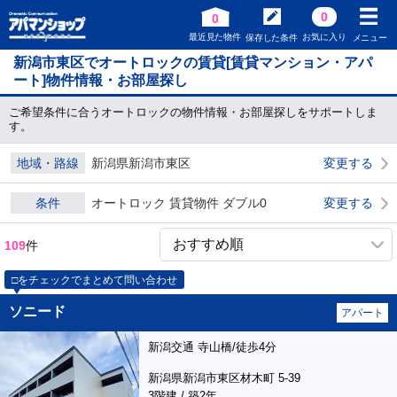
0
0
最近見た物件
お気に入り
保存した条件
メニュー
新潟市東区でオートロックの賃貸[賃貸マンション・アパ
ート]物件情報・お部屋探し
ご希望条件に合うオートロックの物件情報・お部屋探しをサポートしま
す。
地域・路線
新潟県新潟市東区
変更する
条件
オートロック 賃貸物件 ダブル0
変更する
109
件
□をチェックでまとめて問い合わせ
ソニード
アパート
新潟交通 寺山橋/徒歩4分
新潟県新潟市東区材木町 5-39
3階建 / 築2年