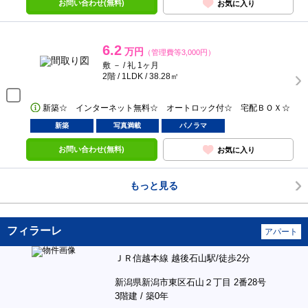
お問い合わせ(無料)
お気に入り
6.2
万円
（管理費等3,000円）
敷 － / 礼 1ヶ月
2階 / 1LDK / 38.28㎡
新築☆ インターネット無料☆ オートロック付☆ 宅配ＢＯＸ☆
新築
写真満載
パノラマ
お問い合わせ(無料)
お気に入り
もっと見る
フィラーレ
アパート
ＪＲ信越本線 越後石山駅/徒歩2分
新潟県新潟市東区石山２丁目 2番28号
3階建 / 築0年