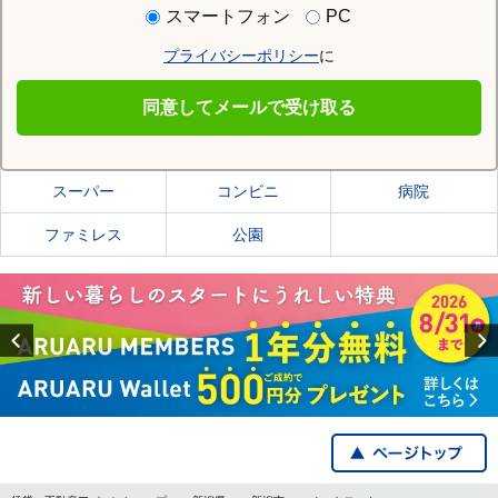
住む街研究所で新潟市東区の情報を見る
スマートフォン
PC
プライバシーポリシー
に
新潟市東区
同意してメールで受け取る
新潟市東区の施設一覧
スーパー
コンビニ
病院
ファミレス
公園
Previous