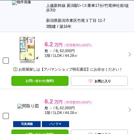
上越新幹線 新潟駅/バス乗車17分/竹尾神社前/徒
歩3分
新潟県新潟市東区竹尾３丁目 11-7
3階建 / 築16年
6.2
万円
（管理費等5,000円）
敷 － / 礼 62,000円
1階 / 1LDK / 44.28㎡
お部屋探しは【アパマンショップ明石通店】にお任せください！
お問い合わせ(無料)
お気に入り
6.2
万円
（管理費等5,000円）
敷 － / 礼 62,000円
1階 / 1LDK / 44.28㎡
写真満載
パノラマ