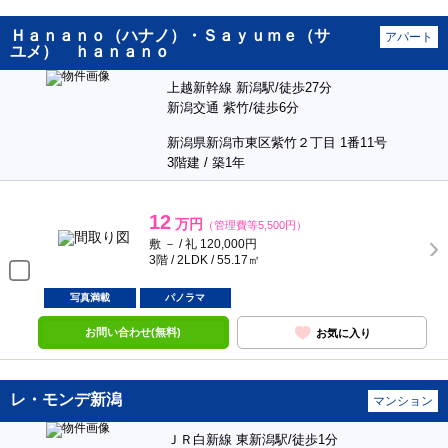
Ｈａｎａｎｏ（ハナノ）・Ｓａｙｕｍｅ（サ
アパート
ユメ） ｈａｎａｎｏ
上越新幹線 新潟駅/徒歩27分
新潟交通 紫竹/徒歩6分
新潟県新潟市東区紫竹２丁目 1番11号
3階建 / 築1年
12
万円
（管理費等5,500円）
敷 － / 礼 120,000円
3階 / 2LDK / 55.17㎡
写真満載
パノラマ
お問い合わせ(無料)
お気に入り
レ・モンデ新潟
マンション
ＪＲ白新線 東新潟駅/徒歩1分