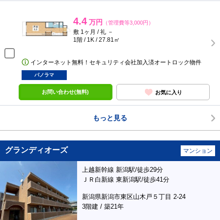
4.4
万円
（管理費等3,000円）
敷 1ヶ月 / 礼 －
1階 / 1K / 27.81㎡
インターネット無料！セキュリティ会社加入済オートロック物件
パノラマ
お問い合わせ(無料)
お気に入り
もっと見る
グランディオーズ
マンション
上越新幹線 新潟駅/徒歩29分
ＪＲ白新線 東新潟駅/徒歩41分
新潟県新潟市東区山木戸５丁目 2-24
3階建 / 築21年