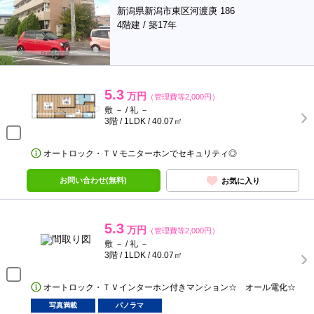
新潟県新潟市東区河渡庚 186
4階建 / 築17年
5.3
万円
（管理費等2,000円）
敷 － / 礼 －
3階 / 1LDK / 40.07㎡
オートロック・ＴＶモニターホンでセキュリティ◎
お問い合わせ(無料)
お気に入り
5.3
万円
（管理費等2,000円）
敷 － / 礼 －
3階 / 1LDK / 40.07㎡
オートロック・ＴＶインターホン付きマンション☆ オール電化☆
写真満載
パノラマ