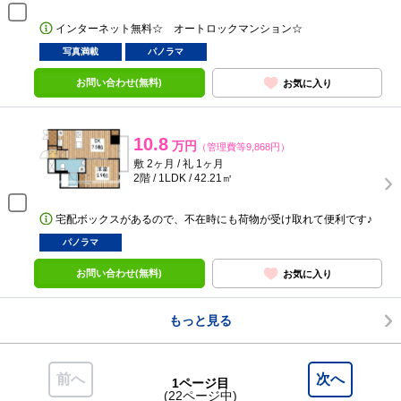
インターネット無料☆ オートロックマンション☆
写真満載
パノラマ
お問い合わせ(無料)
お気に入り
10.8
万円
（管理費等9,868円）
敷 2ヶ月 / 礼 1ヶ月
2階 / 1LDK / 42.21㎡
宅配ボックスがあるので、不在時にも荷物が受け取れて便利です♪
パノラマ
お問い合わせ(無料)
お気に入り
もっと見る
前へ
次へ
1ページ目
(22ページ中)