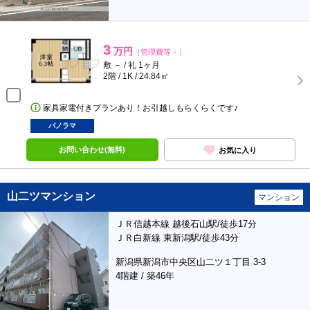
3
万円
（管理費等－）
敷 － / 礼 1ヶ月
2階 / 1K / 24.84㎡
家具家電付きプランあり！お引越しもらくらくです♪
パノラマ
お問い合わせ(無料)
お気に入り
山二ツマンション
マンション
ＪＲ信越本線 越後石山駅/徒歩17分
ＪＲ白新線 東新潟駅/徒歩43分
新潟県新潟市中央区山二ツ１丁目 3-3
4階建 / 築46年