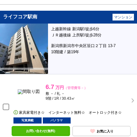
ライフコア駅南
マンション
上越新幹線 新潟駅/徒歩6分
ＪＲ越後線 上所駅/徒歩28分
新潟県新潟市中央区笹口２丁目 13-7
10階建 / 築19年
6.7
万円
（管理費等－）
敷 － / 礼 －
9階 / 1R / 30.43㎡
家具家電付き☆ インターネット無料☆ オートロック付き☆
写真満載
パノラマ
お問い合わせ(無料)
お気に入り