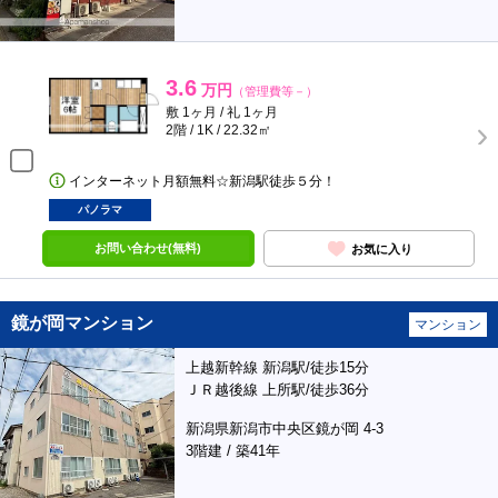
3.6
万円
（管理費等－）
敷 1ヶ月 / 礼 1ヶ月
2階 / 1K / 22.32㎡
インターネット月額無料☆新潟駅徒歩５分！
パノラマ
お問い合わせ(無料)
お気に入り
鏡が岡マンション
マンション
上越新幹線 新潟駅/徒歩15分
ＪＲ越後線 上所駅/徒歩36分
新潟県新潟市中央区鏡が岡 4-3
3階建 / 築41年