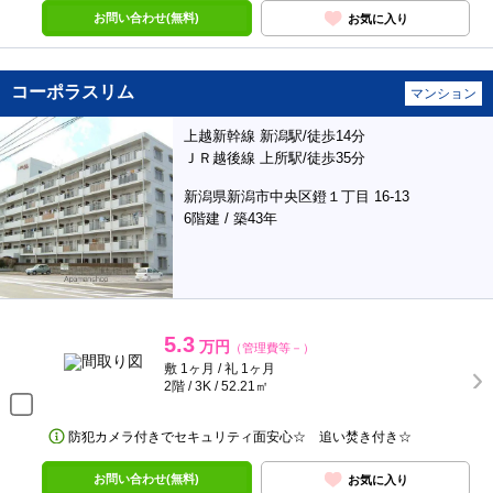
お問い合わせ(無料)
お気に入り
コーポラスリム
マンション
上越新幹線 新潟駅/徒歩14分
ＪＲ越後線 上所駅/徒歩35分
新潟県新潟市中央区鐙１丁目 16-13
6階建 / 築43年
5.3
万円
（管理費等－）
敷 1ヶ月 / 礼 1ヶ月
2階 / 3K / 52.21㎡
防犯カメラ付きでセキュリティ面安心☆ 追い焚き付き☆
お問い合わせ(無料)
お気に入り