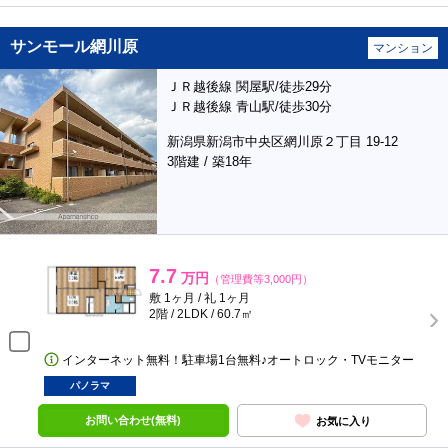
サンモール網川原
マンション
ＪＲ越後線 関屋駅/徒歩29分
ＪＲ越後線 青山駅/徒歩30分
新潟県新潟市中央区網川原２丁目 19-12
3階建 / 築18年
7.7
万円
（管理費等3,000円）
敷 1ヶ月 / 礼 1ヶ月
2階 / 2LDK / 60.7㎡
インターネット無料！駐車場1台無料♪オートロック・TVモニター
パノラマ
お問い合わせ(無料)
お気に入り