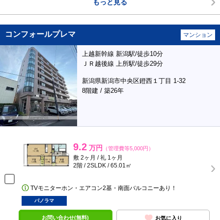
もっと見る
コンフォールプレマ
マンション
上越新幹線 新潟駅/徒歩10分
ＪＲ越後線 上所駅/徒歩29分
新潟県新潟市中央区鐙西１丁目 1-32
8階建 / 築26年
9.2
万円
（管理費等5,000円）
敷 2ヶ月 / 礼 1ヶ月
2階 / 2SLDK / 65.01㎡
TVモニターホン・エアコン2基・南面バルコニーあり！
パノラマ
お問い合わせ(無料)
お気に入り