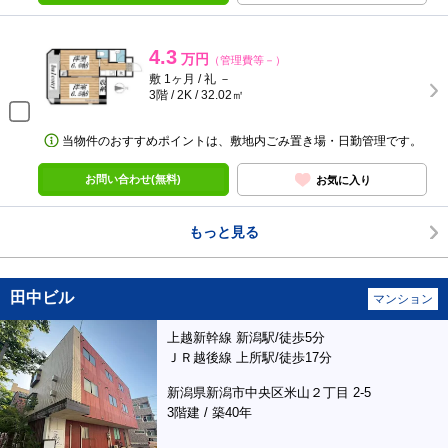
4.3
万円
（管理費等－）
敷 1ヶ月 / 礼 －
3階 / 2K / 32.02㎡
当物件のおすすめポイントは、敷地内ごみ置き場・日勤管理です。
お問い合わせ(無料)
お気に入り
もっと見る
田中ビル
マンション
上越新幹線 新潟駅/徒歩5分
ＪＲ越後線 上所駅/徒歩17分
新潟県新潟市中央区米山２丁目 2-5
3階建 / 築40年