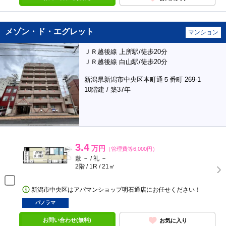
メゾン・ド・エグレット
マンション
ＪＲ越後線 上所駅/徒歩20分
ＪＲ越後線 白山駅/徒歩20分
新潟県新潟市中央区本町通５番町 269-1
10階建 / 築37年
3.4
万円
（管理費等6,000円）
敷 － / 礼 －
2階 / 1R / 21㎡
新潟市中央区はアパマンショップ明石通店にお任せください！
パノラマ
お問い合わせ(無料)
お気に入り