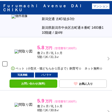
Ｆｕｒｕｍａｃｈｉ Ａｖｅｎｕｅ ＤＡＩ
マンション
ＣＨＩＫＵ
新潟交通 古町/徒歩3分
新潟県新潟市中央区古町通８番町 1493番1
10階建 / 築4年
5.8
万円
（管理費等7,000円）
敷 2ヶ月 / 礼 1ヶ月
5階 / 1K / 31.3㎡
ペット（小型犬・猫どちらか１匹まで）飼育可☆ ネット無料☆
写真満載
パノラマ
お問い合わせ(無料)
お気に入り
5.9
万円
（管理費等7,000円）
敷 2ヶ月 / 礼 1ヶ月
8階 / 1K / 30.8㎡