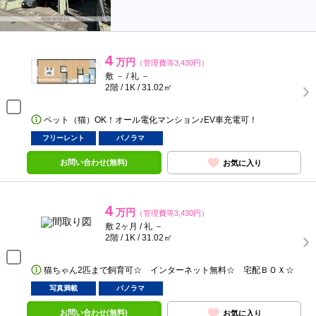
4
万円
（管理費等3,430円）
敷 － / 礼 －
2階 / 1K / 31.02㎡
ペット（猫）OK！オール電化マンション♪EV車充電可！
フリーレント
パノラマ
お問い合わせ(無料)
お気に入り
4
万円
（管理費等3,430円）
敷 2ヶ月 / 礼 －
2階 / 1K / 31.02㎡
猫ちゃん2匹まで飼育可☆ インターネット無料☆ 宅配ＢＯＸ☆
写真満載
パノラマ
お問い合わせ(無料)
お気に入り