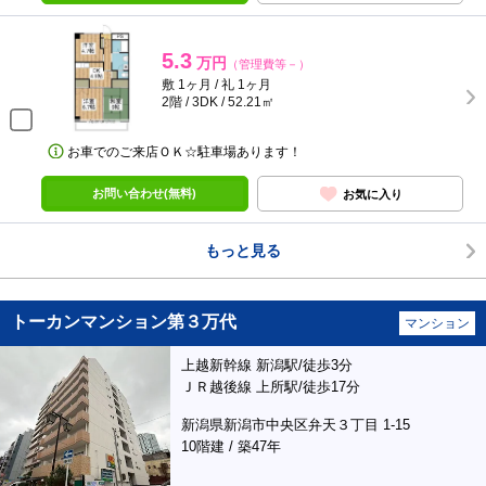
5.3
万円
（管理費等－）
敷 1ヶ月 / 礼 1ヶ月
2階 / 3DK / 52.21㎡
お車でのご来店ＯＫ☆駐車場あります！
お問い合わせ(無料)
お気に入り
もっと見る
トーカンマンション第３万代
マンション
上越新幹線 新潟駅/徒歩3分
ＪＲ越後線 上所駅/徒歩17分
新潟県新潟市中央区弁天３丁目 1-15
10階建 / 築47年