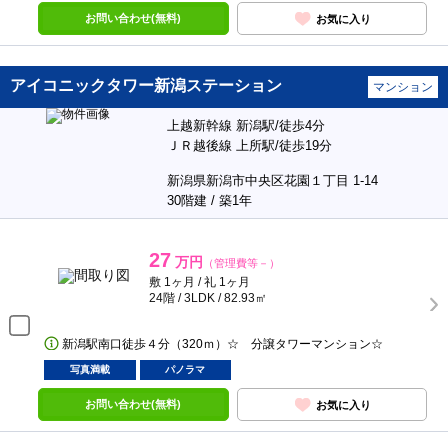
お問い合わせ(無料)
お気に入り
アイコニックタワー新潟ステーション
マンション
上越新幹線 新潟駅/徒歩4分
ＪＲ越後線 上所駅/徒歩19分
新潟県新潟市中央区花園１丁目 1-14
30階建 / 築1年
27
万円
（管理費等－）
敷 1ヶ月 / 礼 1ヶ月
24階 / 3LDK / 82.93㎡
新潟駅南口徒歩４分（320ｍ）☆ 分譲タワーマンション☆
写真満載
パノラマ
お問い合わせ(無料)
お気に入り