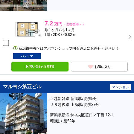
7.2
万円
（管理費等－）
敷 1ヶ月 / 礼 1ヶ月
7階 / 2DK / 40.82㎡
新潟市中央区はアパマンショップ明石通店にお任せください！
パノラマ
お問い合わせ(無料)
お気に入り
マルヨシ第五ビル
マンション
上越新幹線 新潟駅/徒歩5分
ＪＲ越後線 上所駅/徒歩27分
新潟県新潟市中央区笹口２丁目 12-1
8階建 / 築52年