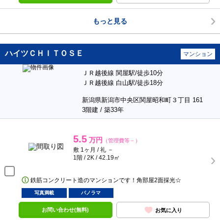
もっと見る
ハイツＣＨＩＴＯＳＥ
マンション
ＪＲ越後線 関屋駅/徒歩10分
ＪＲ越後線 白山駅/徒歩18分
新潟県新潟市中央区関屋昭和町３丁目 161
3階建 / 築33年
5.5
万円
（管理費等－）
敷 1ヶ月 / 礼 －
1階 / 2K / 42.19㎡
鉄筋コンクリート造のマンションです！角部屋2面採光☆
写真満載
パノラマ
お問い合わせ(無料)
お気に入り