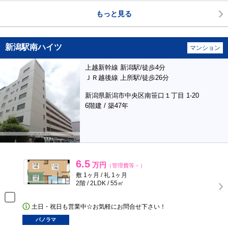
もっと見る
新潟駅南ハイツ
マンション
上越新幹線 新潟駅/徒歩4分
ＪＲ越後線 上所駅/徒歩26分
新潟県新潟市中央区南笹口１丁目 1-20
6階建 / 築47年
6.5
万円
（管理費等－）
敷 1ヶ月 / 礼 1ヶ月
2階 / 2LDK / 55㎡
土日・祝日も営業中☆お気軽にお問合せ下さい！
パノラマ