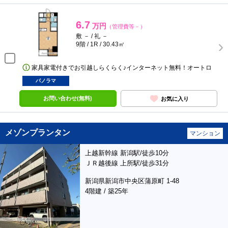
6.7
万円
（管理費等－）
敷 － / 礼 －
9階 / 1R / 30.43㎡
家具家電付きでお引越しらくらく♪インターネット無料！オートロ
パノラマ
お問い合わせ(無料)
お気に入り
メゾンプランタン
マンション
上越新幹線 新潟駅/徒歩10分
ＪＲ越後線 上所駅/徒歩31分
新潟県新潟市中央区蒲原町 1-48
4階建 / 築25年