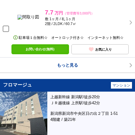
7.7
万円
（管理費等3,000円）
敷 1ヶ月 / 礼 1ヶ月
2階 / 2LDK / 60.7㎡
駐車場１台無料☆ オートロック付き☆ インターネット無料☆
お問い合わせ(無料)
お気に入り
もっと見る
フロマージュ
マンション
上越新幹線 新潟駅/徒歩20分
ＪＲ越後線 上所駅/徒歩42分
新潟県新潟市中央区日の出２丁目 1-51
4階建 / 築21年