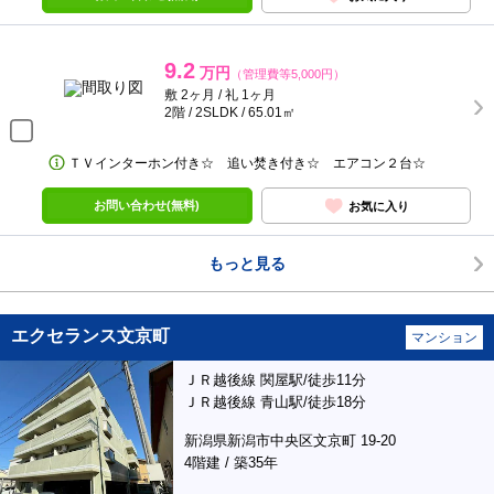
9.2
万円
（管理費等5,000円）
敷 2ヶ月 / 礼 1ヶ月
2階 / 2SLDK / 65.01㎡
ＴＶインターホン付き☆ 追い焚き付き☆ エアコン２台☆
お問い合わせ(無料)
お気に入り
もっと見る
エクセランス文京町
マンション
ＪＲ越後線 関屋駅/徒歩11分
ＪＲ越後線 青山駅/徒歩18分
新潟県新潟市中央区文京町 19-20
4階建 / 築35年