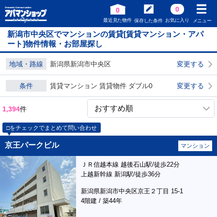
0
0
最近見た物件
お気に入り
保存した条件
メニュー
新潟市中央区でマンションの賃貸[賃貸マンション・アパ
ート]物件情報・お部屋探し
地域・路線
新潟県新潟市中央区
変更する
条件
賃貸マンション 賃貸物件 ダブル0
変更する
1,394
件
□をチェックでまとめて問い合わせ
京王パークビル
マンション
ＪＲ信越本線 越後石山駅/徒歩22分
上越新幹線 新潟駅/徒歩36分
新潟県新潟市中央区京王２丁目 15-1
4階建 / 築44年