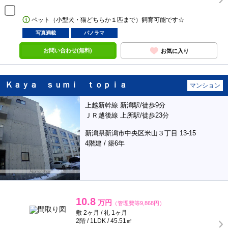
ペット（小型犬・猫どちらか１匹まで）飼育可能です☆
写真満載
パノラマ
お問い合わせ(無料)
お気に入り
Ｋａｙａ ｓｕｍｉ ｔｏｐｉａ
マンション
上越新幹線 新潟駅/徒歩9分
ＪＲ越後線 上所駅/徒歩23分
新潟県新潟市中央区米山３丁目 13-15
4階建 / 築6年
10.8
万円
（管理費等9,868円）
敷 2ヶ月 / 礼 1ヶ月
2階 / 1LDK / 45.51㎡