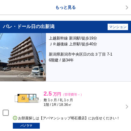
もっと見る
パレ・ドール日の出新潟
マンション
上越新幹線 新潟駅/徒歩19分
ＪＲ越後線 上所駅/徒歩40分
新潟県新潟市中央区日の出３丁目 7-1
6階建 / 築34年
2.5
万円
（管理費等－）
敷 1ヶ月 / 礼 1ヶ月
1階 / 1R / 18.36㎡
お部屋探しは【アパマンショップ明石通店】にお任せください！
パノラマ