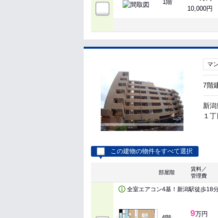
1階
10,000円
マ
7階
新潟
１丁目
この建物の物件をすべて選択
賃料／
部屋階
管理費
全室エアコン4基！新潟駅徒歩18
9
万円
4階