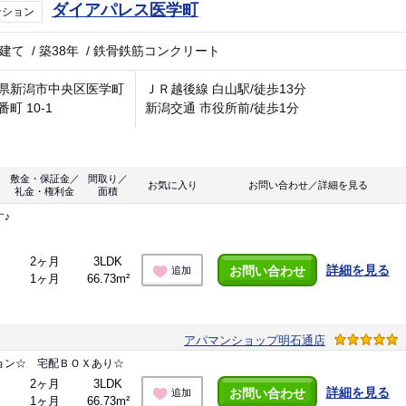
ダイアパレス医学町
ンション
階建て
/
築38年
/
鉄骨鉄筋コンクリート
県新潟市中央区医学町
ＪＲ越後線 白山駅/徒歩13分
町 10-1
新潟交通 市役所前/徒歩1分
敷金・保証金／
間取り／
お気に入り
お問い合わせ／詳細を見る
礼金・権利金
面積
♪
2ヶ月
3LDK
詳細を見る
お問い合わせ
追加
1ヶ月
66.73m²
アパマンショップ明石通店
ョン☆ 宅配ＢＯＸあり☆
2ヶ月
3LDK
詳細を見る
お問い合わせ
追加
1ヶ月
66.73m²