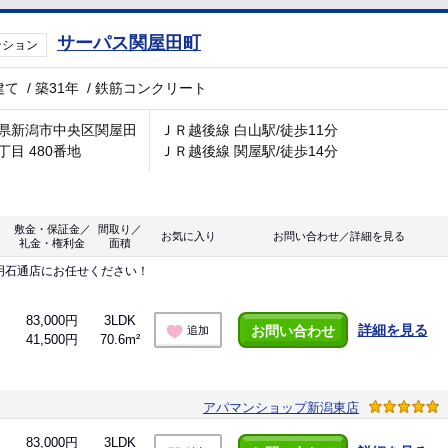
サーパス関屋田町
ンション
建て
/
築31年
/
鉄筋コンクリート
県新潟市中央区関屋田
ＪＲ越後線 白山駅/徒歩11分
丁目 480番地
ＪＲ越後線 関屋駅/徒歩14分
敷金・保証金／
間取り／
お気に入り
お問い合わせ／詳細を見る
礼金・権利金
面積
明石通店にお任せください！
83,000円
3LDK
詳細を見る
お問い合わせ
追加
41,500円
70.6m²
アパマンショップ新潟東店
83,000円
3LDK