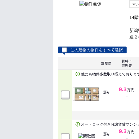
マ
14
新潟
通２番
この建物の物件をすべて選択
賃料／
部屋階
管理費
他にも物件多数取り揃えております
9.3
万円
3階
－
オートロック付き分譲賃貸マンシ
9.3
万円
3階
－