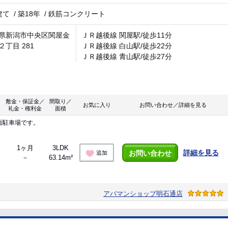
建て
/
築18年
/
鉄筋コンクリート
県新潟市中央区関屋金
ＪＲ越後線 関屋駅/徒歩11分
２丁目 281
ＪＲ越後線 白山駅/徒歩22分
ＪＲ越後線 青山駅/徒歩27分
敷金・保証金／
間取り／
お気に入り
お問い合わせ／詳細を見る
礼金・権利金
面積
面駐車場です。
1ヶ月
3LDK
詳細を見る
お問い合わせ
追加
－
63.14m²
アパマンショップ明石通店