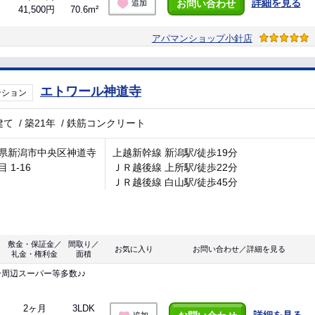
詳細を見る
お問い合わせ
追加
41,500円
70.6m²
アパマンショップ小針店
エトワール神道寺
ンション
建て
/
築21年
/
鉄筋コンクリート
県新潟市中央区神道寺
上越新幹線 新潟駅/徒歩19分
 1-16
ＪＲ越後線 上所駅/徒歩22分
ＪＲ越後線 白山駅/徒歩45分
敷金・保証金／
間取り／
お気に入り
お問い合わせ／詳細を見る
礼金・権利金
面積
分周辺スーパー等多数♪♪
2ヶ月
3LDK
詳細を見る