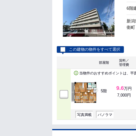
6階
新潟
衛町
この建物の物件をすべて選択
賃料／
部屋階
管理費
当物件のおすすめポイントは、平
9.6
万円
5階
7,000円
写真満載
パノラマ