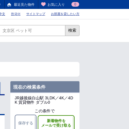
0
件
最近見た物件
お気に入り
中文
한국어
サイトマップ
お部屋を貸したい方
検索
現在の検索条件
JR越後線白山駅
3LDK／4K／4D
K 賃貸物件 ダブル0
この条件で
新着物件を
保存する
メールで受け取る