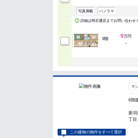
写真満載
パノラマ
詳細は明石通店までお問い合わせくださ
9
万円
9階
－
マ
6階
新潟
丁目 
この建物の物件をすべて選択