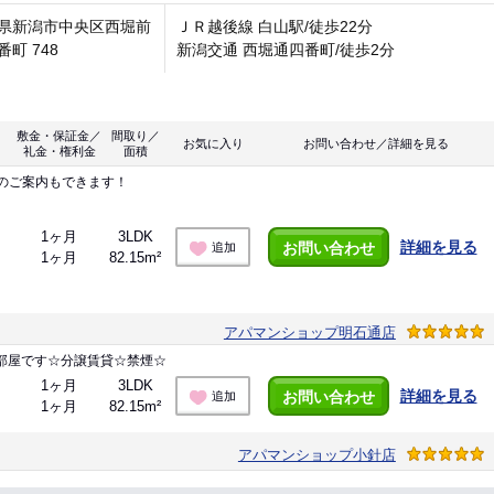
県新潟市中央区西堀前
ＪＲ越後線 白山駅/徒歩22分
番町 748
新潟交通 西堀通四番町/徒歩2分
敷金・保証金／
間取り／
お気に入り
お問い合わせ／詳細を見る
礼金・権利金
面積
のご案内もできます！
1ヶ月
3LDK
詳細を見る
お問い合わせ
追加
1ヶ月
82.15m²
アパマンショップ明石通店
部屋です☆分譲賃貸☆禁煙☆
1ヶ月
3LDK
詳細を見る
お問い合わせ
追加
1ヶ月
82.15m²
アパマンショップ小針店