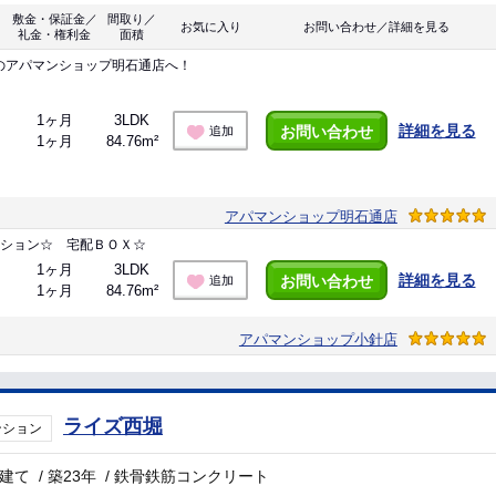
敷金・保証金／
間取り／
お気に入り
お問い合わせ／詳細を見る
礼金・権利金
面積
のアパマンショップ明石通店へ！
1ヶ月
3LDK
詳細を見る
お問い合わせ
追加
1ヶ月
84.76m²
アパマンショップ明石通店
ンション☆ 宅配ＢＯＸ☆
1ヶ月
3LDK
詳細を見る
お問い合わせ
追加
1ヶ月
84.76m²
アパマンショップ小針店
ライズ西堀
ンション
階建て
/
築23年
/
鉄骨鉄筋コンクリート