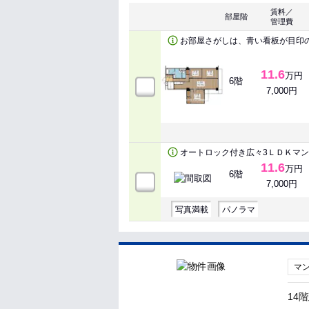
賃料／
部屋階
管理費
お部屋さがしは、青い看板が目印
11.6
万円
6階
7,000円
オートロック付き広々3ＬＤＫマ
11.6
万円
6階
7,000円
写真満載
パノラマ
マ
14