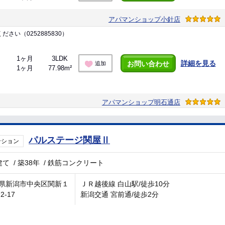
アパマンショップ小針店
い（0252885830）
1ヶ月
3LDK
詳細を見る
お問い合わせ
追加
1ヶ月
77.98m²
アパマンショップ明石通店
パルステージ関屋Ⅱ
ンション
建て
/
築38年
/
鉄筋コンクリート
県新潟市中央区関新１
ＪＲ越後線 白山駅/徒歩10分
2-17
新潟交通 宮前通/徒歩2分