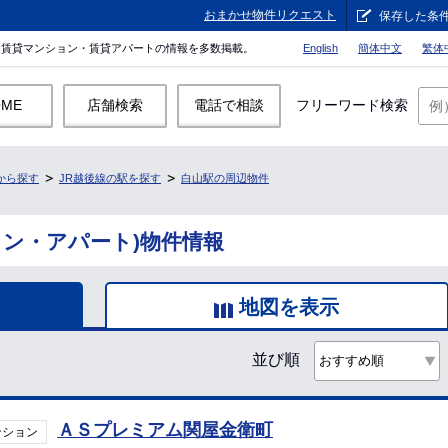
おまかせ物件リクエスト
保存した条
。賃貸マンション・賃貸アパートの情報を多数掲載。
English
簡体中文
繁体
OME
店舗検索
電話で相談
フリーワード検索
から探す
JR越後線の駅を探す
白山駅の周辺物件
ョン・アパート)物件情報
地図を表示
並び順
ＡＳプレミアム関屋金衛町
ンション