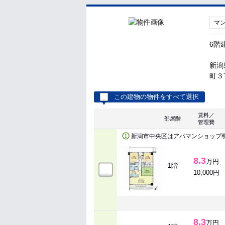
マ
6階
新潟
町３
この建物の物件をすべて選択
賃料／
部屋階
管理費
新潟市中央区はアパマンショップ
8.3
万円
1階
10,000円
8.3
万円