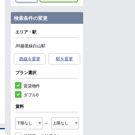
検索条件の変更
エリア・駅
JR越後線
白山駅
路線を変更
駅を変更
プラン選択
賃貸物件
ダブル0
賃料
～