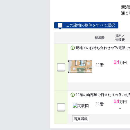
新潟
通５
この建物の物件をすべて選択
賃料／
部屋階
管理費
現地でのお待ち合わせやTV電話で
14
万円
11階
－
11階の角部屋で日当たりの良いお
14
万円
11階
－
写真満載