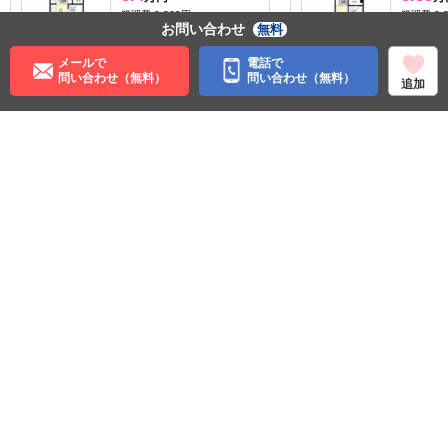
管理費:2,200円
管理費:2,
お問い合わせ
無料
－
－
－
敷
礼
敷
25.16㎡
1K
25㎡
1K
メールで
電話で
賀来駅 徒歩12分
賀来駅 徒
問い合わせ（無料）
問い合わせ（無料）
追加
大分県大分市賀来南１丁目
大分県大
女性安心
料理が楽
収納
女性安心
料理が楽
住む街研究所で街の情報を見る
大分県
大分市
ＪＲ日豊本線
鶴崎駅
©APAMAN Co.,Ltd.