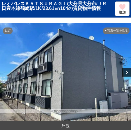
レオパレスＫＡＴＳＵＲＡＧＩ/大分県大分市/ＪＲ
日豊本線鶴崎駅/1K/23.61㎡/104の賃貸物件情報
追加
1/17
■ 写真一覧を見る
外観