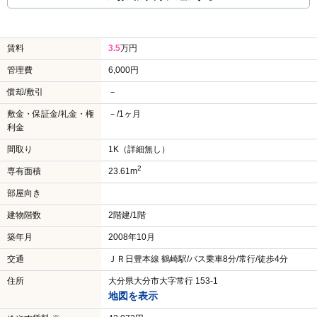
賃料
3.5
万円
管理費
6,000円
償却/敷引
－
敷金・保証金/礼金・権
－/1ヶ月
利金
間取り
1K（詳細無し）
2
専有面積
23.61m
部屋向き
建物階数
2階建/1階
築年月
2008年10月
交通
ＪＲ日豊本線 鶴崎駅/バス乗車8分/常行/徒歩4分
住所
大分県大分市大字常行 153-1
地図を表示