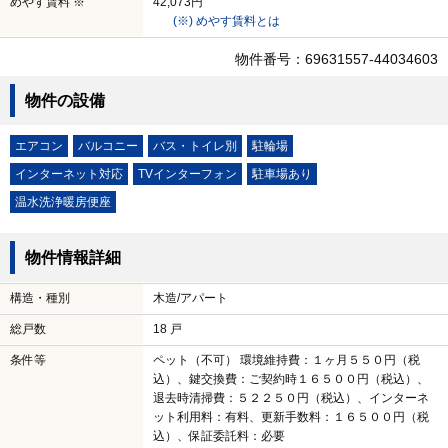
めやす賃料 ※
42,073円
(※) めやす賃料とは
物件番号：69631557-44034603
物件の設備
エアコン
バルコニー
バス・トイレ別
駐輪場
インターネット対応
TVインターフォン
駐車場あり
温水洗浄暖房便座
物件情報詳細
構造・種別
木造/アパート
総戸数
18 戸
条件等
ペット（不可） 環境維持費：１ヶ月５５０円（税
込）、鍵交換費：ご契約時１６５００円（税込）、
退去時清掃費：５２２５０円（税込）、インターネ
ット利用料：有料、更新手数料：１６５００円（税
込）、保証委託料：必要