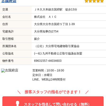
古国府店
交通
ＪＲ久大本線古国府駅 徒歩13分
会社名
株式会社 ＡＩＣ
住所
大分県大分市古国府５丁目 1-39
宅建免許
大分県知事(5)2754
取引態様
媒介
所属団体名
（公社）大分県宅地建物取引業協会
公取協名
(一社) 九州不動産公正取引協議会加盟
物件番号
69631557-44034603
営業時間：10:00～18:00
定休日：水曜日
LINE、WEBは24時間受付
＼ 接客スタッフの指名ができます！ ／
スタッフを指名して問い合わせる（無料）