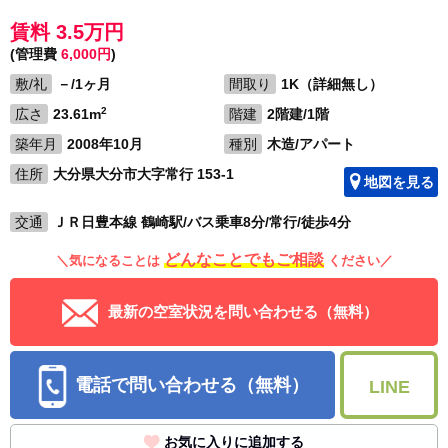
賃料 3.5万円
(管理費
6,000円
)
敷/礼
－/1ヶ月
間取り
1K（詳細無し）
2
広さ
23.61m
階建
2階建/1階
築年月
2008年10月
種別
木造/アパート
住所
大分県大分市大字常行 153-1
地図を見る
交通
ＪＲ日豊本線 鶴崎駅/バス乗車8分/常行/徒歩4分
どんなことでもご相談
＼気になることは
ください／
最新の空室状況を問い合わせる（無料）
電話で問い合わせる（無料）
LINE
お気に入りに追加する