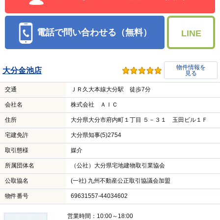
電話で問い合わせる（無料）
LINE
物件情報を
大分金池店
見る
交通
ＪＲ久大本線大分駅 徒歩7分
会社名
株式会社 ＡＩＣ
住所
大分県大分市府内町１丁目 ５－３１ 玉田ビル１Ｆ
宅建免許
大分県知事(5)2754
取引態様
媒介
所属団体名
（公社）大分県宅地建物取引業協会
公取協名
(一社) 九州不動産公正取引協議会加盟
物件番号
69631557-44034602
営業時間：10:00～18:00