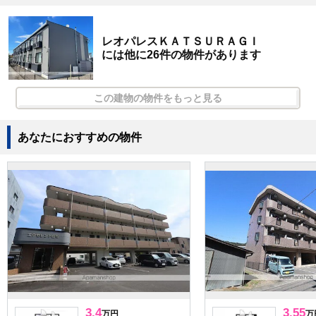
レオパレスＫＡＴＳＵＲＡＧＩ
には他に26件の物件があります
この建物の物件をもっと見る
あなたにおすすめの物件
3.4
3.55
万円
万