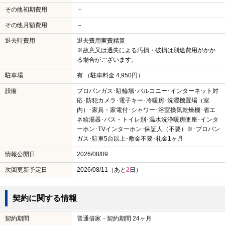
その他初期費用
－
その他月額費用
－
退去時費用
退去費用実費精算
※故意又は過失による汚損・破損は別途費用がかか
る場合がございます。
駐車場
有 （駐車料金 4,950円）
設備
プロパンガス･駐輪場･バルコニー･インターネット対
応･防犯カメラ･電子キー･冷暖房･洗濯機置場（室
内）･家具・家電付･シャワー･浴室換気乾燥機･省エ
ネ給湯器･バス・トイレ別･温水洗浄暖房便座･インタ
ーホン･TVインターホン･保証人（不要）※･プロパン
ガス･駐車5台以上･敷金不要･礼金1ヶ月
情報公開日
2026/08/09
次回更新予定日
2026/08/11（あと
2
日）
契約に関する情報
契約期間
普通借家・契約期間 24ヶ月