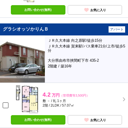
お問い合わせ(無料)
お気に入り
グラシオッソかりんＢ
アパート
ＪＲ久大本線 向之原駅/徒歩15分
ＪＲ久大本線 賀来駅/バス乗車21分/上市/徒歩5
分
大分県由布市挾間町下市 435-2
2階建 / 築16年
4.2
万円
（管理費等3,500円）
敷 － / 礼 1ヶ月
2階 / 2LDK / 57.07㎡
お問い合わせ(無料)
お気に入り