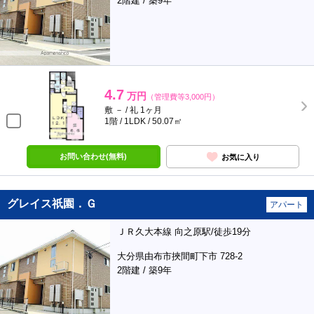
2階建 / 築9年
4.7
万円
（管理費等3,000円）
敷 － / 礼 1ヶ月
1階 / 1LDK / 50.07㎡
お問い合わせ(無料)
お気に入り
グレイス祇園．Ｇ
アパート
ＪＲ久大本線 向之原駅/徒歩19分
大分県由布市挾間町下市 728-2
2階建 / 築9年