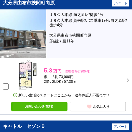
大分県由布市挾間町向原
アパート
ＪＲ久大本線 向之原駅/徒歩4分
ＪＲ久大本線 賀来駅/バス乗車17分/向之原駅/
徒歩4分
大分県由布市挾間町向原
2階建 / 築11年
5.3
万円
（管理費等2,900円）
敷 － / 礼 73,000円
2階 / 2LDK / 57.38㎡
新しい生活のスタートはここから！連帯保証人不要です！
お問い合わせ(無料)
お気に入り
キャトル セゾンＢ
アパート