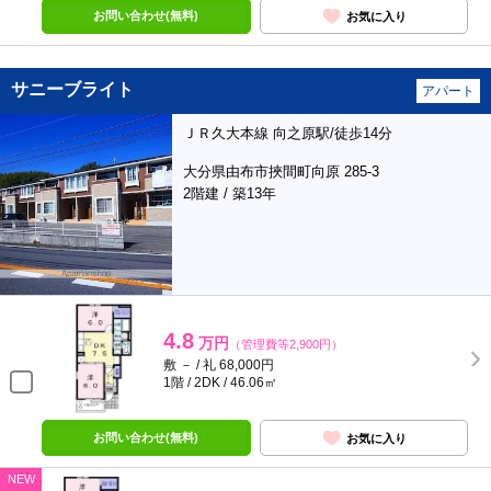
お問い合わせ(無料)
お気に入り
サニーブライト
アパート
ＪＲ久大本線 向之原駅/徒歩14分
大分県由布市挾間町向原 285-3
2階建 / 築13年
4.8
万円
（管理費等2,900円）
敷 － / 礼 68,000円
1階 / 2DK / 46.06㎡
お問い合わせ(無料)
お気に入り
NEW