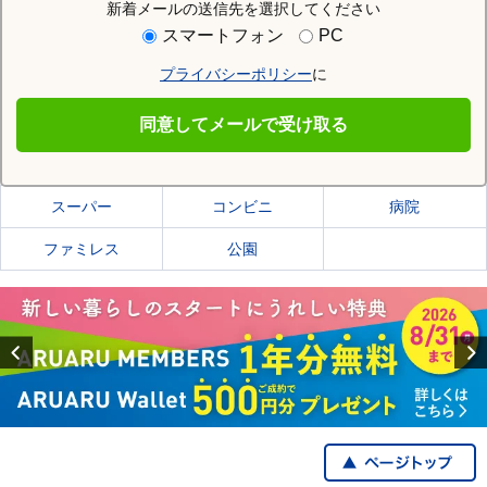
新着メールの送信先を選択してください
住む街研究所で由布市の情報を見る
スマートフォン
PC
プライバシーポリシー
に
由布市
同意してメールで受け取る
由布市の施設一覧
スーパー
コンビニ
病院
ファミレス
公園
Previous