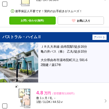
2階 / 1K / 30.96㎡
連帯保証人不要です！契約のお手続きがスムーズ！
お問い合わせ(無料)
お気に入り
パストラル・ハイムⅡ
アパート
ＪＲ久大本線 由布院駅/徒歩16分
亀の井バス（株） 乙丸/徒歩10分
大分県由布市湯布院町川上 591-6
2階建 / 築17年
4.8
万円
（管理費等3,000円）
敷 1ヶ月 / 礼 －
1階 / 1LDK / 44.52㎡