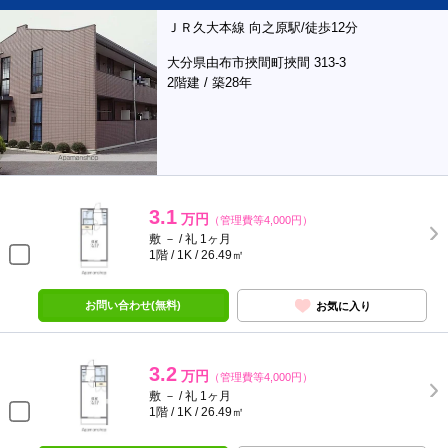
ＪＲ久大本線 向之原駅/徒歩12分
大分県由布市挾間町挾間 313-3
2階建 / 築28年
3.1
万円
（管理費等4,000円）
敷 － / 礼 1ヶ月
1階 / 1K / 26.49㎡
お問い合わせ(無料)
お気に入り
3.2
万円
（管理費等4,000円）
敷 － / 礼 1ヶ月
1階 / 1K / 26.49㎡