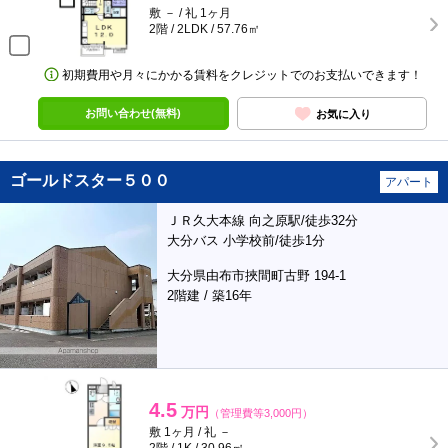
敷 － / 礼 1ヶ月
2階 / 2LDK / 57.76㎡
初期費用や月々にかかる賃料をクレジットでのお支払いできます！
お問い合わせ(無料)
お気に入り
ゴールドスター５００
アパート
ＪＲ久大本線 向之原駅/徒歩32分
大分バス 小学校前/徒歩1分
大分県由布市挾間町古野 194-1
2階建 / 築16年
4.5
万円
（管理費等3,000円）
敷 1ヶ月 / 礼 －