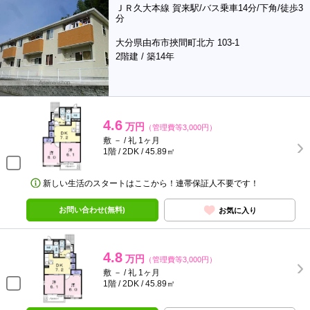
ＪＲ久大本線 賀来駅/バス乗車14分/下角/徒歩3
分
大分県由布市挾間町北方 103-1
2階建 / 築14年
4.6
万円
（管理費等3,000円）
敷 － / 礼 1ヶ月
1階 / 2DK / 45.89㎡
新しい生活のスタートはここから！連帯保証人不要です！
お問い合わせ(無料)
お気に入り
4.8
万円
（管理費等3,000円）
敷 － / 礼 1ヶ月
1階 / 2DK / 45.89㎡