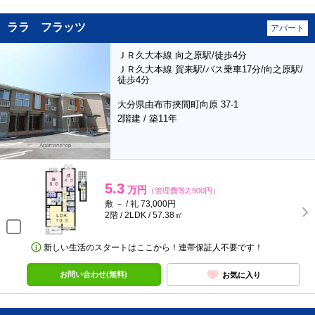
ララ フラッツ
アパート
ＪＲ久大本線 向之原駅/徒歩4分
ＪＲ久大本線 賀来駅/バス乗車17分/向之原駅/
徒歩4分
大分県由布市挾間町向原 37-1
2階建 / 築11年
5.3
万円
（管理費等2,900円）
敷 － / 礼 73,000円
2階 / 2LDK / 57.38㎡
新しい生活のスタートはここから！連帯保証人不要です！
お問い合わせ(無料)
お気に入り