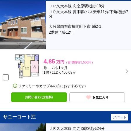
ＪＲ久大本線 向之原駅/徒歩19分
ＪＲ久大本線 賀来駅/バス乗車11分/下角/徒歩7
分
大分県由布市挾間町下市 662-1
2階建 / 築12年
4.85
万円
（管理費等3,500円）
敷 － / 礼 1ヶ月
1階 / 1LDK / 50.03㎡
ファミリーやカップルの方におすすめです♪
お問い合わせ(無料)
お気に入り
サニーコート江
アパート
ＪＲ久大本線 向之原駅/徒歩24分