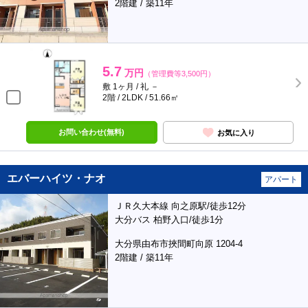
2階建 / 築11年
5.7
万円
（管理費等3,500円）
敷 1ヶ月 / 礼 －
2階 / 2LDK / 51.66㎡
お問い合わせ(無料)
お気に入り
エバーハイツ・ナオ
アパート
ＪＲ久大本線 向之原駅/徒歩12分
大分バス 柏野入口/徒歩1分
大分県由布市挾間町向原 1204-4
2階建 / 築11年