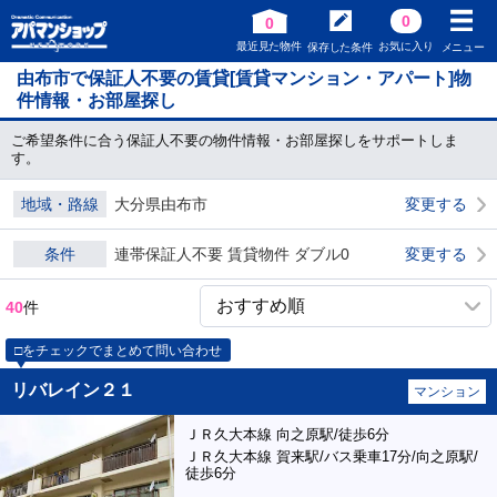
0
0
最近見た物件
お気に入り
保存した条件
メニュー
由布市で保証人不要の賃貸[賃貸マンション・アパート]物
件情報・お部屋探し
ご希望条件に合う保証人不要の物件情報・お部屋探しをサポートしま
す。
地域・路線
大分県由布市
変更する
条件
連帯保証人不要 賃貸物件 ダブル0
変更する
40
件
□をチェックでまとめて問い合わせ
リバレイン２１
マンション
ＪＲ久大本線 向之原駅/徒歩6分
ＪＲ久大本線 賀来駅/バス乗車17分/向之原駅/
徒歩6分