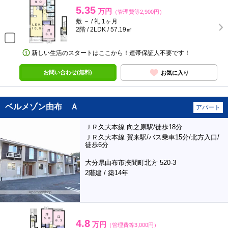
5.35
万円
（管理費等2,900円）
敷 － / 礼 1ヶ月
2階 / 2LDK / 57.19㎡
新しい生活のスタートはここから！連帯保証人不要です！
お問い合わせ(無料)
お気に入り
ベルメゾン由布 Ａ
アパート
ＪＲ久大本線 向之原駅/徒歩18分
ＪＲ久大本線 賀来駅/バス乗車15分/北方入口/
徒歩6分
大分県由布市挾間町北方 520-3
2階建 / 築14年
4.8
万円
（管理費等3,000円）