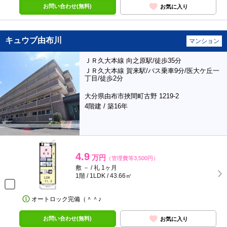
お問い合わせ(無料)
お気に入り
キュウブ由布川
マンション
ＪＲ久大本線 向之原駅/徒歩35分
ＪＲ久大本線 賀来駅/バス乗車9分/医大ケ丘一
丁目/徒歩2分
大分県由布市挾間町古野 1219-2
4階建 / 築16年
4.9
万円
（管理費等3,500円）
敷 － / 礼 1ヶ月
1階 / 1LDK / 43.66㎡
オートロック完備（＾＾♪
お問い合わせ(無料)
お気に入り