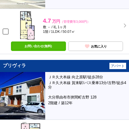
4.7
万円
（管理費等3,000円）
敷 － / 礼 1ヶ月
1階 / 1LDK / 50.07㎡
お問い合わせ(無料)
お気に入り
プリヴィラ
アパート
ＪＲ久大本線 向之原駅/徒歩28分
ＪＲ久大本線 賀来駅/バス乗車13分/古野/徒歩4
分
大分県由布市挾間町古野 128
2階建 / 築12年