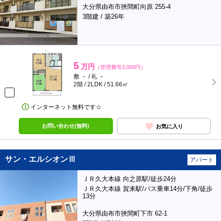
大分県由布市挾間町向原 255-4
3階建 / 築26年
5
万円
（管理費等3,000円）
敷 － / 礼 －
2階 / 2LDK / 51.66㎡
インターネット無料です☆
お問い合わせ(無料)
お気に入り
サン・エルシオンⅢ
アパート
ＪＲ久大本線 向之原駅/徒歩24分
ＪＲ久大本線 賀来駅/バス乗車14分/下角/徒歩
13分
大分県由布市挾間町下市 62-1