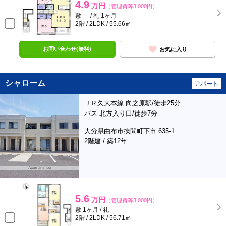
4.9
万円
（管理費等3,000円）
敷 － / 礼 1ヶ月
2階 / 2LDK / 55.66㎡
お問い合わせ(無料)
お気に入り
シャローム
アパート
ＪＲ久大本線 向之原駅/徒歩25分
バス 北方入り口/徒歩7分
大分県由布市挾間町下市 635-1
2階建 / 築12年
5.6
万円
（管理費等3,000円）
敷 1ヶ月 / 礼 －
2階 / 2LDK / 56.71㎡