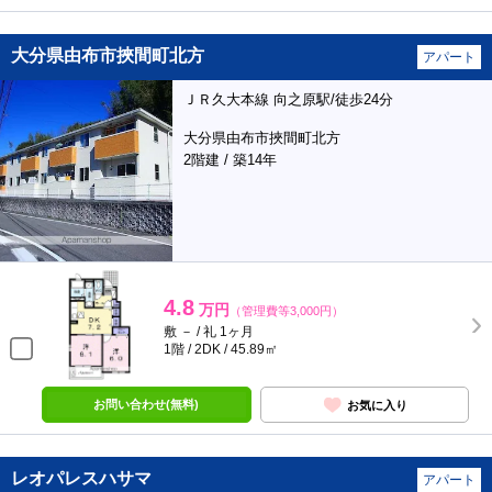
大分県由布市挾間町北方
アパート
ＪＲ久大本線 向之原駅/徒歩24分
大分県由布市挾間町北方
2階建 / 築14年
4.8
万円
（管理費等3,000円）
敷 － / 礼 1ヶ月
1階 / 2DK / 45.89㎡
お問い合わせ(無料)
お気に入り
レオパレスハサマ
アパート