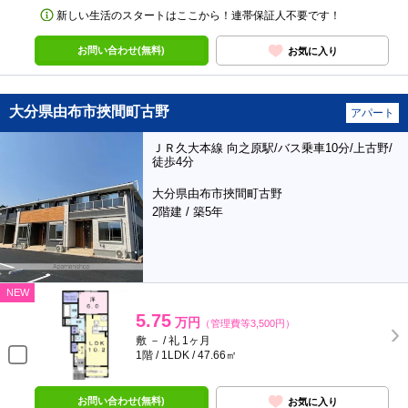
新しい生活のスタートはここから！連帯保証人不要です！
お問い合わせ(無料)
お気に入り
大分県由布市挾間町古野
アパート
ＪＲ久大本線 向之原駅/バス乗車10分/上古野/
徒歩4分
大分県由布市挾間町古野
2階建 / 築5年
NEW
5.75
万円
（管理費等3,500円）
敷 － / 礼 1ヶ月
1階 / 1LDK / 47.66㎡
お問い合わせ(無料)
お気に入り