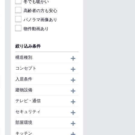
冬でも暖かい
高齢者の方も安心
パノラマ画像あり
物件動画あり
絞り込み条件
構造種別
開く
コンセプト
開く
入居条件
開く
建物設備
開く
テレビ・通信
開く
セキュリティ
開く
部屋環境
開く
キッチン
開く