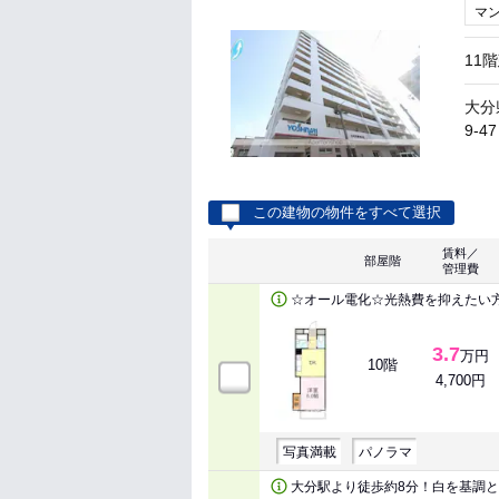
マ
11
大分
9-47
この建物の物件をすべて選択
賃料／
部屋階
管理費
☆オール電化☆光熱費を抑えたい
3.7
万円
10階
4,700円
写真満載
パノラマ
大分駅より徒歩約8分！白を基調と