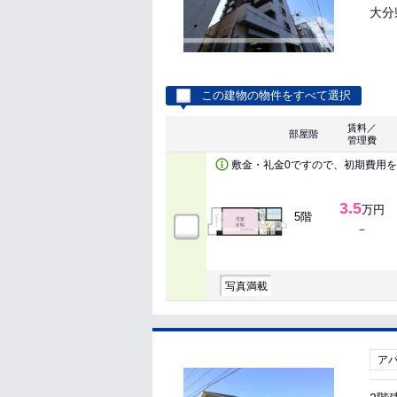
大分
この建物の物件をすべて選択
賃料／
部屋階
管理費
敷金・礼金0ですので、初期費用
3.5
万円
5階
－
写真満載
ア