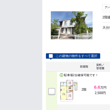
ア
2階
大分
この建物の物件をすべて選択
賃料／
部屋階
管理費
駐車場2台確保可能です！
6.6
万円
2階
2,500円