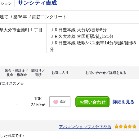
サンシティ吉成
ンション
階建て
/
築36年
/
鉄筋コンクリート
県大分市金池町１丁目
ＪＲ日豊本線 大分駅/徒歩8分
ＪＲ久大本線 古国府駅/徒歩21分
ＪＲ日豊本線 牧駅/バス乗車14分/乗越/徒歩8
分
敷金・保証金／
間取り／
お気に入り
お問い合わせ／詳細を見る
礼金・権利金
面積
方にオススメ☆
－
1DK
詳細を見る
お問い合わせ
追加
－
27.59m²
アパマンショップ大分下郡店
した部屋です♪