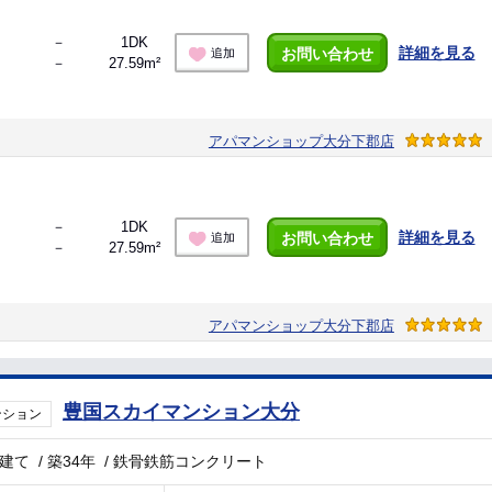
－
1DK
詳細を見る
お問い合わせ
追加
－
27.59m²
アパマンショップ大分下郡店
－
1DK
詳細を見る
お問い合わせ
追加
－
27.59m²
アパマンショップ大分下郡店
豊国スカイマンション大分
ンション
階建て
/
築34年
/
鉄骨鉄筋コンクリート