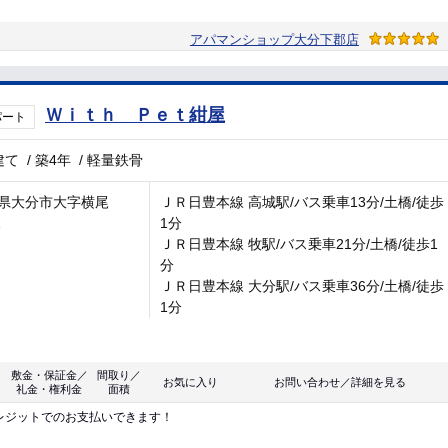
アパマンショップ大分下郡店
Ｗｉｔｈ Ｐｅｔ紺屋
パート
建て
/
築4年
/
軽量鉄骨
県大分市大字横尾
ＪＲ日豊本線 高城駅/バス乗車13分/土橋/徒歩
1
1分
ＪＲ日豊本線 牧駅/バス乗車21分/土橋/徒歩1
分
ＪＲ日豊本線 大分駅/バス乗車36分/土橋/徒歩
1分
敷金・保証金／
間取り／
お気に入り
お問い合わせ／詳細を見る
礼金・権利金
面積
レジットでのお支払いできます！