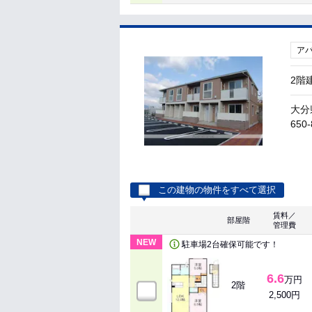
ア
2階
大分
650-
この建物の物件をすべて選択
賃料／
部屋階
管理費
NEW
駐車場2台確保可能です！
6.6
万円
2階
2,500円