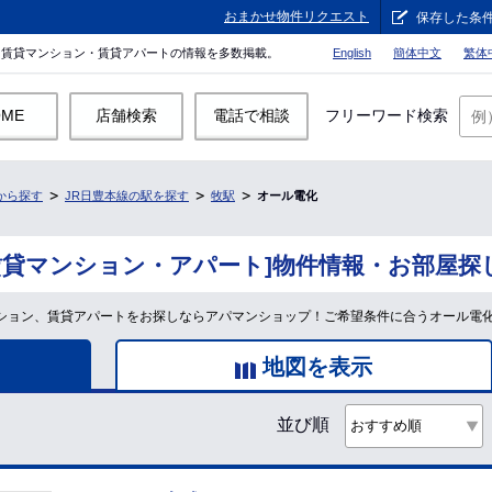
おまかせ物件リクエスト
保存した条
。賃貸マンション・賃貸アパートの情報を多数掲載。
English
簡体中文
繁体
OME
店舗検索
電話で相談
フリーワード検索
から探す
JR日豊本線の駅を探す
牧駅
オール電化
賃貸マンション・アパート]物件情報・お部屋探
マンション、賃貸アパートをお探しならアパマンショップ！ご希望条件に合うオール電
地図を表示
並び順