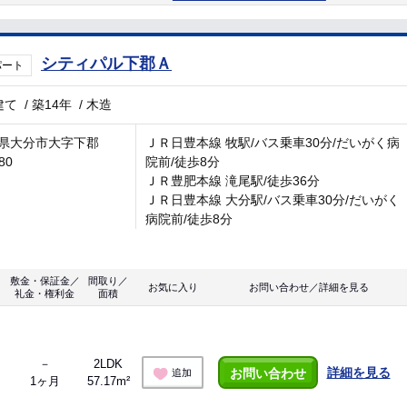
シティパル下郡Ａ
パート
建て
/
築14年
/
木造
県大分市大字下郡
ＪＲ日豊本線 牧駅/バス乗車30分/だいがく病
80
院前/徒歩8分
ＪＲ豊肥本線 滝尾駅/徒歩36分
ＪＲ日豊本線 大分駅/バス乗車30分/だいがく
病院前/徒歩8分
敷金・保証金／
間取り／
お気に入り
お問い合わせ／詳細を見る
礼金・権利金
面積
－
2LDK
詳細を見る
お問い合わせ
追加
1ヶ月
57.17m²