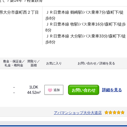
建て
/
築14年
/
軽量鉄骨
県大分市森町西２丁目
ＪＲ日豊本線 鶴崎駅/バス乗車7分/森町下/徒
歩8分
ＪＲ日豊本線 牧駅/バス乗車16分/森町下/徒歩
8分
ＪＲ日豊本線 大分駅/バス乗車33分/森町下/徒
歩8分
敷金・保証金／
間取り／
お気に入り
お問い合わせ／詳細を見る
礼金・権利金
面積
－
1LDK
詳細を見る
お問い合わせ
追加
－
44.52m²
アパマンショップ大分大道店