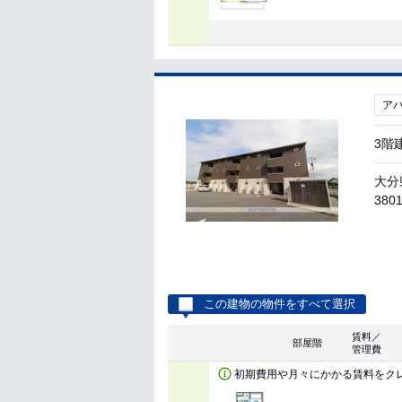
ア
3階
大分
380
この建物の物件をすべて選択
賃料／
部屋階
管理費
初期費用や月々にかかる賃料をク