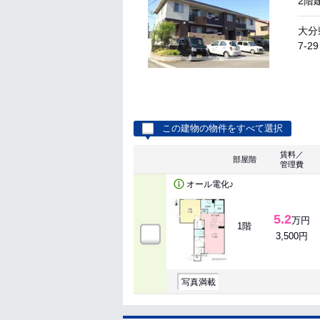
2階
大分
7-29
この建物の物件をすべて選択
賃料／
部屋階
管理費
オール電化♪
5.2
万円
1階
3,500円
写真満載