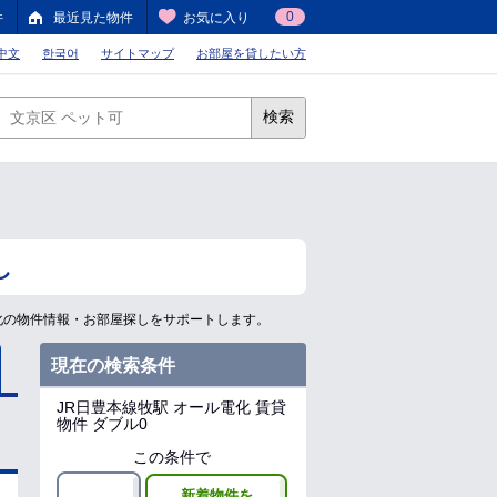
0
件
最近見た物件
お気に入り
中文
한국어
サイトマップ
お部屋を貸したい方
検索
し
化の物件情報・お部屋探しをサポートします。
現在の検索条件
JR日豊本線牧駅
オール電化 賃貸
物件 ダブル0
この条件で
新着物件を