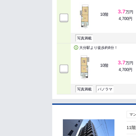
3.7
万円
10階
4,700円
写真満載
大分駅より徒歩約8分！
3.7
万円
10階
4,700円
写真満載
パノラマ
マ
11