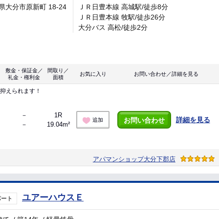
県大分市原新町 18-24
ＪＲ日豊本線 高城駅/徒歩8分
ＪＲ日豊本線 牧駅/徒歩26分
大分バス 高松/徒歩2分
敷金・保証金／
間取り／
お気に入り
お問い合わせ／詳細を見る
礼金・権利金
面積
を抑えられます！
－
1R
詳細を見る
お問い合わせ
追加
－
19.04m²
アパマンショップ大分下郡店
ユアーハウスＥ
パート