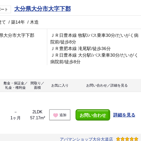
大分県大分市大字下郡
パート
建て
/
築14年
/
木造
県大分市大字下郡
ＪＲ日豊本線 牧駅/バス乗車30分/だいがく病
院前/徒歩8分
ＪＲ豊肥本線 滝尾駅/徒歩36分
ＪＲ日豊本線 大分駅/バス乗車30分/だいがく
病院前/徒歩8分
敷金・保証金／
間取り／
お気に入り
お問い合わせ／詳細を見る
礼金・権利金
面積
－
2LDK
詳細を見る
お問い合わせ
追加
1ヶ月
57.17m²
アパマンショップ大分大道店