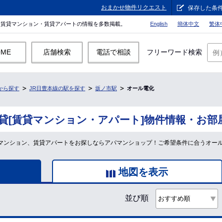
おまかせ物件リクエスト
保存した条
。賃貸マンション・賃貸アパートの情報を多数掲載。
English
簡体中文
繁体
OME
店舗検索
電話で相談
フリーワード検索
から探す
JR日豊本線の駅を探す
坂ノ市駅
オール電化
貸[賃貸マンション・アパート]物件情報・お部
賃貸マンション、賃貸アパートをお探しならアパマンショップ！ご希望条件に合うオー
地図を表示
並び順