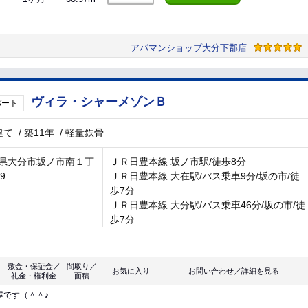
アパマンショップ大分下郡店
ヴィラ・シャーメゾンＢ
パート
建て
/
築11年
/
軽量鉄骨
県大分市坂ノ市南１丁
ＪＲ日豊本線 坂ノ市駅/徒歩8分
-9
ＪＲ日豊本線 大在駅/バス乗車9分/坂の市/徒
歩7分
ＪＲ日豊本線 大分駅/バス乗車46分/坂の市/徒
歩7分
敷金・保証金／
間取り／
お気に入り
お問い合わせ／詳細を見る
礼金・権利金
面積
屋です（＾＾♪