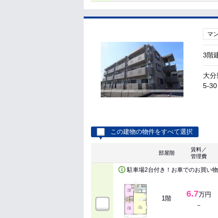
マ
3階
大分
5-30
この建物の物件をすべて選択
賃料／
部屋階
管理費
駐車場2台付き！お車でのお買い
6.7
万円
1階
－