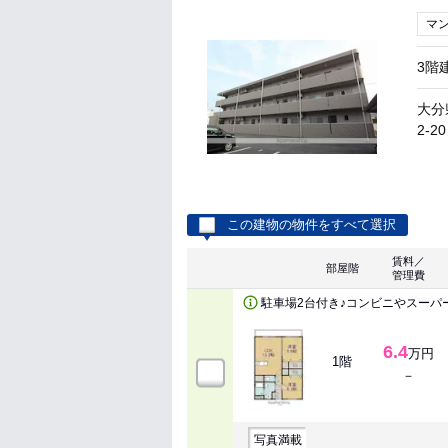
マ
3階
大分
2-20
この建物の物件をすべて選択
賃料／
部屋階
管理費
駐車場2台付き♪コンビニやスーパ
6.4
万円
1階
－
写真満載