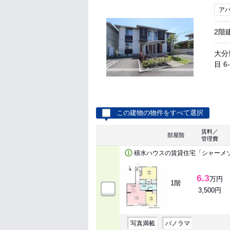
ア
2階
大分
目 6
この建物の物件をすべて選択
賃料／
部屋階
管理費
積水ハウスの賃貸住宅「シャーメ
6.3
万円
1階
3,500円
写真満載
パノラマ