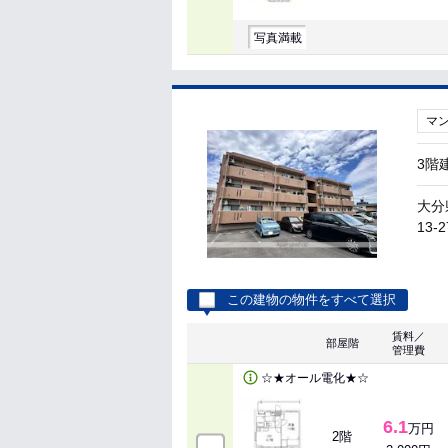
写真満載
マ
3階
大分
13-2
この建物の物件をすべて選択
賃料／
部屋階
管理費
☆★オール電化★☆
6.1
万円
2階