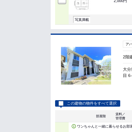
2,000円
写真満載
ア
2階
大分
目 6
この建物の物件をすべて選択
賃料／
部屋階
管理費
ワンちゃんと一緒に暮らせるお部