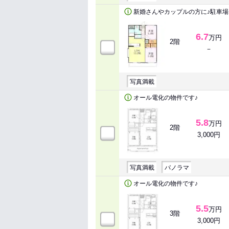
新婚さんやカップルの方に♪駐車場
6.7
万円
2階
－
写真満載
オール電化の物件です♪
5.8
万円
2階
3,000円
写真満載
パノラマ
オール電化の物件です♪
5.5
万円
3階
3,000円