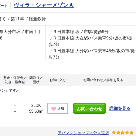
ヴィラ・シャーメゾンＡ
パート
建て
/
築11年
/
軽量鉄骨
県大分市坂ノ市南１丁
ＪＲ日豊本線 坂ノ市駅/徒歩9分
-8
ＪＲ日豊本線 大在駅/バス乗車9分/坂の市/徒
歩7分
ＪＲ日豊本線 大分駅/バス乗車45分/坂の市/徒
歩7分
敷金・保証金／
間取り／
お気に入り
お問い合わせ／詳細を見る
礼金・権利金
面積
ゾン」です♪
－
2LDK
詳細を見る
お問い合わせ
追加
－
55.63m²
アパマンショップ大分大道店