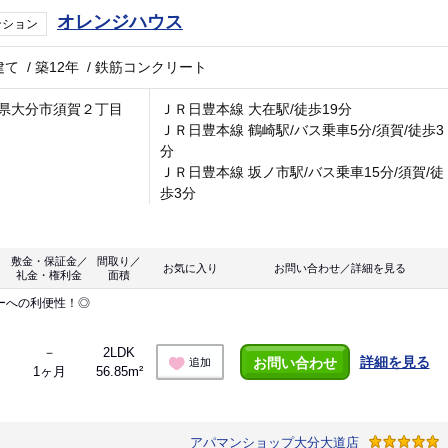
オレンジハウス
ンション
建て
/
築12年
/
鉄筋コンクリート
県大分市須賀２丁目
ＪＲ日豊本線 大在駅/徒歩19分
ＪＲ日豊本線 鶴崎駅/バス乗車5分/須賀/徒歩3
分
ＪＲ日豊本線 坂ノ市駅/バス乗車15分/須賀/徒
歩3分
敷金・保証金／
間取り／
お気に入り
お問い合わせ／詳細を見る
礼金・権利金
面積
ーへの利便性！◎
－
2LDK
詳細を見る
お問い合わせ
追加
1ヶ月
56.85m²
アパマンショップ大分大道店