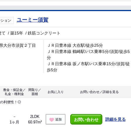
ユーミー須賀
ンション
建て
/
築15年
/
鉄筋コンクリート
県大分市須賀２丁目
ＪＲ日豊本線 大在駅/徒歩25分
ＪＲ日豊本線 鶴崎駅/バス乗車5分/須賀/徒歩5
分
ＪＲ日豊本線 坂ノ市駅/バス乗車15分/須賀/徒
歩5分
敷金・保証金／
間取り／
お気に入り
お問い合わせ／詳細を見る
礼金・権利金
面積
物の利便性！◎
－
2LDK
詳細を見る
お問い合わせ
追加
1ヶ月
60.97m²