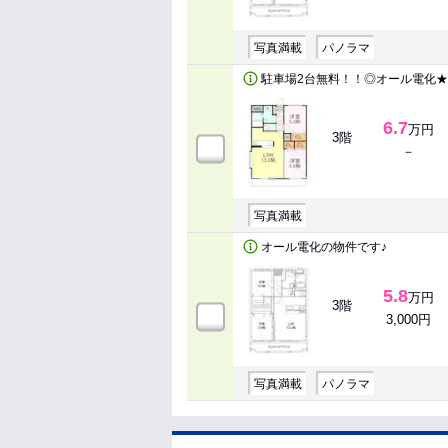
写真満載
パノラマ
駐車場2台無料！！◎オール電化★
6.7
万円
3階
－
写真満載
オール電化の物件です♪
5.8
万円
3階
3,000円
写真満載
パノラマ