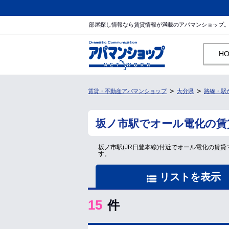
部屋探し情報なら賃貸情報が満載のアパマンショップ
H
賃貸・不動産アパマンショップ
大分県
路線・駅
坂ノ市駅でオール電化の賃
坂ノ市駅(JR日豊本線)付近でオール電化の
す。
リストを表示
15
件