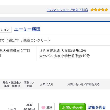
アパマンショップ大分下郡店
ユーミー横田
ンション
建て
/
築17年
/
鉄筋コンクリート
県大分市横田２丁目
ＪＲ日豊本線 大在駅/徒歩13分
7
大分バス 大在小学校前/徒歩10分
敷金・保証金／
間取り／
お気に入り
お問い合わせ／詳細を見る
礼金・権利金
面積
－
3DK
詳細を見る
お問い合わせ
追加
1ヶ月
60.97m²