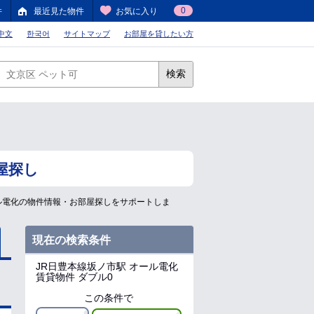
0
件
最近見た物件
お気に入り
中文
한국어
サイトマップ
お部屋を貸したい方
検索
屋探し
ル電化の物件情報・お部屋探しをサポートしま
現在の検索条件
JR日豊本線坂ノ市駅
オール電化
賃貸物件 ダブル0
この条件で