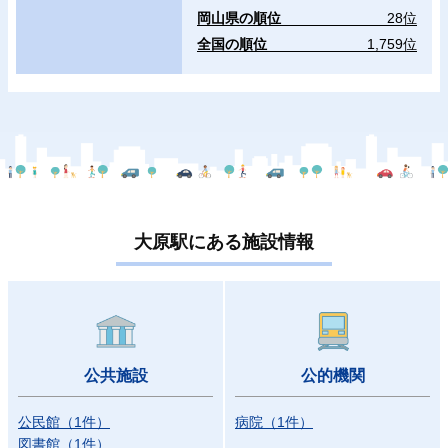
岡山県の順位
28位
全国の順位
1,759位
大原駅にある施設情報
公共施設
公的機関
公民館
（
1
件
）
病院
（
1
件
）
図書館
（
1
件
）