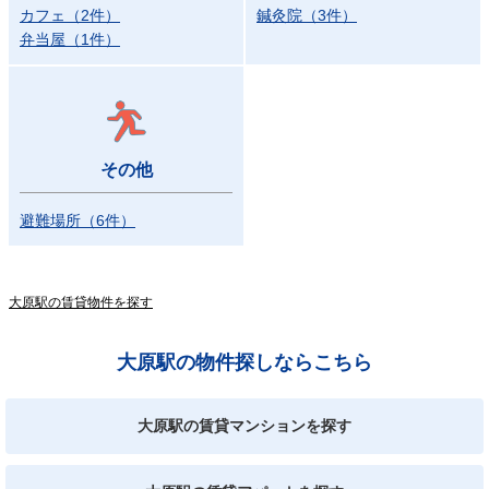
カフェ
（
2
件
）
鍼灸院
（
3
件
）
弁当屋
（
1
件
）
その他
避難場所
（
6
件
）
大原駅の賃貸物件を探す
大原駅の物件探しならこちら
大原駅の賃貸マンションを探す