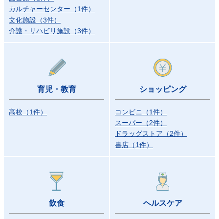
カルチャーセンター
（
1
件
）
文化施設
（
3
件
）
介護・リハビリ施設
（
3
件
）
育児・教育
ショッピング
高校
（
1
件
）
コンビニ
（
1
件
）
スーパー
（
2
件
）
ドラッグストア
（
2
件
）
書店
（
1
件
）
飲食
ヘルスケア