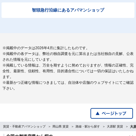
智頭急行沿線にあるアパマンショップ
※掲載中のデータは2026年4月に集計したものです。
※掲載中の各データは、弊社の独自調査を元に算出または当社独自の見解、公表
された情報を元にしています。
※掲載している情報は、万全を期すように努めておりますが、情報の正確性、完
全性、最新性、信頼性、有用性、目的適合性については一切の保証はいたしかね
ます。
※最新かつ正確な情報につきましては、自治体や店舗のウェブサイトにてご確認
下さい。
賃貸・不動産アパマンショップ
岡山県 賃貸
路線・駅から探す
大原駅 賃貸
大