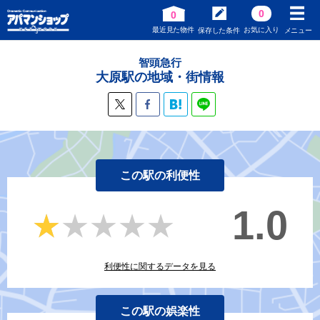
0
0
最近見た物件
お気に入り
保存した条件
メニュー
智頭急行
大原駅の地域・街情報
この駅の利便性
1.0
★★★★★
★★★★★
利便性に関するデータを見る
この駅の娯楽性