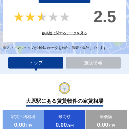
2.5
★★★★★
★★★★★
娯楽性に関するデータを見る
※アパマンショップが地域のデータを独自に調査・集計しています。
トップ
施設情報
大原駅にある賃貸物件の家賃相場
家賃平均相場
最高額
最低額
0.00
0.00
0.00
万円
万円
万円