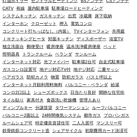
灯油ボイラー
セントラルヒーティング
BSアンテナ
CSアンテナ
CATV
有線
屋内駐車場
駐車場ロードヒーティング
システムキッチン
ガスキッチン
出窓
冷蔵庫
床下収納
インターホン
クローゼット
押入
電気コンロ
コンクリート打ちっぱなし（内装）
TVインターフォン
共用庭
ＩＨクッキングヒータ
対面キッチン
ディスポーザー
浴室TV
独立洗面台
郵便受け
暖房便座
温水洗浄暖房便座
ベッド
照明器具
トランクルーム
ベランダ
サンルーム
インターネット対応
光ファイバー
駐車場2台可
自走式駐車場
ガスコンロ設置可
地デジ対応TV付
地デジ対応
二重サッシ
ペアガラス
防犯カメラ
物置
防犯ガラス
バス１坪以上
インターネット月額利用料無料
バルコニー・ベランダ
給湯
コンロ2口以上
シューズボックス
日当たり良好
閑静な住宅街
タイル貼り
家具付き
食器洗い乾燥機
管理人あり
ディンプルキー
分譲賃貸
タワーマンション
ルーフバルコニー
バルコニー2面以上
24時間換気システム
都市ガス
プロパンガス
ルームシェア可
特定優良賃貸住宅
二人入居可
マンスリー可
鉄骨鉄筋コンクリート造
シェアサイクル
初期費用カード決済可