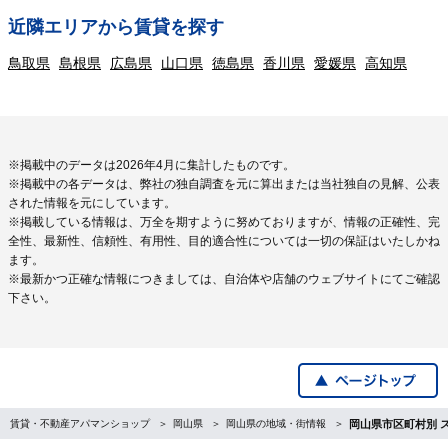
近隣エリアから賃貸を探す
鳥取県
島根県
広島県
山口県
徳島県
香川県
愛媛県
高知県
※掲載中のデータは2026年4月に集計したものです。
※掲載中の各データは、弊社の独自調査を元に算出または当社独自の見解、公表
された情報を元にしています。
※掲載している情報は、万全を期すように努めておりますが、情報の正確性、完
全性、最新性、信頼性、有用性、目的適合性については一切の保証はいたしかね
ます。
※最新かつ正確な情報につきましては、自治体や店舗のウェブサイトにてご確認
下さい。
賃貸・不動産アパマンショップ
岡山県
岡山県の地域・街情報
岡山県市区町村別 