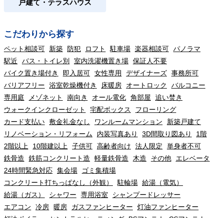
戸建て・テラスハウス
こだわりから探す
ペット相談可
新築
防犯
ロフト
駐車場
楽器相談可
パノラマ
駅近
バス・トイレ別
室内洗濯機置き場
保証人不要
バイク置き場付き
即入居可
女性専用
デザイナーズ
事務所可
バリアフリー
浴室乾燥機付き
床暖房
オートロック
バルコニー
専用庭
メゾネット
南向き
オール電化
角部屋
追い焚き
ウォークインクローゼット
宅配ボックス
フローリング
カード支払い
敷金礼金なし
ワンルームマンション
新築戸建て
リノベーション・リフォーム
内装写真あり
3D間取り図あり
1階
2階以上
10階建以上
子供可
高齢者向け
法人限定
単身者不可
鉄骨造
鉄筋コンクリート造
軽量鉄骨造
木造
その他
エレベータ
24時間緊急対応
集会場
ゴミ集積場
コンクリート打ちっぱなし（外観）
駐輪場
給湯（電気）
給湯（ガス）
シャワー
専用浴室
シャンプードレッサー
エアコン
冷房
暖房
ガスファンヒーター
灯油ファンヒーター