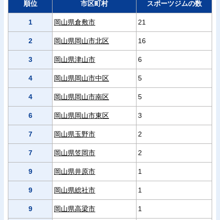
順位
市区町村
スポーツジムの数
1
岡山県倉敷市
21
2
岡山県岡山市北区
16
3
岡山県津山市
6
4
岡山県岡山市中区
5
4
岡山県岡山市南区
5
6
岡山県岡山市東区
3
7
岡山県玉野市
2
7
岡山県笠岡市
2
9
岡山県井原市
1
9
岡山県総社市
1
9
岡山県高梁市
1