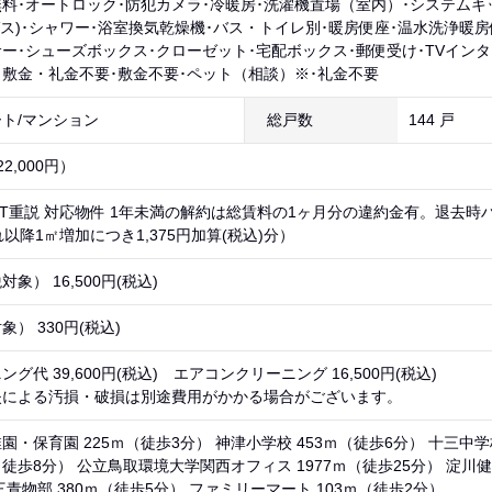
料･オートロック･防犯カメラ･冷暖房･洗濯機置場（室内）･システムキッ
ガス)･シャワー･浴室換気乾燥機･バス・トイレ別･暖房便座･温水洗浄暖
ー･シューズボックス･クローゼット･宅配ボックス･郵便受け･TVイン
･敷金・礼金不要･敷金不要･ペット（相談）※･礼金不要
ト/マンション
総戸数
144 戸
2,000円）
IT重説 対応物件 1年未満の解約は総賃料の1ヶ月分の違約金有。退去時
それ以降1㎡増加につき1,375円加算(税込)分）
象） 16,500円(税込)
） 330円(税込)
グ代 39,600円(税込) エアコンクリーニング 16,500円(税込)
失による汚損・破損は別途費用がかかる場合がございます。
・保育園 225ｍ（徒歩3分） 神津小学校 453ｍ（徒歩6分） 十三中学
（徒歩8分） 公立鳥取環境大学関西オフィス 1977ｍ（徒歩25分） 淀川
青物部 380ｍ（徒歩5分） ファミリーマート 103ｍ（徒歩2分）