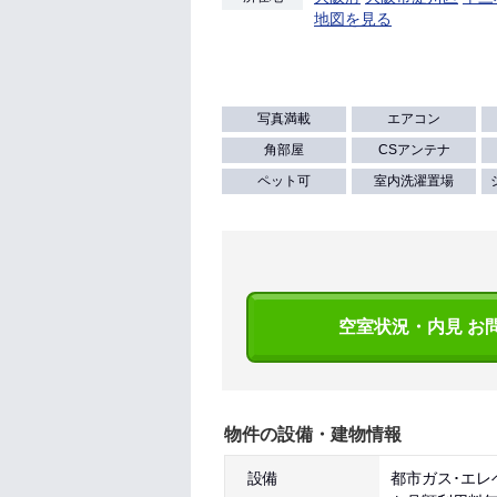
地図を見る
写真満載
エアコン
角部屋
CSアンテナ
ペット可
室内洗濯置場
空室状況・内見 お
物件の設備・建物情報
設備
都市ガス･エレ