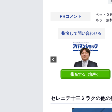
ペットＯＫ
PRコメント
ネット無
指名して問い合わせる
一瀬空良
これまで旭区や淀川区での営業
経験があり、これらのエリアの
お部屋探しも得意としておりま
す。 ぜひ、お気軽にご相談くだ
さい！ 皆様のご来店を心よりお
待ちしております♪
指名する（無料）
セレニテ十三ミラクの他の