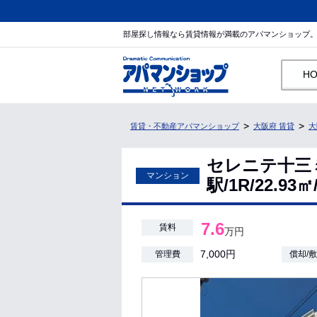
部屋探し情報なら賃貸情報が満載のアパマンショップ
H
賃貸・不動産アパマンショップ
大阪府 賃貸
大
セレニテ十三
マンション
駅/1R/22.9
7.6
賃料
万円
7,000円
管理費
償却/