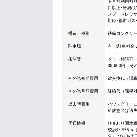
ト月額利用料無
口以上･給湯(
ンプードレッサ
対応･都市ガス
構造・種別
鉄筋コンクリー
駐車場
有 （駐車料金 2
条件等
ペット相談可･
39,600円 
その他初期費用
鍵交換代（課税対
その他月額費用
駐輪代（課税対象
退去時費用
ハウスクリーニン
※故意又は過
周辺情報
ひまわり園幼稚園
校渉外 575ｍ
分） ぴゅあ十三