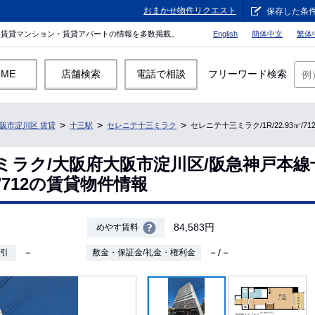
おまかせ物件リクエスト
保存した条
。賃貸マンション・賃貸アパートの情報を多数掲載。
English
簡体中文
繁体
OME
店舗検索
電話で相談
フリーワード検索
阪市淀川区 賃貸
十三駅
セレニテ十三ミラク
セレニテ十三ミラク/1R/22.93㎡/
ミラク/大阪府大阪市淀川区/阪急神戸本線
3㎡/712の賃貸物件情報
84,583円
めやす賃料
－
－/－
敷引
敷金・保証金/礼金・権利金