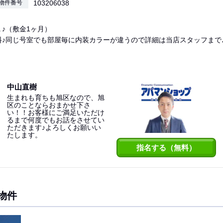
物件番号
103206038
♪（敷金1ヶ月）
料♪同じ号室でも部屋毎に内装カラーが違うので詳細は当店スタッフまで
中山直樹
生まれも育ちも旭区なので、旭
区のことならおまかせ下さ
い！！お客様にご満足いただけ
るまで何度でもお話をさせてい
ただきます♪よろしくお願いい
たします。
指名する（無料）
物件