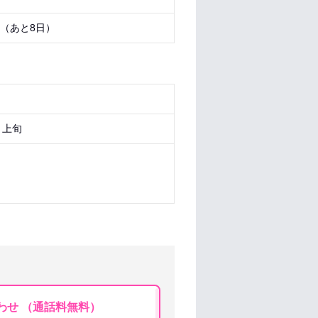
5 （あと
8日
）
月上旬
わせ （通話料無料）