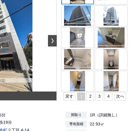
戻す
1
2
3
4
次へ
5分
1R（詳細無し）
間取り
歩19分
22.93㎡
専有面積
本町
２丁目 4-14