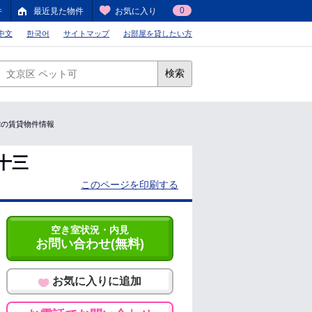
0
件
最近見た物件
お気に入り
中文
한국어
サイトマップ
お部屋を貸したい方
検索
712の賃貸物件情報
十三
このページを印刷する
空き室状況・内見
お問い合わせ(無料)
お気に入りに追加