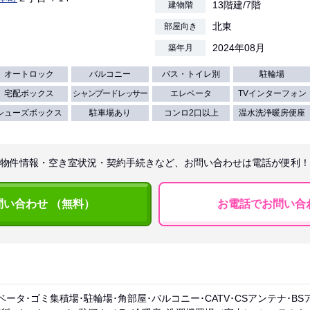
13階建/7階
建物階
北東
部屋向き
2024年08月
築年月
オートロック
バルコニー
バス・トイレ別
駐輪場
宅配ボックス
シャンプードレッサー
エレベータ
TVインターフォン
シューズボックス
駐車場あり
コンロ2口以上
温水洗浄暖房便座
物件情報・空き室状況・契約手続きなど、お問い合わせは電話が便利！
問い合わせ （無料）
お電話でお問い合
ベータ･ゴミ集積場･駐輪場･角部屋･バルコニー･CATV･CSアンテナ･B