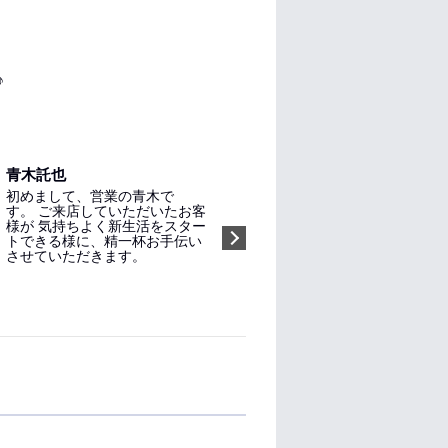
♪
青木託也
初めまして、営業の青木で
す。 ご来店していただいたお客
様が 気持ちよく新生活をスター
トできる様に、精一杯お手伝い
させていただきます。
指名する（無料）