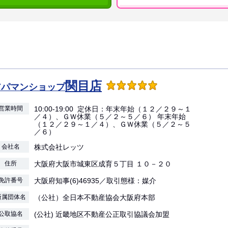
関目店
アパマンショップ
営業時間
10:00-19:00 定休日：年末年始（１２／２９～１
／４）、ＧＷ休業（５／２～５／６） 年末年始
（１２／２９～１／４）、ＧＷ休業（５／２～５
／６）
会社名
株式会社レッツ
住所
大阪府大阪市城東区成育５丁目 １０－２０
免許番号
大阪府知事(6)46935／取引態様：媒介
所属団体名
（公社）全日本不動産協会大阪府本部
公取協名
(公社) 近畿地区不動産公正取引協議会加盟