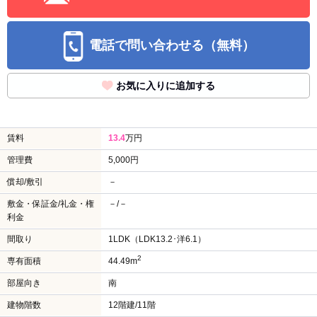
電話で問い合わせる（無料）
お気に入りに追加する
賃料
13.4
万円
管理費
5,000円
償却/敷引
－
敷金・保証金/礼金・権
－/－
利金
間取り
1LDK（LDK13.2･洋6.1）
2
専有面積
44.49m
部屋向き
南
建物階数
12階建/11階