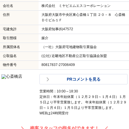
会社名
株式会社 ミヤビエムエスコーポレーション
住所
大阪府大阪市中央区東心斎橋１丁目 ２０－８ 心斎橋
ＤＣビル１Ｆ
宅建免許
大阪府知事(6)47572
取引態様
媒介
所属団体名
（一社）大阪府宅地建物取引業協会
公取協名
(公社) 近畿地区不動産公正取引協議会加盟
物件番号
80817837-27006409
PRコメントを見る
営業時間：10:00～18:30
定休日：年末年始休業（１２月２９日～１月４日）１月
５日より平常営業致します。 年末年始休業（１２月２９
日～１月４日）１月５日より平常営業致します。
WEBは24時間受付
＼ 接客スタッフの指名ができます！ ／