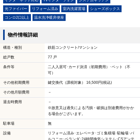
インターネット対応
TVインターフォン
システムキッチン
光ファイバー
リフォーム済み
室内洗濯置場
シューズボックス
コンロ2口以上
温水洗浄暖房便座
物件情報詳細
構造・種別
鉄筋コンクリート/マンション
総戸数
77 戸
条件等
二人入居可･カード決済（初期費用）･ペット（不
可）
その他初期費用
鍵交換代（課税対象） 16,500円(税込)
その他月額費用
－
退去時費用
－
※故意又は過失による汚損・破損は別途費用がかか
る場合がございます。
駐車場
無
設備
リフォーム済み･エレベータ･ゴミ集積場･駐輪場･バ
ルコニー･ベランダ･24時間換気システム･CSアンテ