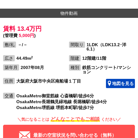
物件動画
賃料 13.4万円
(管理費
5,000円
)
敷/礼
－/－
間取り
1LDK（LDK13.2･洋
6.1）
2
広さ
44.49m
階建
12階建/11階
築年月
2007年08月
種別
鉄筋コンクリート/マンシ
ョン
住所
大阪府大阪市中央区南船場１丁目
地図を見る
交通
OsakaMetro御堂筋線 心斎橋駅/徒歩6分
OsakaMetro長堀鶴見緑地線 長堀橋駅/徒歩4分
OsakaMetro堺筋線 堺筋本町駅/徒歩7分
どんなことでもご相談
＼気になることは
ください／
最新の空室状況を問い合わせる（無料）