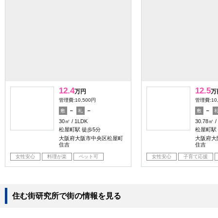
12.4
12.5
万円
万
管理費:10,500円
管理費:10
－
－
－
敷
礼
敷
30㎡
1LDK
30.78㎡
松屋町駅 徒歩5分
松屋町駅
大阪府大阪市中央区松屋町
大阪府大
住吉
住吉
女性安心
料理が楽
ペット可
女性安心
子育て応援
住む街研究所で街の情報を見る