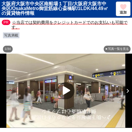
大阪府大阪市中央区南船場１丁目/大阪府大阪市中
央区/OsakaMetro御堂筋線心斎橋駅/1LDK/44.49㎡
追加
の賃貸物件情報
☆当店では契約費用をクレジットカードでのお支払いも可能で
す。
写真満載
1/34
■ 写真一覧を見る