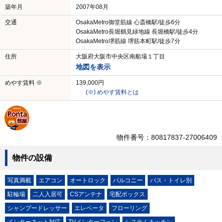
築年月
2007年08月
交通
OsakaMetro御堂筋線 心斎橋駅/徒歩6分
OsakaMetro長堀鶴見緑地線 長堀橋駅/徒歩4分
OsakaMetro堺筋線 堺筋本町駅/徒歩7分
住所
大阪府大阪市中央区南船場１丁目
地図を表示
めやす賃料 ※
139,000円
(※) めやす賃料とは
物件番号：80817837-27006409
物件の設備
写真満載
エアコン
オートロック
バルコニー
バス・トイレ別
駐輪場
二人入居可
CSアンテナ
宅配ボックス
シャンプードレッサー
エレベータ
フローリング