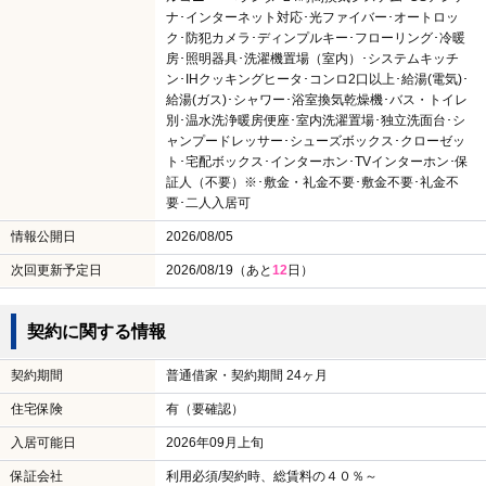
ナ･インターネット対応･光ファイバー･オートロッ
ク･防犯カメラ･ディンプルキー･フローリング･冷暖
房･照明器具･洗濯機置場（室内）･システムキッチ
ン･IHクッキングヒータ･コンロ2口以上･給湯(電気)･
給湯(ガス)･シャワー･浴室換気乾燥機･バス・トイレ
別･温水洗浄暖房便座･室内洗濯置場･独立洗面台･シ
ャンプードレッサー･シューズボックス･クローゼッ
ト･宅配ボックス･インターホン･TVインターホン･保
証人（不要）※･敷金・礼金不要･敷金不要･礼金不
要･二人入居可
情報公開日
2026/08/05
次回更新予定日
2026/08/19（あと
12
日）
契約に関する情報
契約期間
普通借家・契約期間 24ヶ月
住宅保険
有（要確認）
入居可能日
2026年09月上旬
保証会社
利用必須/契約時、総賃料の４０％～