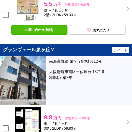
5.5
万円
（管理費等5,500円）
敷 － / 礼 1ヶ月
2階 / 2LDK / 59.33㎡
お問い合わせ(無料)
お気に入り
グランヴェール泉ヶ丘Ｖ
アパート
南海高野線 泉ケ丘駅/徒歩12分
大阪府堺市南区土佐屋台 1321-8
3階建 / 築2年
9.8
万円
（管理費等6,000円）
敷 － / 礼 1ヶ月
3階 / 2LDK / 59.83㎡