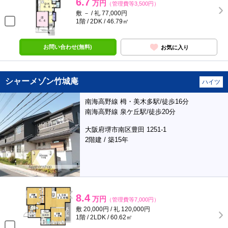
6.7
万円
（管理費等3,500円）
敷 － / 礼 77,000円
1階 / 2DK / 46.79㎡
お問い合わせ(無料)
お気に入り
シャーメゾン竹城庵
ハイツ
南海高野線 栂・美木多駅/徒歩16分
南海高野線 泉ケ丘駅/徒歩20分
大阪府堺市南区豊田 1251-1
2階建 / 築15年
8.4
万円
（管理費等7,000円）
敷 20,000円 / 礼 120,000円
1階 / 2LDK / 60.62㎡