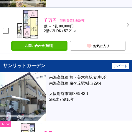
7
万円
（管理費等3,500円）
敷 － / 礼 80,000円
2階 / 2LDK / 57.21㎡
お問い合わせ(無料)
お気に入り
サンリットガーデン
アパート
南海高野線 栂・美木多駅/徒歩8分
南海高野線 泉ケ丘駅/徒歩29分
大阪府堺市南区栂 42-1
2階建 / 築15年
NEW