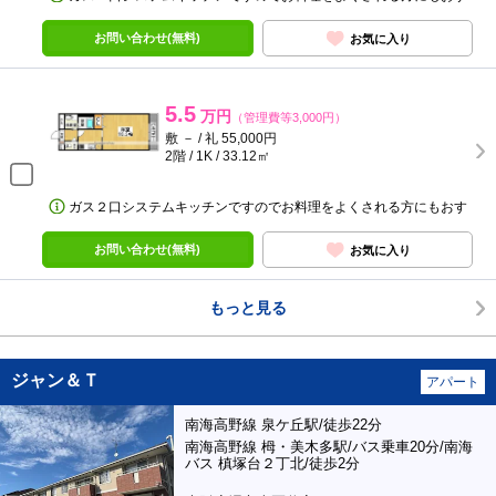
お問い合わせ(無料)
お気に入り
5.5
万円
（管理費等3,000円）
敷 － / 礼 55,000円
2階 / 1K / 33.12㎡
ガス２口システムキッチンですのでお料理をよくされる方にもおす
お問い合わせ(無料)
お気に入り
もっと見る
ジャン＆Ｔ
アパート
南海高野線 泉ケ丘駅/徒歩22分
南海高野線 栂・美木多駅/バス乗車20分/南海
バス 槙塚台２丁北/徒歩2分