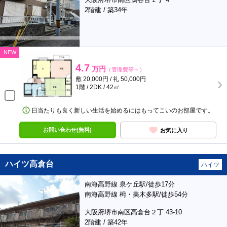
2階建 / 築34年
NEW
4.7
万円
（管理費等－）
敷 20,000円 / 礼 50,000円
1階 / 2DK / 42㎡
日当たりも良く新しい生活を始めるにはもってこいのお部屋です。
お問い合わせ(無料)
お気に入り
ハイツ高倉台
ハイツ
南海高野線 泉ケ丘駅/徒歩17分
南海高野線 栂・美木多駅/徒歩54分
大阪府堺市南区高倉台２丁 43-10
2階建 / 築42年