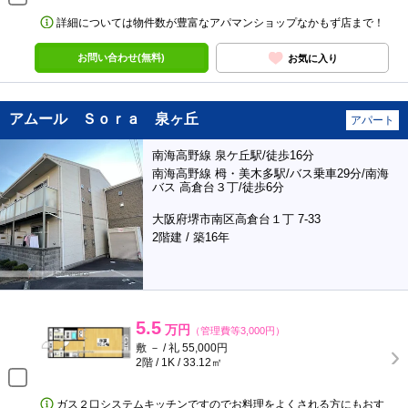
詳細については物件数が豊富なアパマンショップなかもず店まで！
お問い合わせ(無料)
お気に入り
アムール Ｓｏｒａ 泉ヶ丘
アパート
南海高野線 泉ケ丘駅/徒歩16分
南海高野線 栂・美木多駅/バス乗車29分/南海
バス 高倉台３丁/徒歩6分
大阪府堺市南区高倉台１丁 7-33
2階建 / 築16年
5.5
万円
（管理費等3,000円）
敷 － / 礼 55,000円
2階 / 1K / 33.12㎡
ガス２口システムキッチンですのでお料理をよくされる方にもおす