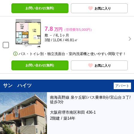
お問い合わせ(無料)
お気に入り
7.8
万円
（管理費等5,000円）
敷 － / 礼 1ヶ月
3階 / 1LDK / 46.81㎡
バス・トイレ別・独立洗面台・室内洗濯機と使いやすい間取です！
お問い合わせ(無料)
お気に入り
サン ハイツ
アパート
南海高野線 泉ケ丘駅/バス乗車8分/宮山台３丁/
徒歩3分
大阪府堺市南区和田 436-1
2階建 / 築14年