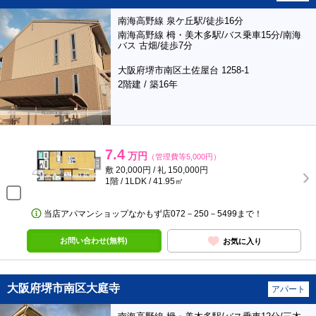
南海高野線 泉ケ丘駅/徒歩16分
南海高野線 栂・美木多駅/バス乗車15分/南海
バス 古畑/徒歩7分
大阪府堺市南区土佐屋台 1258-1
2階建 / 築16年
7.4
万円
（管理費等5,000円）
敷 20,000円 / 礼 150,000円
1階 / 1LDK / 41.95㎡
当店アパマンショップなかもず店072－250－5499まで！
お問い合わせ(無料)
お気に入り
大阪府堺市南区大庭寺
アパート