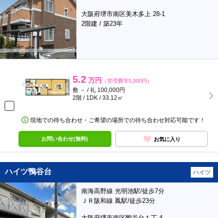
大阪府堺市南区美木多上 28-1
2階建 / 築23年
5.2
万円
（管理費等5,000円）
敷 － / 礼 100,000円
2階 / 1DK / 33.12㎡
現地での待ち合わせ・ご希望の場所での待ち合わせ対応可能です！
お問い合わせ(無料)
お気に入り
ハイツ鴨谷台
ハイツ
南海高野線 光明池駅/徒歩7分
ＪＲ阪和線 鳳駅/徒歩23分
大阪府堺市南区鴨谷台１丁 4