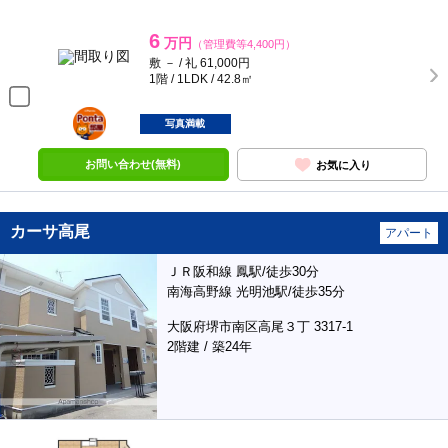
6
万円
（管理費等4,400円）
敷 － / 礼 61,000円
1階 / 1LDK / 42.8㎡
ポンタ
部屋
写真満載
お問い合わせ(無料)
お気に入り
カーサ高尾
アパート
ＪＲ阪和線 鳳駅/徒歩30分
南海高野線 光明池駅/徒歩35分
大阪府堺市南区高尾３丁 3317-1
2階建 / 築24年