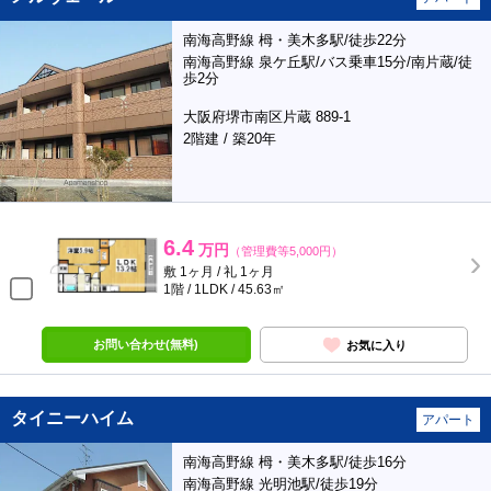
南海高野線 栂・美木多駅/徒歩22分
南海高野線 泉ケ丘駅/バス乗車15分/南片蔵/徒
歩2分
大阪府堺市南区片蔵 889-1
2階建 / 築20年
6.4
万円
（管理費等5,000円）
敷 1ヶ月 / 礼 1ヶ月
1階 / 1LDK / 45.63㎡
お問い合わせ(無料)
お気に入り
タイニーハイム
アパート
南海高野線 栂・美木多駅/徒歩16分
南海高野線 光明池駅/徒歩19分