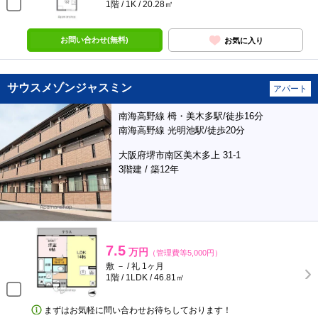
1階 / 1K / 20.28㎡
お問い合わせ(無料)
お気に入り
サウスメゾンジャスミン
アパート
南海高野線 栂・美木多駅/徒歩16分
南海高野線 光明池駅/徒歩20分
大阪府堺市南区美木多上 31-1
3階建 / 築12年
7.5
万円
（管理費等5,000円）
敷 － / 礼 1ヶ月
1階 / 1LDK / 46.81㎡
まずはお気軽に問い合わせお待ちしております！