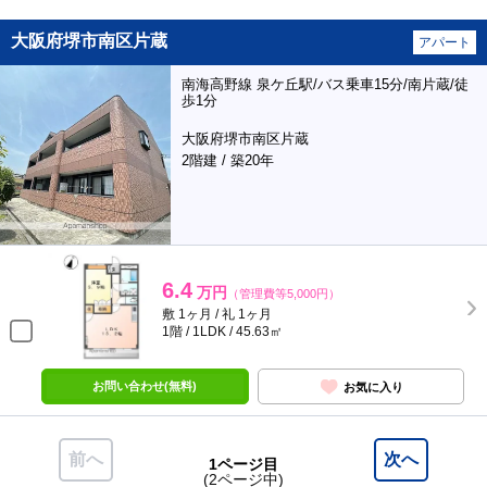
大阪府堺市南区片蔵
アパート
南海高野線 泉ケ丘駅/バス乗車15分/南片蔵/徒
歩1分
大阪府堺市南区片蔵
2階建 / 築20年
6.4
万円
（管理費等5,000円）
敷 1ヶ月 / 礼 1ヶ月
1階 / 1LDK / 45.63㎡
お問い合わせ(無料)
お気に入り
前へ
次へ
1ページ目
(2ページ中)