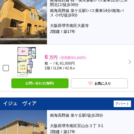
南海高野線 栂・美木多駅/バス乗車12分/三木
閉北口/徒歩34分
南海高野線 泉ケ丘駅/バス乗車14分/南海バ
ス 小代/徒歩9分
大阪府堺市南区大庭寺
2階建 / 築17年
6
万円
（管理費等4,400円）
敷 － / 礼 61,000円
1階 / 1LDK / 42.8㎡
お問い合わせ(無料)
お気に入り
イジュ ヴィア
アパート
南海高野線 泉ケ丘駅/徒歩28分
大阪府堺市南区宮山台３丁 3-1
2階建 / 築17年