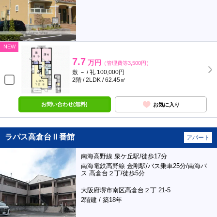
NEW
7.7
万円
（管理費等3,500円）
敷 － / 礼 100,000円
2階 / 2LDK / 62.45㎡
お問い合わせ(無料)
お気に入り
ラパス高倉台Ⅱ番館
アパート
南海高野線 泉ケ丘駅/徒歩17分
南海電鉄高野線 金剛駅/バス乗車25分/南海バ
ス 高倉台２丁/徒歩5分
大阪府堺市南区高倉台２丁 21-5
2階建 / 築18年