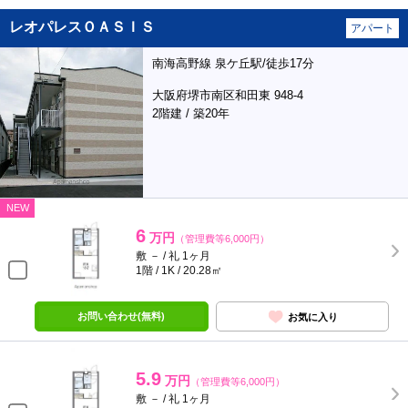
レオパレスＯＡＳＩＳ
アパート
南海高野線 泉ケ丘駅/徒歩17分
大阪府堺市南区和田東 948-4
2階建 / 築20年
NEW
6
万円
（管理費等6,000円）
敷 － / 礼 1ヶ月
1階 / 1K / 20.28㎡
お問い合わせ(無料)
お気に入り
5.9
万円
（管理費等6,000円）
敷 － / 礼 1ヶ月