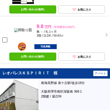
お問い合わせ(無料)
お気に入り
9.8
万円
（管理費等6,000円）
敷 － / 礼 1ヶ月
3階 / 2LDK / 59.83㎡
ポンタ
部屋
写真満載
お問い合わせ(無料)
お気に入り
レオパレスＫＳＰＩＲＩＴ 桜
アパート
南海高野線 泉ケ丘駅/徒歩18分
大阪府堺市南区深阪南 368-1
2階建 / 築22年