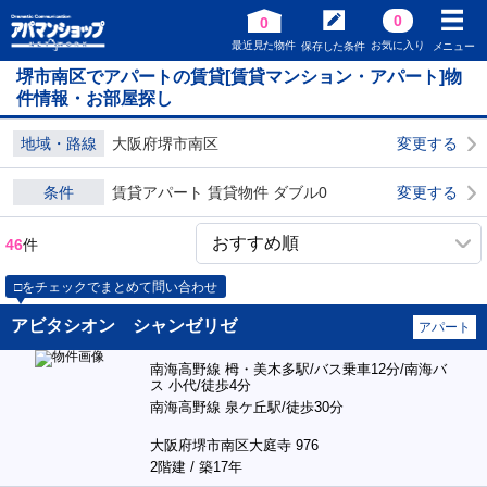
0
0
最近見た物件
お気に入り
保存した条件
メニュー
堺市南区でアパートの賃貸[賃貸マンション・アパート]物
件情報・お部屋探し
地域・路線
大阪府堺市南区
変更する
条件
賃貸アパート 賃貸物件 ダブル0
変更する
46
件
□をチェックでまとめて問い合わせ
アビタシオン シャンゼリゼ
アパート
南海高野線 栂・美木多駅/バス乗車12分/南海バ
ス 小代/徒歩4分
南海高野線 泉ケ丘駅/徒歩30分
大阪府堺市南区大庭寺 976
2階建 / 築17年