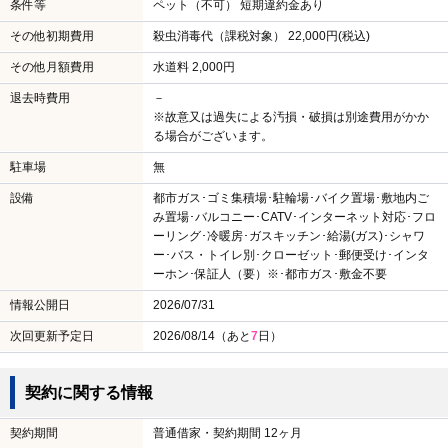
条件等
ペット（不可） 短期違約金あり
その他初期費用
殺虫消毒代（課税対象） 22,000円(税込)
その他月額費用
水道料 2,000円
退去時費用
－
※故意又は過失による汚損・破損は別途費用がかか
る場合がございます。
駐車場
無
設備
都市ガス･ゴミ集積場･駐輪場･バイク置場･敷地内ご
み置場･バルコニー･CATV･インターネット対応･フロ
ーリング･冷暖房･ガスキッチン･給湯(ガス)･シャワ
ー･バス・トイレ別･クローゼット･郵便受け･インタ
ーホン･保証人（要）※･都市ガス･敷金不要
情報公開日
2026/07/31
次回更新予定日
2026/08/14（あと
7
日）
契約に関する情報
契約期間
普通借家・契約期間 12ヶ月