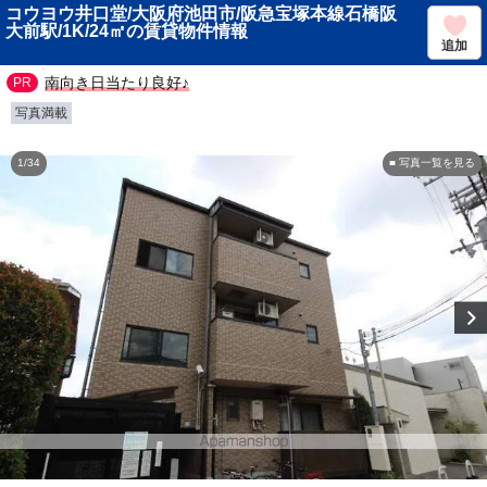
コウヨウ井口堂/大阪府池田市/阪急宝塚本線石橋阪
大前駅/1K/24㎡の賃貸物件情報
追加
南向き日当たり良好♪
写真満載
1/34
■ 写真一覧を見る