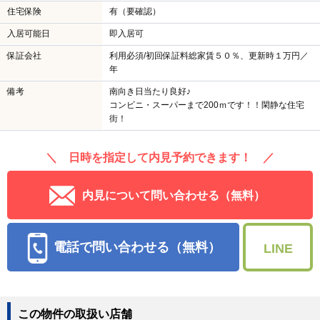
住宅保険
有（要確認）
入居可能日
即入居可
保証会社
利用必須/初回保証料総家賃５０％、更新時１万円／
年
備考
南向き日当たり良好♪
コンビニ・スーパーまで200ｍです！！閑静な住宅
街！
＼ 日時を指定して内見予約できます！ ／
内見について問い合わせる（無料）
電話で問い合わせる（無料）
LINE
この物件の取扱い店舗