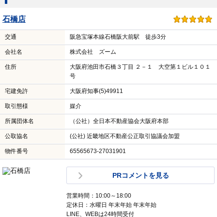
石橋店
交通
阪急宝塚本線石橋阪大前駅 徒歩3分
会社名
株式会社 ズーム
住所
大阪府池田市石橋３丁目 ２－１ 大空第１ビル１０１
号
宅建免許
大阪府知事(5)49911
取引態様
媒介
所属団体名
（公社）全日本不動産協会大阪府本部
公取協名
(公社) 近畿地区不動産公正取引協議会加盟
物件番号
65565673-27031901
PRコメントを見る
営業時間：10:00～18:00
定休日：水曜日 年末年始 年末年始
LINE、WEBは24時間受付