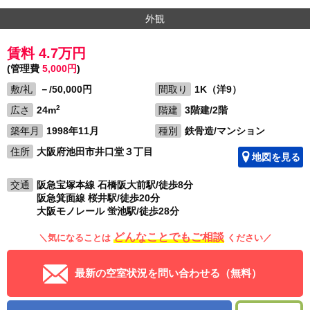
外観
賃料 4.7万円
(管理費
5,000円
)
敷/礼
－/50,000円
間取り
1K（洋9）
2
広さ
24m
階建
3階建/2階
築年月
1998年11月
種別
鉄骨造/マンション
住所
大阪府池田市井口堂３丁目
地図を見る
交通
阪急宝塚本線 石橋阪大前駅/徒歩8分
阪急箕面線 桜井駅/徒歩20分
大阪モノレール 蛍池駅/徒歩28分
どんなことでもご相談
＼気になることは
ください／
最新の空室状況を問い合わせる（無料）