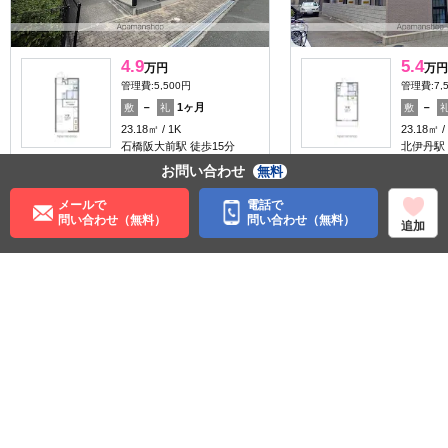
4.9
5.4
万円
万円
管理費:5,500円
管理費:7,
－
1ヶ月
－
敷
礼
敷
23.18㎡
1K
23.18㎡
石橋阪大前駅 徒歩15分
北伊丹駅 
大阪府池田市豊島北２丁目
大阪府池
お問い合わせ
無料
メールで
電話で
問い合わせ（無料）
問い合わせ（無料）
追加
住む街研究所で街の情報を見る
大阪府
池田市
阪急宝塚本線
石橋阪大前駅
阪急箕面線
桜井駅
大阪モノレール
蛍池駅