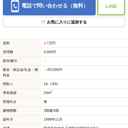
電話で問い合わせる（無料）
LINE
お気に入りに追加する
賃料
4.7
万円
管理費
5,000円
償却/敷引
－
敷金・保証金/礼金・権
－/50,000円
利金
間取り
1K（洋9）
2
専有面積
24m
部屋向き
東
建物階数
3階建/2階
築年月
1998年11月