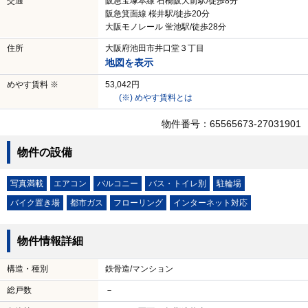
交通
阪急宝塚本線 石橋阪大前駅/徒歩8分
阪急箕面線 桜井駅/徒歩20分
大阪モノレール 蛍池駅/徒歩28分
住所
大阪府池田市井口堂３丁目
地図を表示
めやす賃料 ※
53,042円
(※) めやす賃料とは
物件番号：65565673-27031901
物件の設備
写真満載
エアコン
バルコニー
バス・トイレ別
駐輪場
バイク置き場
都市ガス
フローリング
インターネット対応
物件情報詳細
構造・種別
鉄骨造/マンション
総戸数
－