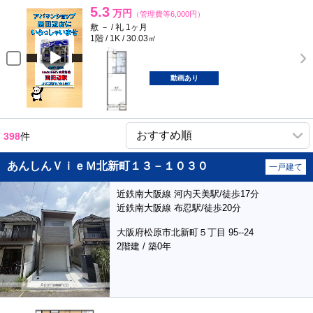
5.3
万円
（管理費等6,000円）
敷 － / 礼 1ヶ月
1階 / 1K / 30.03㎡
動画あり
398
件
あんしんＶｉｅＭ北新町１３－１０３０
一戸建て
近鉄南大阪線 河内天美駅/徒歩17分
近鉄南大阪線 布忍駅/徒歩20分
大阪府松原市北新町５丁目 95--24
2階建 / 築0年