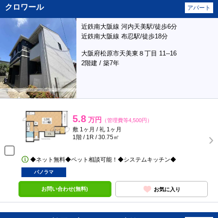
クロワール
アパート
近鉄南大阪線 河内天美駅/徒歩6分
近鉄南大阪線 布忍駅/徒歩18分
大阪府松原市天美東８丁目 11--16
2階建 / 築7年
5.8
万円
（管理費等4,500円）
敷 1ヶ月 / 礼 1ヶ月
1階 / 1R / 30.75㎡
◆ネット無料◆ペット相談可能！◆システムキッチン◆
パノラマ
お問い合わせ(無料)
お気に入り