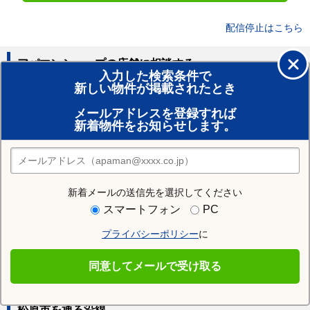
配信停止はこちら
アパマンショップの店舗に相談する
入力した検索条件で
新しい物件が掲載されたとき
賃貸のプロがお部屋探し！
メールアドレスを登録すれば
おまかせ物件リクエスト
新着物件をお知らせします。
住みたい街の店舗を探す
店舗検索
新着メールの送信先を選択してください
近隣の駅
スマートフォン
PC
高見ノ里駅
河内松原駅
布忍駅
プライバシーポリシー
に
河内天美駅
同意してメールで受け取る
松原市を通る沿線