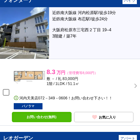
フォンターナ
ハイツ
近鉄南大阪線 河内松原駅/徒歩19分
近鉄南大阪線 布忍駅/徒歩24分
大阪府松原市三宅西２丁目 19--4
3階建 / 築7年
8.3
万円
（管理費等8,000円）
敷 － / 礼 83,000円
1階 / 1LDK / 51.1㎡
河内天美店072－349－0606！お問い合わせ下さい！！
パノラマ
お問い合わせ(無料)
お気に入り
レオガーデン
アパート