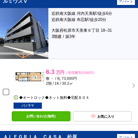
ルミウスⅤ
アパート
近鉄南大阪線 河内天美駅/徒歩6分
近鉄南大阪線 布忍駅/徒歩20分
大阪府松原市天美東６丁目 18--31
3階建 / 築3年
6.3
万円
（管理費等3,500円）
敷 － / 礼 73,000円
2階 / 1K / 30.2㎡
◆オートロック◆ネット無料◆宅配ＢＯＸ
パノラマ
お問い合わせ(無料)
お気に入り
ＡＬＥＧＲＩＡ ＣＡＳＡ 松原
アパート