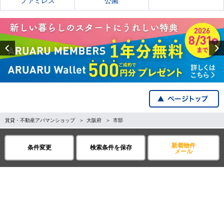
ファミレス
公園
Previous
賃貸・不動産アパマンショップ
大阪府
市部
全国の都道府県から探す
新着物件
条件変更
検索条件を保存
メール
企業・IR情報
サイトポリシー
プライバシーポリシー
運営会社について
©APAMAN Co.,Ltd.