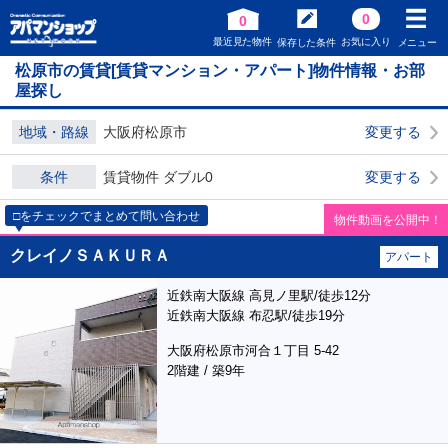
0
0
最近見た物件
お気に入り
保存した条件
メニュー
松原市の賃貸[賃貸マンション・アパート]物件情報・お部
屋探し
地域・路線
大阪府松原市
変更する
条件
賃貸物件 ダブル0
変更する
□をチェックでまとめて問い合わせ
物件動画を公開中！
クレイノＳＡＫＵＲＡ
アパート
近鉄南大阪線 高見ノ里駅/徒歩12分
近鉄南大阪線 布忍駅/徒歩19分
大阪府松原市河合１丁目 5-42
2階建 / 築9年