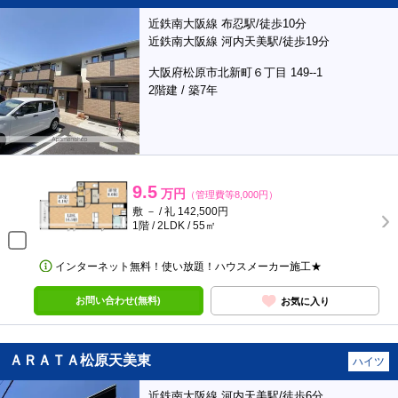
近鉄南大阪線 布忍駅/徒歩10分
近鉄南大阪線 河内天美駅/徒歩19分
大阪府松原市北新町６丁目 149--1
2階建 / 築7年
9.5
万円
（管理費等8,000円）
敷 － / 礼 142,500円
1階 / 2LDK / 55㎡
インターネット無料！使い放題！ハウスメーカー施工★
お問い合わせ(無料)
お気に入り
ＡＲＡＴＡ松原天美東
ハイツ
近鉄南大阪線 河内天美駅/徒歩6分