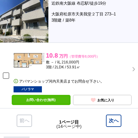
近鉄南大阪線 布忍駅/徒歩19分
大阪府松原市天美我堂２丁目 273--1
3階建 / 築8年
10.8
万円
（管理費等8,000円）
敷 － / 礼 216,000円
3階 / 2LDK / 53.91㎡
アパマンショップ河内天美店までお問合せ下さい。
パノラマ
お問い合わせ(無料)
お気に入り
前へ
次へ
1ページ目
(14ページ中)