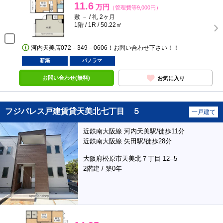
11.6
万円
（管理費等9,000円）
敷 － / 礼 2ヶ月
1階 / 1R / 50.22㎡
河内天美店072－349－0606！お問い合わせ下さい！！
新築
パノラマ
お問い合わせ(無料)
お気に入り
フジパレス戸建賃貸天美北七丁目 ５
一戸建て
近鉄南大阪線 河内天美駅/徒歩11分
近鉄南大阪線 矢田駅/徒歩28分
大阪府松原市天美北７丁目 12--5
2階建 / 築0年