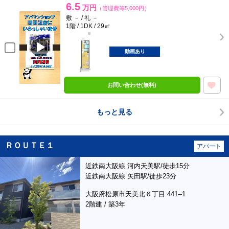
6.5
万円
（管理費等5,000円）
敷 － / 礼 －
1階 / 1DK / 29㎡
動画あり
お問い合わせ(無料)
もっと見る
ＲＯＵＴＥ１
アパート
近鉄南大阪線 河内天美駅/徒歩15分
近鉄南大阪線 矢田駅/徒歩23分
大阪府松原市天美北６丁目 441--1
2階建 / 築3年