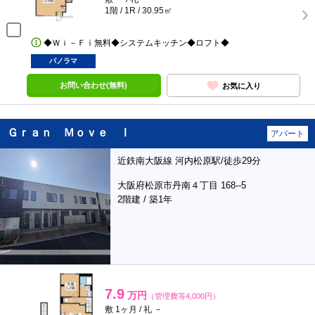
1階 / 1R / 30.95㎡
◆Ｗｉ－Ｆｉ無料◆システムキッチン◆ロフト◆
パノラマ
お問い合わせ(無料)
お気に入り
Ｇｒａｎ Ｍｏｖｅ Ⅰ
アパート
近鉄南大阪線 河内松原駅/徒歩29分
大阪府松原市丹南４丁目 168--5
2階建 / 築1年
7.9
万円
（管理費等4,000円）
敷 1ヶ月 / 礼 －