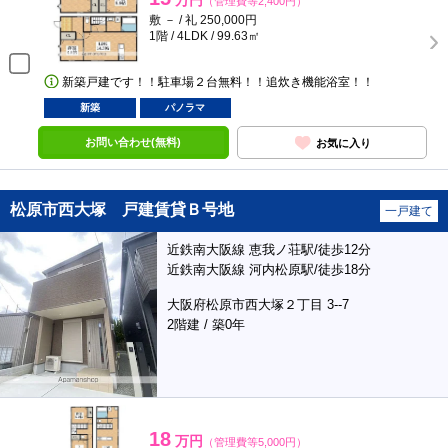
万円
（管理費等2,400円）
敷 － / 礼 250,000円
1階 / 4LDK / 99.63㎡
新築戸建です！！駐車場２台無料！！追炊き機能浴室！！
新築
パノラマ
お問い合わせ(無料)
お気に入り
松原市西大塚 戸建賃貸Ｂ号地
一戸建て
近鉄南大阪線 恵我ノ荘駅/徒歩12分
近鉄南大阪線 河内松原駅/徒歩18分
大阪府松原市西大塚２丁目 3--7
2階建 / 築0年
18
万円
（管理費等5,000円）