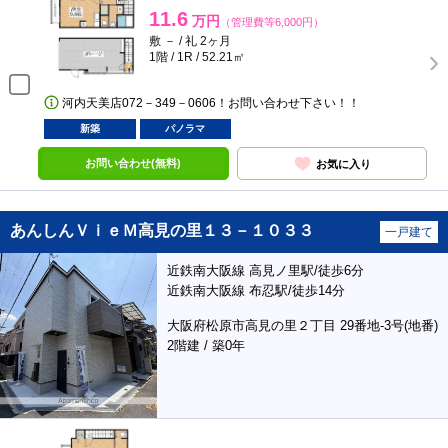
11.6
万円
（管理費等6,000円）
敷 － / 礼 2ヶ月
1階 / 1R / 52.21㎡
河内天美店072－349－0606！お問い合わせ下さい！！
新築
パノラマ
お問い合わせ(無料)
お気に入り
あんしんＶｉｅＭ高見の里１３－１０３３
一戸建て
近鉄南大阪線 高見ノ里駅/徒歩6分
近鉄南大阪線 布忍駅/徒歩14分
大阪府松原市高見の里２丁目 29番地-3号(地番)
2階建 / 築0年