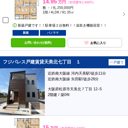
14.95
万円
（管理費等2,400円）
敷 － / 礼 250,000円
1階 / 4LDK / 91.35㎡
新築戸建です！！駐車場２台無料！！追炊き機能浴室！！
新築
パノラマ
お問い合わせ(無料)
お気に入り
フジパレス戸建賃貸天美北七丁目 １
一戸建て
近鉄南大阪線 河内天美駅/徒歩11分
近鉄南大阪線 矢田駅/徒歩28分
大阪府松原市天美北７丁目 12--5
2階建 / 築0年
15