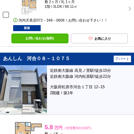
敷 2ヶ月 / 礼 1ヶ月
1階 / 3LDK / 86.11㎡
河内天美店072－349－0606！お問い合わせ下さい！！
新築
お問い合わせ(無料)
お気に入り
あんしん 河合０８－１０７５
アパート
近鉄南大阪線 高見ノ里駅/徒歩15分
近鉄南大阪線 河内松原駅/徒歩22分
大阪府松原市河合１丁目 12--15
2階建 / 築1年
5.8
万円
（管理費等8,500円）
敷 － / 礼 －