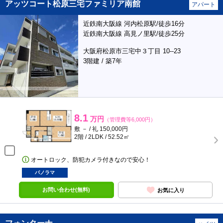
アッツコート松原三宅ファミリア南館
アパート
近鉄南大阪線 河内松原駅/徒歩16分
近鉄南大阪線 高見ノ里駅/徒歩25分
大阪府松原市三宅中３丁目 10--23
3階建 / 築7年
8.1
万円
（管理費等6,000円）
敷 － / 礼 150,000円
2階 / 2LDK / 52.52㎡
オートロック、防犯カメラ付きなので安心！
パノラマ
お問い合わせ(無料)
お気に入り