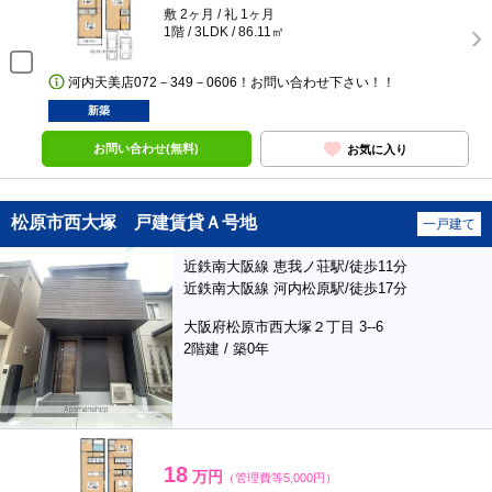
敷 2ヶ月 / 礼 1ヶ月
1階 / 3LDK / 86.11㎡
河内天美店072－349－0606！お問い合わせ下さい！！
新築
お問い合わせ(無料)
お気に入り
松原市西大塚 戸建賃貸Ａ号地
一戸建て
近鉄南大阪線 恵我ノ荘駅/徒歩11分
近鉄南大阪線 河内松原駅/徒歩17分
大阪府松原市西大塚２丁目 3--6
2階建 / 築0年
18
万円
（管理費等5,000円）