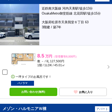
近鉄南大阪線 河内天美駅/徒歩13分
OsakaMetro御堂筋線 北花田駅/徒歩15分
大阪府松原市天美我堂６丁目 63
3階建 / 築7年
8.5
万円
（管理費等8,000円）
敷 － / 礼 127,500円
1階 / 1LDK / 45.01㎡
一坪タイプのお風呂です！
パノラマ
お問い合わせ(無料)
お気に入り
メゾン・ハルモニアＷ棟
アパート