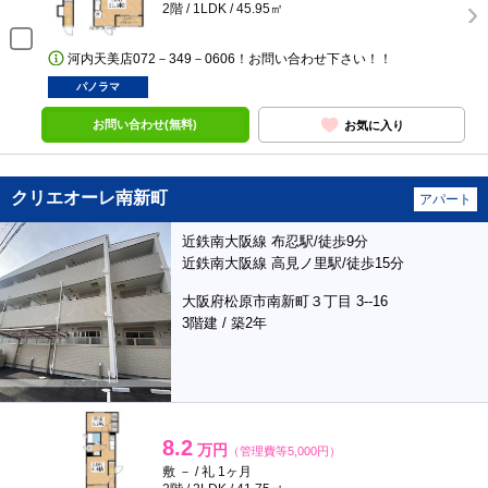
2階 / 1LDK / 45.95㎡
河内天美店072－349－0606！お問い合わせ下さい！！
パノラマ
お問い合わせ(無料)
お気に入り
クリエオーレ南新町
アパート
近鉄南大阪線 布忍駅/徒歩9分
近鉄南大阪線 高見ノ里駅/徒歩15分
大阪府松原市南新町３丁目 3--16
3階建 / 築2年
8.2
万円
（管理費等5,000円）
敷 － / 礼 1ヶ月