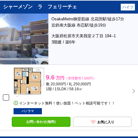
シャーメゾン ラ フェリーチェ
ハイツ
OsakaMetro御堂筋線 北花田駅/徒歩17分
近鉄南大阪線 布忍駅/徒歩19分
大阪府松原市天美我堂２丁目 194--1
3階建 / 築6年
9.6
万円
（管理費等7,500円）
敷 20,000円 / 礼 250,000円
1階 / 1SLDK / 58.18㎡
インターネット無料！使い放題！ペット相談可能です！！
パノラマ
お問い合わせ(無料)
お気に入り