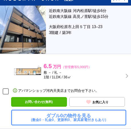
近鉄南大阪線 河内松原駅/徒歩6分
近鉄南大阪線 高見ノ里駅/徒歩15分
大阪府松原市上田５丁目 13--23
3階建 / 築3年
6.5
万円
（管理費等5,000円）
敷 － / 礼 －
1階 / 1LDK / 36㎡
アパマンショップ河内天美店までお問合せ下さい。
お問い合わせ(無料)
お気に入り
ダブル0の物件を見る
(敷金0・礼金0、更新料0、家具家電付きもあり)