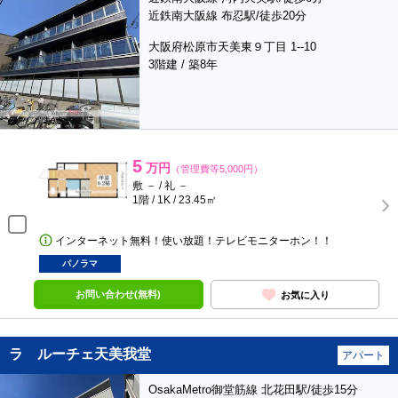
近鉄南大阪線 布忍駅/徒歩20分
大阪府松原市天美東９丁目 1--10
3階建 / 築8年
5
万円
（管理費等5,000円）
敷 － / 礼 －
1階 / 1K / 23.45㎡
インターネット無料！使い放題！テレビモニターホン！！
パノラマ
お問い合わせ(無料)
お気に入り
ラ ルーチェ天美我堂
アパート
OsakaMetro御堂筋線 北花田駅/徒歩15分