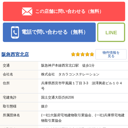
この店舗に問い合わせる（無料）
電話で問い合わせる（無料）
LINE
物件情報を
阪急西宮北店
見る
交通
阪急神戸本線西宮北口駅 徒歩1分
会社名
株式会社 タカラコンステレーション
住所
兵庫県西宮市甲風園１丁目 3-3 須澤興産ビル１０４
号
宅建免許
国土交通大臣(5)6206
取引態様
媒介
所属団体名
(一社)大阪府宅地建物取引業協会、(一社)兵庫県宅地建
物取引業協会