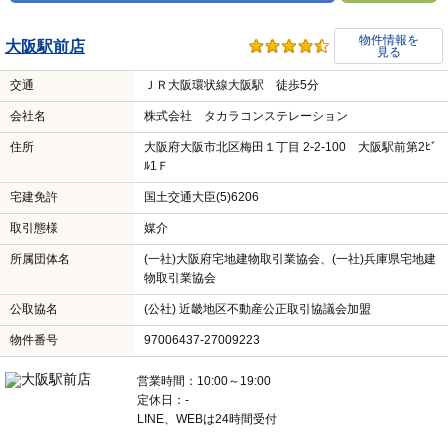
物件情報を
大阪駅前店
見る
交通
ＪＲ大阪環状線大阪駅 徒歩5分
会社名
株式会社 タカラコンステレーション
住所
大阪府大阪市北区梅田１丁目 2-2-100 大阪駅前第2ﾋﾞ
ﾙ1Ｆ
宅建免許
国土交通大臣(5)6206
取引態様
媒介
所属団体名
(一社)大阪府宅地建物取引業協会、(一社)兵庫県宅地建
物取引業協会
公取協名
(公社) 近畿地区不動産公正取引協議会加盟
物件番号
97006437-27009223
営業時間：10:00～19:00
定休日：-
LINE、WEBは24時間受付