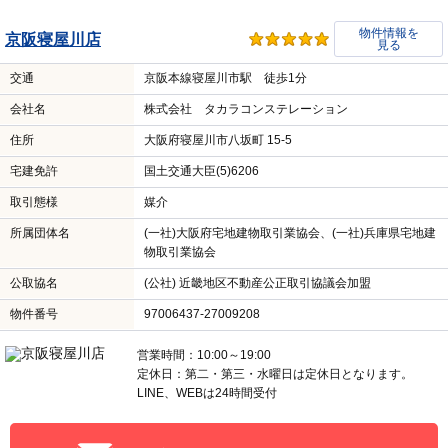
物件情報を
京阪寝屋川店
見る
交通
京阪本線寝屋川市駅 徒歩1分
会社名
株式会社 タカラコンステレーション
住所
大阪府寝屋川市八坂町 15-5
宅建免許
国土交通大臣(5)6206
取引態様
媒介
所属団体名
(一社)大阪府宅地建物取引業協会、(一社)兵庫県宅地建
物取引業協会
公取協名
(公社) 近畿地区不動産公正取引協議会加盟
物件番号
97006437-27009208
営業時間：10:00～19:00
定休日：第二・第三・水曜日は定休日となります。
LINE、WEBは24時間受付