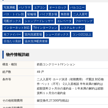
写真満載
パノラマ
エアコン
オートロック
バルコニー
バス・トイレ別
駐輪場
バイク置き場
角部屋
二人入居可
宅配ボックス
シャンプードレッサー
エレベータ
フローリング
インターネット対応
TVインターフォン
システムキッチン
光ファイバー
室内洗濯置場
シューズボックス
コンロ2口以上
日当たり良好
温水洗浄暖房便座
物件情報詳細
構造・種別
鉄筋コンクリート/マンション
総戸数
49 戸
条件等
二人入居可･カード決済（初期費用）･IT重説 対応物
件･ペット（不可）･2人入居相談 半年未満の解約は
総額賃料２ヶ月分の違約金・１年未満の解約は総額
賃料１ヶ月分の違約金
その他初期費用
鍵交換代 27,500円(税込)
その他月額費用
－