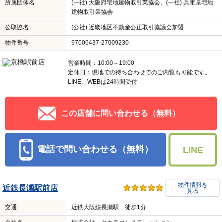
所属団体名
(一社) 大阪府宅地建物取引業協会、(一社) 兵庫県宅地
建物取引業協会
公取協名
(公社) 近畿地区不動産公正取引協議会加盟
物件番号
97006437-27009230
営業時間：10:00～19:00
定休日：現地での待ち合わせでのご内覧も可能です。
LINE、WEBは24時間受付
この店舗に問い合わせる（無料）
電話で問い合わせる（無料）
LINE
物件情報を
近鉄長瀬駅前店
見る
交通
近鉄大阪線長瀬駅 徒歩1分