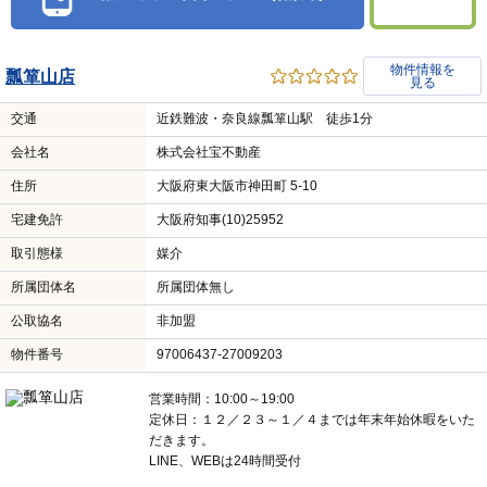
物件情報を
瓢箪山店
見る
交通
近鉄難波・奈良線瓢箪山駅 徒歩1分
会社名
株式会社宝不動産
住所
大阪府東大阪市神田町 5-10
宅建免許
大阪府知事(10)25952
取引態様
媒介
所属団体名
所属団体無し
公取協名
非加盟
物件番号
97006437-27009203
営業時間：10:00～19:00
定休日：１２／２３～１／４までは年末年始休暇をいた
だきます。
LINE、WEBは24時間受付