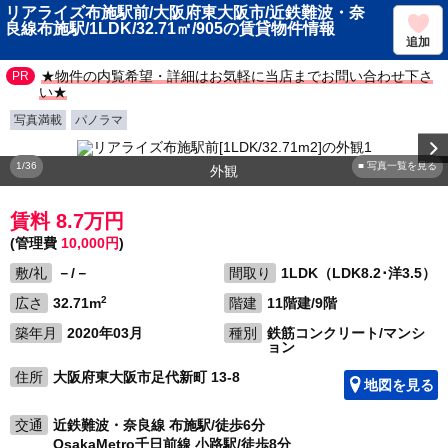
リアライズ布施駅前/大阪府東大阪市/近鉄難波・奈
良線布施駅/1LDK/32.71㎡/905の賃貸物件情報
追加
★物件の内覧希望・詳細はお気軽に当店までお問い合わせ下さ
い★
写真満載
パノラマ
1/36
■ 写真一覧を見る
外観
賃料 8.7万円
(管理費
10,000円
)
敷/礼
－/－
間取り
1LDK（LDK8.2･洋3.5）
2
広さ
32.71m
階建
11階建/9階
築年月
2020年03月
種別
鉄筋コンクリート/マンシ
ョン
住所
大阪府東大阪市足代新町 13-8
地図を見る
交通
近鉄難波・奈良線 布施駅/徒歩6分
OsakaMetro千日前線 小路駅/徒歩8分