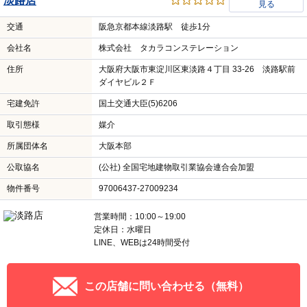
淡路店
見る
交通
阪急京都本線淡路駅 徒歩1分
会社名
株式会社 タカラコンステレーション
住所
大阪府大阪市東淀川区東淡路４丁目 33-26 淡路駅前
ダイヤビル２Ｆ
宅建免許
国土交通大臣(5)6206
取引態様
媒介
所属団体名
大阪本部
公取協名
(公社) 全国宅地建物取引業協会連合会加盟
物件番号
97006437-27009234
営業時間：10:00～19:00
定休日：水曜日
LINE、WEBは24時間受付
この店舗に問い合わせる（無料）