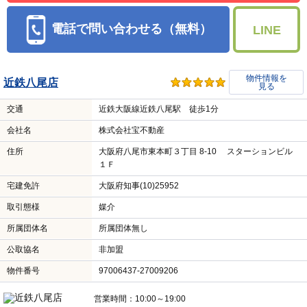
電話で問い合わせる（無料）
LINE
物件情報を
近鉄八尾店
見る
交通
近鉄大阪線近鉄八尾駅 徒歩1分
会社名
株式会社宝不動産
住所
大阪府八尾市東本町３丁目 8-10 スターションビル
１Ｆ
宅建免許
大阪府知事(10)25952
取引態様
媒介
所属団体名
所属団体無し
公取協名
非加盟
物件番号
97006437-27009206
営業時間：10:00～19:00