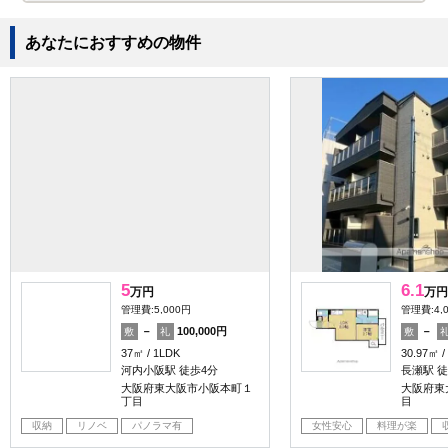
あなたにおすすめの物件
5
6.1
万円
万円
管理費:5,000円
管理費:4,
－
100,000円
－
敷
礼
敷
37㎡
1LDK
30.97㎡
河内小阪駅 徒歩4分
長瀬駅 徒
大阪府東大阪市小阪本町１
大阪府東
丁目
目
収納
リノベ
パノラマ有
女性安心
料理が楽