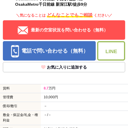
OsakaMetro千日前線 新深江駅/徒歩9分
どんなことでもご相談
＼気になることは
ください／
最新の空室状況を問い合わせる（無料）
電話で問い合わせる（無料）
LINE
お気に入りに追加する
賃料
8.7
万円
管理費
10,000円
償却/敷引
－
敷金・保証金/礼金・権
－/－
利金