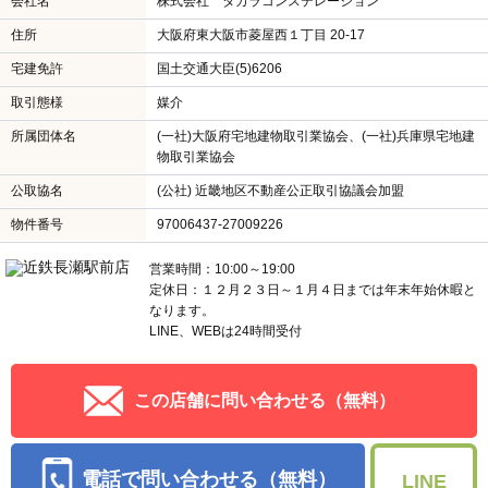
会社名
株式会社 タカラコンステレーション
住所
大阪府東大阪市菱屋西１丁目 20-17
宅建免許
国土交通大臣(5)6206
取引態様
媒介
所属団体名
(一社)大阪府宅地建物取引業協会、(一社)兵庫県宅地建
物取引業協会
公取協名
(公社) 近畿地区不動産公正取引協議会加盟
物件番号
97006437-27009226
営業時間：10:00～19:00
定休日：１２月２３日～１月４日までは年末年始休暇と
なります。
LINE、WEBは24時間受付
この店舗に問い合わせる（無料）
電話で問い合わせる（無料）
LINE