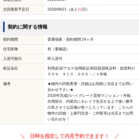
次回更新予定日
2026/08/21（あと
12
日）
契約に関する情報
契約期間
普通借家・契約期間 24ヶ月
住宅保険
有（要確認）
入居可能日
即入居可
保証会社
利用必須/アセス信用保証/初回賃貸保証料：総賃料の
５０％ ￥１０，０００－／１年毎
備考
★物件の内覧希望・詳細はお気軽に当店までお問い
合わせ下さい★
2020年完成のハイグレード賃智マンション！外観、
共用部分、内装共にキレイで生活する上で使い勝手
の良さそうな設備が色々と入っています。こちらの
物件の詳細・上家円交渉・ご内覧等は当店までお問
い合わせを！
＼ 日時を指定して内見予約できます！ ／