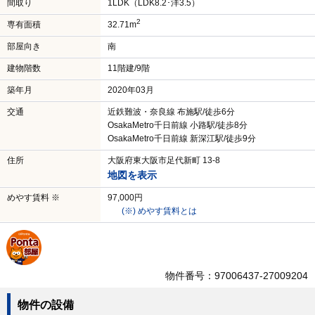
間取り
1LDK（LDK8.2･洋3.5）
2
専有面積
32.71m
部屋向き
南
建物階数
11階建/9階
築年月
2020年03月
交通
近鉄難波・奈良線 布施駅/徒歩6分
OsakaMetro千日前線 小路駅/徒歩8分
OsakaMetro千日前線 新深江駅/徒歩9分
住所
大阪府東大阪市足代新町 13-8
地図を表示
めやす賃料 ※
97,000円
(※) めやす賃料とは
物件番号：97006437-27009204
物件の設備