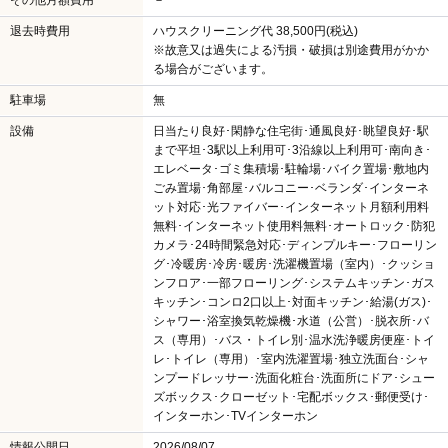
退去時費用
ハウスクリーニング代 38,500円(税込)
※故意又は過失による汚損・破損は別途費用がかか
る場合がございます。
駐車場
無
設備
日当たり良好･閑静な住宅街･通風良好･眺望良好･駅
まで平坦･3駅以上利用可･3沿線以上利用可･南向き･
エレベータ･ゴミ集積場･駐輪場･バイク置場･敷地内
ごみ置場･角部屋･バルコニー･ベランダ･インターネ
ット対応･光ファイバー･インターネット月額利用料
無料･インターネット使用料無料･オートロック･防犯
カメラ･24時間緊急対応･ディンプルキー･フローリン
グ･冷暖房･冷房･暖房･洗濯機置場（室内）･クッショ
ンフロア･一部フローリング･システムキッチン･ガス
キッチン･コンロ2口以上･対面キッチン･給湯(ガス)･
シャワー･浴室換気乾燥機･水道（公営）･脱衣所･バ
ス（専用）･バス・トイレ別･温水洗浄暖房便座･トイ
レ･トイレ（専用）･室内洗濯置場･独立洗面台･シャ
ンプードレッサー･洗面化粧台･洗面所にドア･シュー
ズボックス･クローゼット･宅配ボックス･郵便受け･
インターホン･TVインターホン
情報公開日
2026/08/07