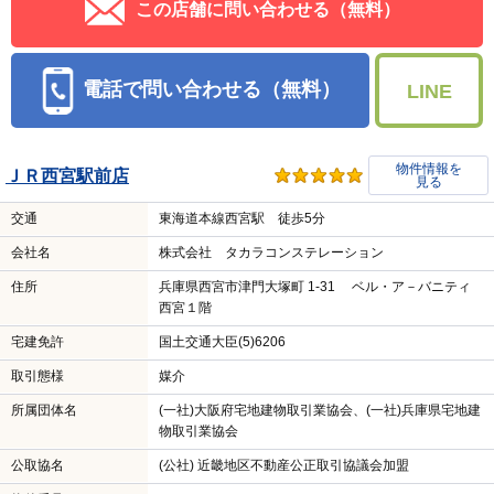
この店舗に問い合わせる（無料）
電話で問い合わせる（無料）
LINE
物件情報を
ＪＲ西宮駅前店
見る
交通
東海道本線西宮駅 徒歩5分
会社名
株式会社 タカラコンステレーション
住所
兵庫県西宮市津門大塚町 1-31 ベル・ア－バニティ
西宮１階
宅建免許
国土交通大臣(5)6206
取引態様
媒介
所属団体名
(一社)大阪府宅地建物取引業協会、(一社)兵庫県宅地建
物取引業協会
公取協名
(公社) 近畿地区不動産公正取引協議会加盟