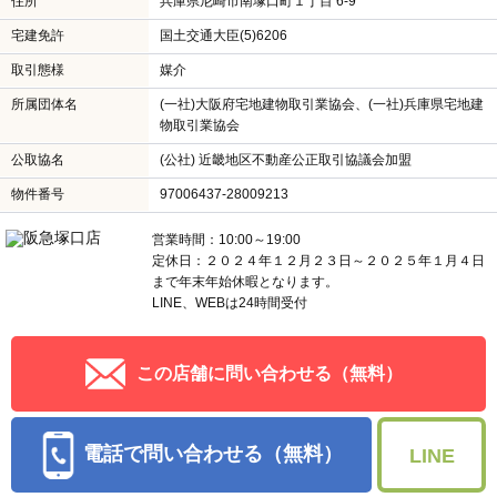
住所
兵庫県尼崎市南塚口町１丁目 6-9
宅建免許
国土交通大臣(5)6206
取引態様
媒介
所属団体名
(一社)大阪府宅地建物取引業協会、(一社)兵庫県宅地建
物取引業協会
公取協名
(公社) 近畿地区不動産公正取引協議会加盟
物件番号
97006437-28009213
営業時間：10:00～19:00
定休日：２０２４年１２月２３日～２０２５年１月４日
まで年末年始休暇となります。
LINE、WEBは24時間受付
この店舗に問い合わせる（無料）
電話で問い合わせる（無料）
LINE