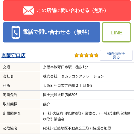
この店舗に問い合わせる（無料）
電話で問い合わせる（無料）
LINE
物件情報を
京阪守口店
見る
交通
京阪本線守口市駅 徒歩1分
会社名
株式会社 タカラコンステレーション
住所
大阪府守口市寺内町２丁目 8-8
宅建免許
国土交通大臣(5)6206
取引態様
媒介
所属団体名
(一社)大阪府宅地建物取引業協会、(一社)兵庫県宅地建
物取引業協会
公取協名
(公社) 近畿地区不動産公正取引協議会加盟