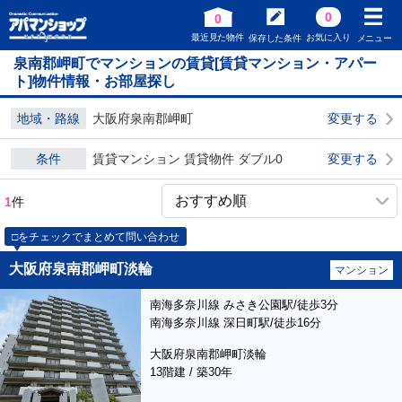
0
0
最近見た物件
お気に入り
保存した条件
メニュー
泉南郡岬町でマンションの賃貸[賃貸マンション・アパー
ト]物件情報・お部屋探し
地域・路線
大阪府泉南郡岬町
変更する
条件
賃貸マンション 賃貸物件 ダブル0
変更する
1
件
□をチェックでまとめて問い合わせ
大阪府泉南郡岬町淡輪
マンション
南海多奈川線 みさき公園駅/徒歩3分
南海多奈川線 深日町駅/徒歩16分
大阪府泉南郡岬町淡輪
13階建 / 築30年