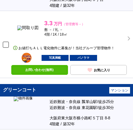
4階建 / 築32年
3.3
万円
（管理費等－）
敷 － / 礼 －
4階 / 1K / 18㎡
お値打ちＡＬＬ電化物件に募集が！当社グループ管理物件！
ポンタ
部屋
写真満載
パノラマ
お問い合わせ(無料)
お気に入り
グリーンコート
マンション
近鉄難波・奈良線 瓢箪山駅/徒歩25分
近鉄難波・奈良線 東花園駅/徒歩30分
大阪府東大阪市横小路町５丁目 8-8
4階建 / 築32年