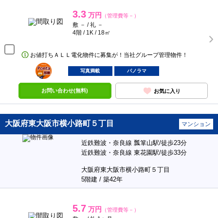
3.3
万円
（管理費等－）
敷 － / 礼 －
4階 / 1K / 18㎡
お値打ちＡＬＬ電化物件に募集が！当社グループ管理物件！
ポンタ
部屋
写真満載
パノラマ
お問い合わせ(無料)
お気に入り
大阪府東大阪市横小路町５丁目
マンション
近鉄難波・奈良線 瓢箪山駅/徒歩23分
近鉄難波・奈良線 東花園駅/徒歩33分
大阪府東大阪市横小路町５丁目
5階建 / 築42年
5.7
万円
（管理費等－）