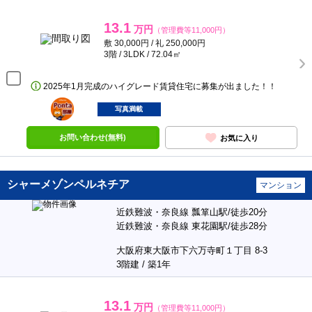
13.1
万円
（管理費等11,000円）
敷 30,000円 / 礼 250,000円
3階 / 3LDK / 72.04㎡
2025年1月完成のハイグレード賃貸住宅に募集が出ました！！
ポンタ
部屋
写真満載
お問い合わせ(無料)
お気に入り
シャーメゾンペルネチア
マンション
近鉄難波・奈良線 瓢箪山駅/徒歩20分
近鉄難波・奈良線 東花園駅/徒歩28分
大阪府東大阪市下六万寺町１丁目 8-3
3階建 / 築1年
13.1
万円
（管理費等11,000円）