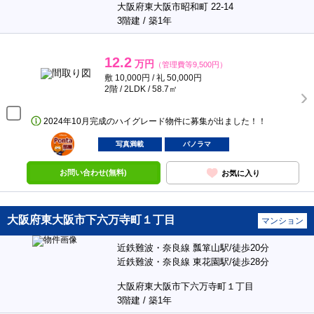
大阪府東大阪市昭和町 22-14
3階建 / 築1年
12.2
万円
（管理費等9,500円）
敷 10,000円 / 礼 50,000円
2階 / 2LDK / 58.7㎡
2024年10月完成のハイグレード物件に募集が出ました！！
ポンタ
部屋
写真満載
パノラマ
お問い合わせ(無料)
お気に入り
大阪府東大阪市下六万寺町１丁目
マンション
近鉄難波・奈良線 瓢箪山駅/徒歩20分
近鉄難波・奈良線 東花園駅/徒歩28分
大阪府東大阪市下六万寺町１丁目
3階建 / 築1年