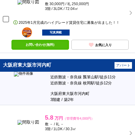
敷 30,000円 / 礼 250,000円
3階 / 3LDK / 72.04㎡
2025年1月完成のハイグレード賃貸住宅に募集が出ました！！
ポンタ
部屋
写真満載
お問い合わせ(無料)
お気に入り
大阪府東大阪市河内町
アパート
近鉄難波・奈良線 瓢箪山駅/徒歩11分
近鉄難波・奈良線 枚岡駅/徒歩12分
大阪府東大阪市河内町
3階建 / 築2年
5.8
万円
（管理費等4,000円）
敷 － / 礼 －
3階 / 1LDK / 30.3㎡