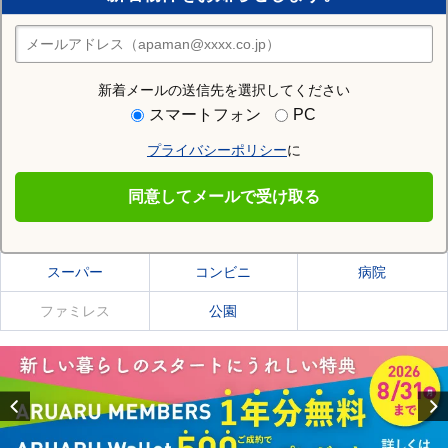
住みたい街の店舗を探す
店舗検索
新着メールの送信先を選択してください
住む街研究所で東花園駅の情報を見る
スマートフォン
PC
プライバシーポリシー
に
東花園駅
同意してメールで受け取る
東花園駅の施設一覧
スーパー
コンビニ
病院
ファミレス
公園
Previous