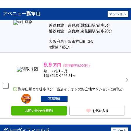
アベニュー瓢箪山
マンション
近鉄難波・奈良線 瓢箪山駅/徒歩3分
近鉄難波・奈良線 東花園駅/徒歩20分
大阪府東大阪市神田町 3-5
4階建 / 築1年
9.9
万円
（管理費等9,000円）
敷 － / 礼 1ヶ月
1階 / 2LDK / 46.81㎡
瓢箪山駅まで徒歩３分！当店イチオシの好立地マンションに募集が
ポンタ
部屋
写真満載
お問い合わせ(無料)
お気に入り
グルーヴィフィールド
アパート