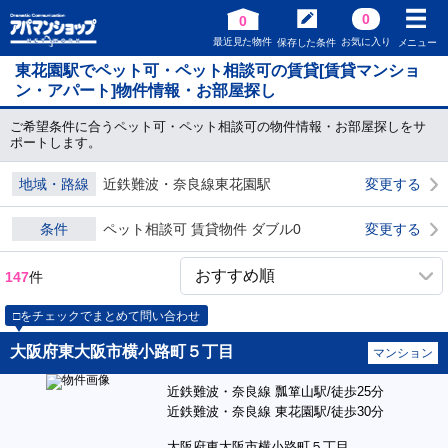
0
0
最近見た物件
お気に入り
保存した条件
メニュー
東花園駅でペット可・ペット相談可の賃貸[賃貸マンショ
ン・アパート]物件情報・お部屋探し
ご希望条件に合うペット可・ペット相談可の物件情報・お部屋探しをサ
ポートします。
地域・路線
近鉄難波・奈良線東花園駅
変更する
条件
ペット相談可 賃貸物件 ダブル0
変更する
147
件
□をチェックでまとめて問い合わせ
大阪府東大阪市横小路町５丁目
マンション
近鉄難波・奈良線 瓢箪山駅/徒歩25分
近鉄難波・奈良線 東花園駅/徒歩30分
大阪府東大阪市横小路町５丁目