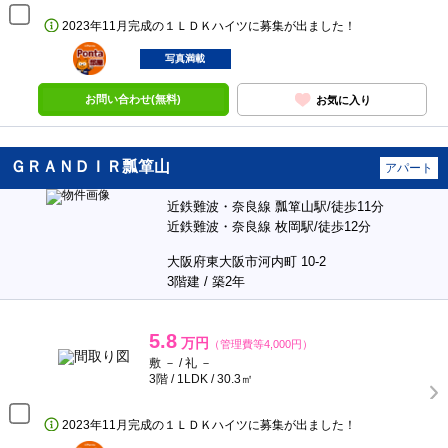
2023年11月完成の１ＬＤＫハイツに募集が出ました！
ポンタ
部屋
写真満載
お問い合わせ(無料)
お気に入り
ＧＲＡＮＤＩＲ瓢箪山
アパート
近鉄難波・奈良線 瓢箪山駅/徒歩11分
近鉄難波・奈良線 枚岡駅/徒歩12分
大阪府東大阪市河内町 10-2
3階建 / 築2年
5.8
万円
（管理費等4,000円）
敷 － / 礼 －
3階 / 1LDK / 30.3㎡
2023年11月完成の１ＬＤＫハイツに募集が出ました！
ポンタ