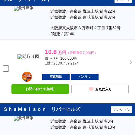
近鉄難波・奈良線 瓢箪山駅/徒歩22分
近鉄難波・奈良線 東花園駅/徒歩37分
大阪府東大阪市六万寺町２丁目 7番32号
2階建 / 築1年
10.8
万円
（管理費等7,000円）
敷 － / 礼 100,000円
1階 / 2LDK / 59.21㎡
ポンタ
部屋
写真満載
パノラマ
お問い合わせ(無料)
お気に入り
ＳｈａＭａｉｓｏｎ リバーヒルズ
マンション
近鉄難波・奈良線 瓢箪山駅/徒歩8分
近鉄難波・奈良線 東花園駅/徒歩13分