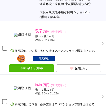
近鉄難波・奈良線 東花園駅/徒歩33分
大阪府東大阪市横小路町５丁目 8-15
5階建 / 築42年
5.7
万円
（管理費等－）
敷 － / 礼 1ヶ月
2階 / 2DK / 40㎡
物件詳細、ご内覧、条件交渉はアパマンショップ瓢箪山店まで♪
ポンタ
部屋
写真満載
お問い合わせ(無料)
お気に入り
5.5
万円
（管理費等－）
敷 － / 礼 1ヶ月
4階 / 3DK / 51.52㎡
物件詳細、ご内覧、条件交渉はアパマンショップ瓢箪山店まで♪