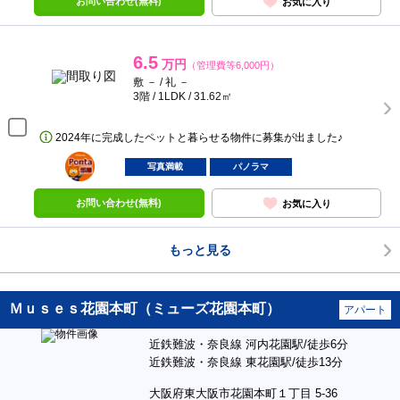
お問い合わせ(無料)
お気に入り
6.5
万円
（管理費等6,000円）
敷 － / 礼 －
3階 / 1LDK / 31.62㎡
2024年に完成したペットと暮らせる物件に募集が出ました♪
ポンタ
部屋
写真満載
パノラマ
お問い合わせ(無料)
お気に入り
もっと見る
Ｍｕｓｅｓ花園本町（ミューズ花園本町）
アパート
近鉄難波・奈良線 河内花園駅/徒歩6分
近鉄難波・奈良線 東花園駅/徒歩13分
大阪府東大阪市花園本町１丁目 5-36