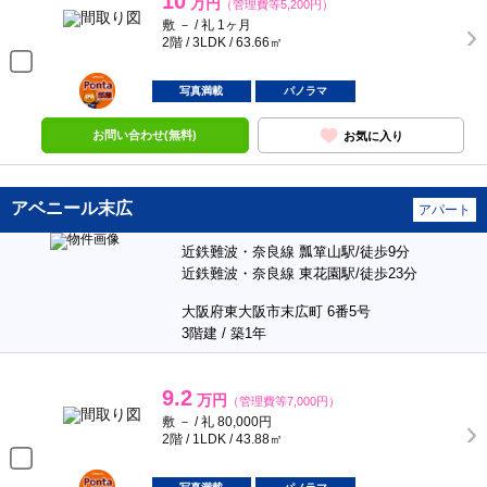
10
万円
（管理費等5,200円）
敷 － / 礼 1ヶ月
2階 / 3LDK / 63.66㎡
ポンタ
部屋
写真満載
パノラマ
お問い合わせ(無料)
お気に入り
アベニール末広
アパート
近鉄難波・奈良線 瓢箪山駅/徒歩9分
近鉄難波・奈良線 東花園駅/徒歩23分
大阪府東大阪市末広町 6番5号
3階建 / 築1年
9.2
万円
（管理費等7,000円）
敷 － / 礼 80,000円
2階 / 1LDK / 43.88㎡
ポンタ
部屋