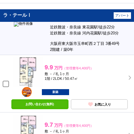
ラ・テールⅠ
アパート
近鉄難波・奈良線 東花園駅/徒歩22分
近鉄難波・奈良線 河内花園駅/徒歩20分
大阪府東大阪市玉串町西２丁目 3番49号
2階建 / 築0年
9.9
万円
（管理費等4,400円）
敷 － / 礼 1ヶ月
1階 / 2LDK / 50.47㎡
ポンタ
部屋
新築
お問い合わせ(無料)
お気に入り
9.7
万円
（管理費等4,400円）
敷 － / 礼 1ヶ月