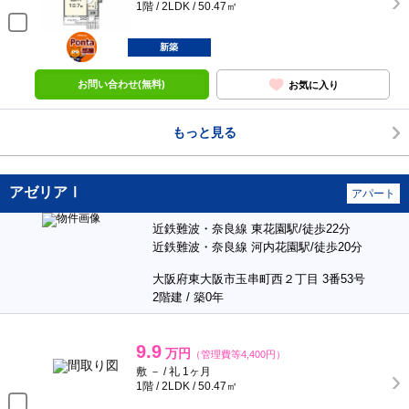
1階 / 2LDK / 50.47㎡
ポンタ
部屋
新築
お問い合わせ(無料)
お気に入り
もっと見る
アゼリアⅠ
アパート
近鉄難波・奈良線 東花園駅/徒歩22分
近鉄難波・奈良線 河内花園駅/徒歩20分
大阪府東大阪市玉串町西２丁目 3番53号
2階建 / 築0年
9.9
万円
（管理費等4,400円）
敷 － / 礼 1ヶ月
1階 / 2LDK / 50.47㎡