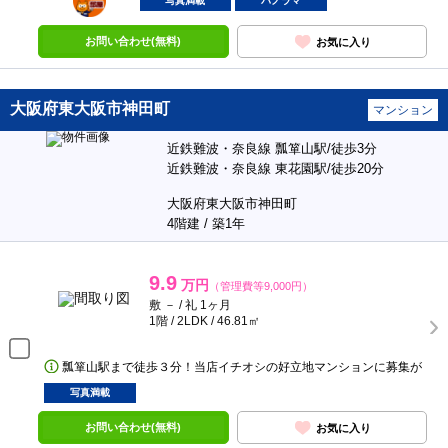
写真満載
パノラマ
お問い合わせ(無料)
お気に入り
大阪府東大阪市神田町
マンション
近鉄難波・奈良線 瓢箪山駅/徒歩3分
近鉄難波・奈良線 東花園駅/徒歩20分
大阪府東大阪市神田町
4階建 / 築1年
9.9
万円
（管理費等9,000円）
敷 － / 礼 1ヶ月
1階 / 2LDK / 46.81㎡
瓢箪山駅まで徒歩３分！当店イチオシの好立地マンションに募集が
写真満載
お問い合わせ(無料)
お気に入り