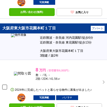
部屋
写真満載
お問い合わせ(無料)
お気に入り
大阪府東大阪市花園本町１丁目
アパート
近鉄難波・奈良線 河内花園駅/徒歩6分
近鉄難波・奈良線 東花園駅/徒歩13分
大阪府東大阪市花園本町１丁目
3階建 / 築2年
8
万円
（管理費等6,000円）
敷 － / 礼 －
2階 / 2DK / 41.56㎡
2024年に完成したペットと暮らせる物件に募集が出ました♪
ポンタ
部屋
写真満載
パノラマ