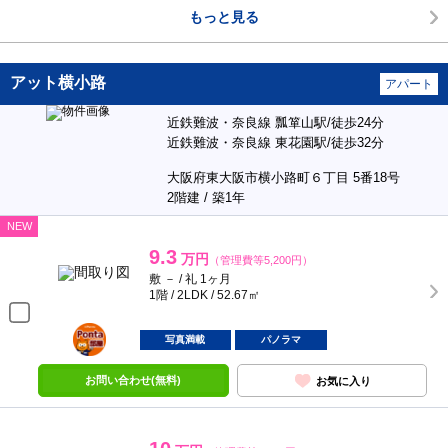
もっと見る
アット横小路
アパート
近鉄難波・奈良線 瓢箪山駅/徒歩24分
近鉄難波・奈良線 東花園駅/徒歩32分
大阪府東大阪市横小路町６丁目 5番18号
2階建 / 築1年
NEW
9.3
万円
（管理費等5,200円）
敷 － / 礼 1ヶ月
1階 / 2LDK / 52.67㎡
ポンタ
部屋
写真満載
パノラマ
お問い合わせ(無料)
お気に入り