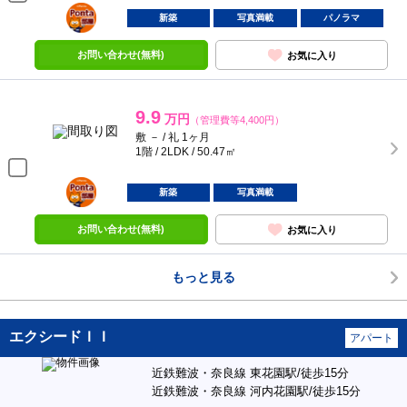
ポンタ
部屋
新築
写真満載
パノラマ
お問い合わせ(無料)
お気に入り
9.9
万円
（管理費等4,400円）
敷 － / 礼 1ヶ月
1階 / 2LDK / 50.47㎡
ポンタ
部屋
新築
写真満載
お問い合わせ(無料)
お気に入り
もっと見る
エクシードＩＩ
アパート
近鉄難波・奈良線 東花園駅/徒歩15分
近鉄難波・奈良線 河内花園駅/徒歩15分