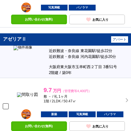
ポンタ
部屋
写真満載
パノラマ
お問い合わせ(無料)
お気に入り
アゼリアⅡ
アパート
近鉄難波・奈良線 東花園駅/徒歩22分
近鉄難波・奈良線 河内花園駅/徒歩20分
大阪府東大阪市玉串町西２丁目 3番51号
2階建 / 築0年
9.7
万円
（管理費等4,400円）
敷 － / 礼 1ヶ月
1階 / 2LDK / 50.47㎡
ポンタ
部屋
新築
写真満載
パノラマ
お問い合わせ(無料)
お気に入り