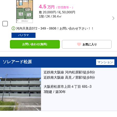
4.5
万円
（管理費等－）
敷 20,000円 / 礼 50,000円
1階 / 2K / 36.4㎡
河内天美店072－349－0606！お問い合わせ下さい！！
パノラマ
お問い合わせ(無料)
お気に入り
ソレアード松原
マンション
近鉄南大阪線 河内松原駅/徒歩8分
近鉄南大阪線 高見ノ里駅/徒歩8分
大阪府松原市上田４丁目 691--3
3階建 / 築30年