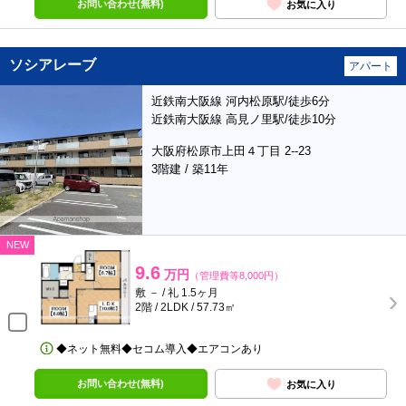
お問い合わせ(無料)
お気に入り
ソシアレーブ
アパート
近鉄南大阪線 河内松原駅/徒歩6分
近鉄南大阪線 高見ノ里駅/徒歩10分
大阪府松原市上田４丁目 2--23
3階建 / 築11年
NEW
9.6
万円
（管理費等8,000円）
敷 － / 礼 1.5ヶ月
2階 / 2LDK / 57.73㎡
◆ネット無料◆セコム導入◆エアコンあり
お問い合わせ(無料)
お気に入り