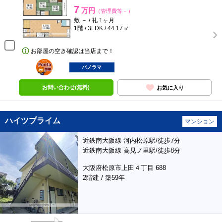
7
万円
（管理費等－）
敷 － / 礼 1ヶ月
1階 / 3LDK / 44.17㎡
お部屋の空き確認は当店まで！
ポンタ
部屋
パノラマ
お問い合わせ(無料)
お気に入り
ハイツプライム
マンション
近鉄南大阪線 河内松原駅/徒歩7分
近鉄南大阪線 高見ノ里駅/徒歩8分
大阪府松原市上田４丁目 688
2階建 / 築59年