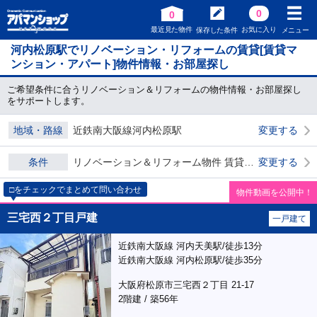
0
0
最近見た物件
お気に入り
保存した条件
メニュー
河内松原駅でリノベーション・リフォームの賃貸[賃貸マ
ンション・アパート]物件情報・お部屋探し
ご希望条件に合うリノベーション＆リフォームの物件情報・お部屋探し
をサポートします。
地域・路線
近鉄南大阪線河内松原駅
変更する
条件
リノベーション＆リフォーム物件 賃貸物件 ダブル0
変更する
□をチェックでまとめて問い合わせ
物件動画を公開中！
三宅西２丁目戸建
一戸建て
近鉄南大阪線 河内天美駅/徒歩13分
近鉄南大阪線 河内松原駅/徒歩35分
大阪府松原市三宅西２丁目 21-17
2階建 / 築56年