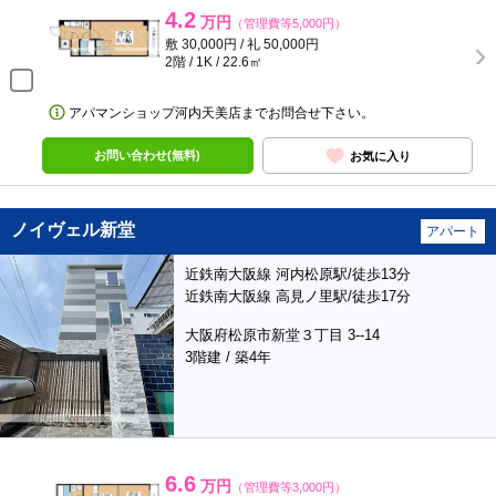
4.2
万円
（管理費等5,000円）
敷 30,000円 / 礼 50,000円
2階 / 1K / 22.6㎡
アパマンショップ河内天美店までお問合せ下さい。
お問い合わせ(無料)
お気に入り
ノイヴェル新堂
アパート
近鉄南大阪線 河内松原駅/徒歩13分
近鉄南大阪線 高見ノ里駅/徒歩17分
大阪府松原市新堂３丁目 3--14
3階建 / 築4年
6.6
万円
（管理費等3,000円）