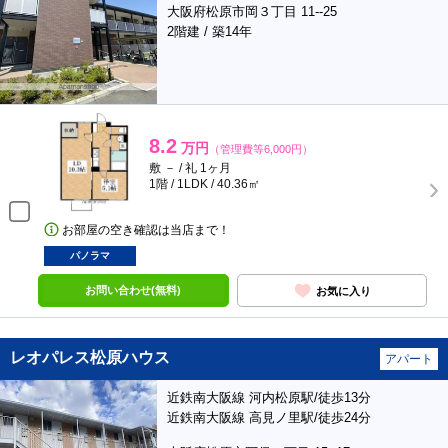
大阪府松原市岡３丁目 11--25
2階建 / 築14年
8.2
万円
（管理費等6,000円）
敷 － / 礼 1ヶ月
1階 / 1LDK / 40.36㎡
お部屋の空き確認は当店まで！
パノラマ
お問い合わせ(無料)
お気に入り
レオパレス松原ハウス
アパート
近鉄南大阪線 河内松原駅/徒歩13分
近鉄南大阪線 高見ノ里駅/徒歩24分