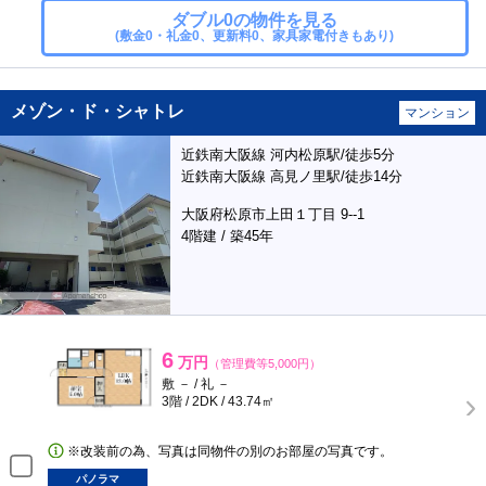
ダブル0の物件を見る
(敷金0・礼金0、更新料0、家具家電付きもあり)
メゾン・ド・シャトレ
マンション
近鉄南大阪線 河内松原駅/徒歩5分
近鉄南大阪線 高見ノ里駅/徒歩14分
大阪府松原市上田１丁目 9--1
4階建 / 築45年
6
万円
（管理費等5,000円）
敷 － / 礼 －
3階 / 2DK / 43.74㎡
※改装前の為、写真は同物件の別のお部屋の写真です。
パノラマ