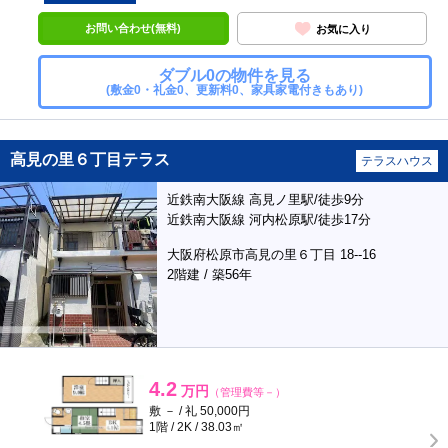
お問い合わせ(無料)
お気に入り
ダブル0の物件を見る
(敷金0・礼金0、更新料0、家具家電付きもあり)
高見の里６丁目テラス
テラスハウス
近鉄南大阪線 高見ノ里駅/徒歩9分
近鉄南大阪線 河内松原駅/徒歩17分
大阪府松原市高見の里６丁目 18--16
2階建 / 築56年
4.2
万円
（管理費等－）
敷 － / 礼 50,000円
1階 / 2K / 38.03㎡