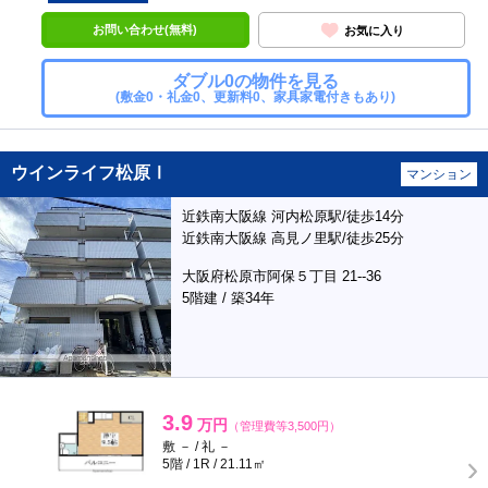
お問い合わせ(無料)
お気に入り
ダブル0の物件を見る
(敷金0・礼金0、更新料0、家具家電付きもあり)
ウインライフ松原Ⅰ
マンション
近鉄南大阪線 河内松原駅/徒歩14分
近鉄南大阪線 高見ノ里駅/徒歩25分
大阪府松原市阿保５丁目 21--36
5階建 / 築34年
3.9
万円
（管理費等3,500円）
敷 － / 礼 －
5階 / 1R / 21.11㎡