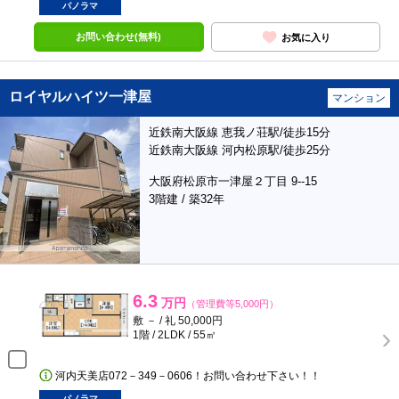
パノラマ
お問い合わせ(無料)
お気に入り
ロイヤルハイツ一津屋
マンション
近鉄南大阪線 恵我ノ荘駅/徒歩15分
近鉄南大阪線 河内松原駅/徒歩25分
大阪府松原市一津屋２丁目 9--15
3階建 / 築32年
6.3
万円
（管理費等5,000円）
敷 － / 礼 50,000円
1階 / 2LDK / 55㎡
河内天美店072－349－0606！お問い合わせ下さい！！
パノラマ