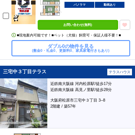
パノラマ
動画あり
お問い合わせ(無料)
■現地案内可能です！■ペット（犬猫）飼育可・保証人様不要！■
ダブル0の物件を見る
(敷金0・礼金0、更新料0、家具家電付きもあり)
三宅中３丁目テラス
テラスハウス
近鉄南大阪線 河内松原駅/徒歩17分
近鉄南大阪線 高見ノ里駅/徒歩28分
大阪府松原市三宅中３丁目 3--8
2階建 / 築57年