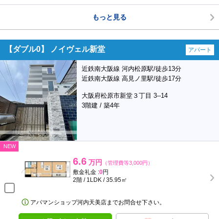
もっと見る
【ダブル0】 ノイヴェル新堂
アパート
近鉄南大阪線 河内松原駅/徒歩13分
近鉄南大阪線 高見ノ里駅/徒歩17分
大阪府松原市新堂３丁目 3--14
3階建 / 築4年
NEW
6.6
万円
（管理費等3,000円）
敷金礼金 :
0
円
2階 / 1LDK / 35.95㎡
アパマンショップ河内天美店までお問合せ下さい。