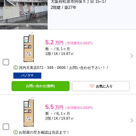
大阪府松原市阿保５丁目 15--17
2階建 / 築27年
5.2
万円
（管理費等6,000円）
敷 － / 礼 1ヶ月
1階 / 1K / 19.87㎡
河内天美店072－349－0606！お問い合わせ下さい！！
パノラマ
お問い合わせ(無料)
お気に入り
5.5
万円
（管理費等6,000円）
敷 － / 礼 1ヶ月
2階 / 1K / 19.87㎡
お部屋の空き確認は当店まで！