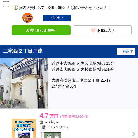
河内天美店072－349－0606！お問い合わせ下さい！！
ポンタ
部屋
パノラマ
お問い合わせ(無料)
お気に入り
三宅西２丁目戸建
一戸建て
近鉄南大阪線 河内天美駅/徒歩13分
近鉄南大阪線 河内松原駅/徒歩35分
大阪府松原市三宅西２丁目 21-17
2階建 / 築56年
4.7
万円
（管理費等3,000円）
敷 － / 礼 －
1階 / 3K / 47.02㎡