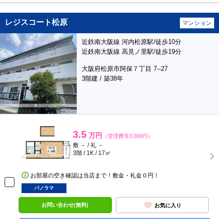
レジスコート松原
マンション
近鉄南大阪線 河内松原駅/徒歩10分
近鉄南大阪線 高見ノ里駅/徒歩19分
大阪府松原市阿保７丁目 7--27
3階建 / 築38年
3.5
万円
（管理費等3,000円）
敷 － / 礼 －
3階 / 1K / 17㎡
お部屋の空き確認は当店まで！敷金・礼金０円！
パノラマ
お問い合わせ(無料)
お気に入り