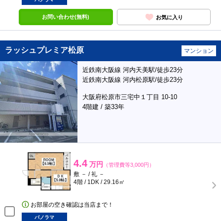
お問い合わせ(無料)
お気に入り
ラッシュプレミア松原
マンション
近鉄南大阪線 河内天美駅/徒歩23分
近鉄南大阪線 河内松原駅/徒歩23分
大阪府松原市三宅中１丁目 10-10
4階建 / 築33年
4.4
万円
（管理費等3,000円）
敷 － / 礼 －
4階 / 1DK / 29.16㎡
お部屋の空き確認は当店まで！
パノラマ