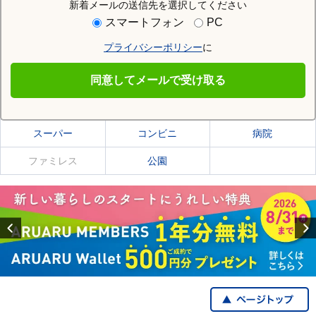
新着メールの送信先を選択してください
住む街研究所で河内松原駅の情報を見る
スマートフォン
PC
プライバシーポリシー
に
河内松原駅
同意してメールで受け取る
河内松原駅の施設一覧
スーパー
コンビニ
病院
ファミレス
公園
Previous