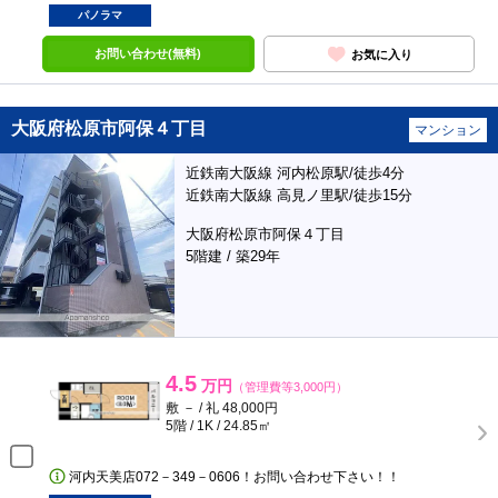
パノラマ
お問い合わせ(無料)
お気に入り
大阪府松原市阿保４丁目
マンション
近鉄南大阪線 河内松原駅/徒歩4分
近鉄南大阪線 高見ノ里駅/徒歩15分
大阪府松原市阿保４丁目
5階建 / 築29年
4.5
万円
（管理費等3,000円）
敷 － / 礼 48,000円
5階 / 1K / 24.85㎡
河内天美店072－349－0606！お問い合わせ下さい！！