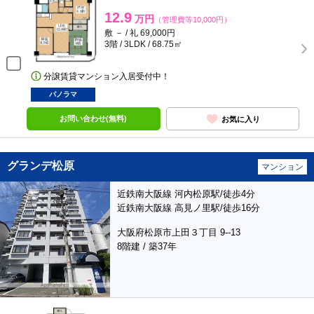
12.9
万円
（管理費等10,000円）
敷 － / 礼 69,000円
3階 / 3LDK / 68.75㎡
分譲賃貸マンション入居受付中！
パノラマ
お問い合わせ(無料)
お気に入り
グランデ松原
マンション
近鉄南大阪線 河内松原駅/徒歩4分
近鉄南大阪線 高見ノ里駅/徒歩16分
大阪府松原市上田３丁目 9--13
8階建 / 築37年