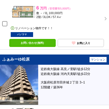
6
万円
（管理費等5,000円）
敷 － / 礼 100,000円
2階 / 3LDK / 57.4㎡
リノベーション物件です！！
パノラマ
お問い合わせ(無料)
お気に入り
ふぁみーゆ松原
マンション
近鉄南大阪線 高見ノ里駅/徒歩12分
近鉄南大阪線 河内天美駅/徒歩22分
大阪府松原市田井城２丁目 3--1
12階建 / 築36年