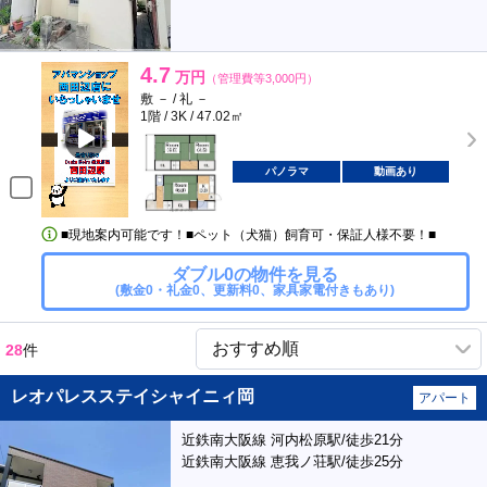
4.7
万円
（管理費等3,000円）
敷 － / 礼 －
1階 / 3K / 47.02㎡
パノラマ
動画あり
■現地案内可能です！■ペット（犬猫）飼育可・保証人様不要！■
ダブル0の物件を見る
(敷金0・礼金0、更新料0、家具家電付きもあり)
28
件
レオパレスステイシャイニィ岡
アパート
近鉄南大阪線 河内松原駅/徒歩21分
近鉄南大阪線 恵我ノ荘駅/徒歩25分