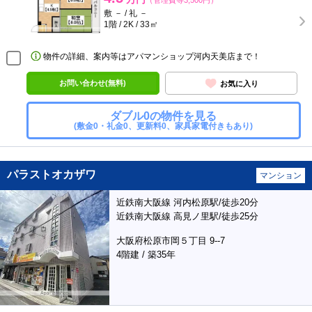
（管理費等3,500円）
敷 － / 礼 －
1階 / 2K / 33㎡
物件の詳細、案内等はアパマンショップ河内天美店まで！
お問い合わせ(無料)
お気に入り
ダブル0の物件を見る
(敷金0・礼金0、更新料0、家具家電付きもあり)
パラストオカザワ
マンション
近鉄南大阪線 河内松原駅/徒歩20分
近鉄南大阪線 高見ノ里駅/徒歩25分
大阪府松原市岡５丁目 9--7
4階建 / 築35年