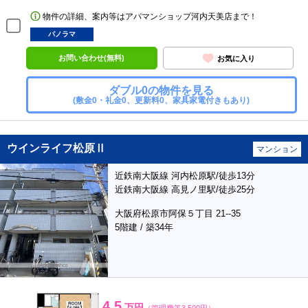
物件の詳細、案内等はアパマンショップ河内天美店まで！
パノラマ
お問い合わせ(無料)
お気に入り
ダブル0の物件を見る
(敷金0・礼金0、更新料0、家具家電付きもあり)
ウインライフ松原Ⅱ
マンション
近鉄南大阪線 河内松原駅/徒歩13分
近鉄南大阪線 高見ノ里駅/徒歩25分
大阪府松原市阿保５丁目 21--35
5階建 / 築34年
4.5
万円