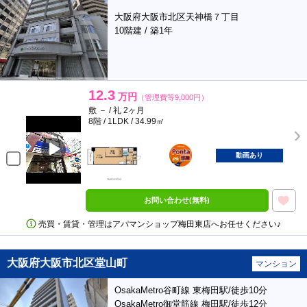
大阪府大阪市北区天神橋７丁目
10階建 / 築1年
12.3
万円
（管理費等9,000円）
敷 － / 礼 2ヶ月
8階 / 1LDK / 34.99㎡
ポンタ
部屋
動画あり
お問い合わせ(無料)
売買・賃貸・管理はアパマンショップ梅田東店へお任せください♪
大阪府大阪市北区堂山町
マンション
OsakaMetro谷町線 東梅田駅/徒歩10分
OsakaMetro御堂筋線 梅田駅/徒歩12分