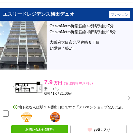
エスリードレジデンス梅田デュオ
マンション
OsakaMetro御堂筋線 中津駅/徒歩7分
OsakaMetro御堂筋線 梅田駅/徒歩18分
大阪府大阪市北区豊崎６丁目
14階建 / 築1年
7.9
万円
（管理費等10,000円）
敷 － / 礼 －
6階 / 1K / 21.06㎡
地下鉄なんば駅１４番出口出てすぐ「アパマンショップなんば店」
BunChinPAY
ポンタ
部屋
お問い合わせ(無料)
お気に入り