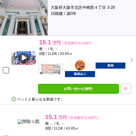
大阪府大阪市北区中崎西４丁目 3-28
15階建 / 築0年
15.1
万円
（管理費等30,000円）
敷 － / 礼 －
8階 / 1LDK / 43.65㎡
ポンタ
部屋
新築
動画あり
お問い合わせ(無料)
ペットと暮らせる新築です。
15.1
万円
（管理費等30,000円）
敷 － / 礼 －
8階 / 1LDK / 43.65㎡