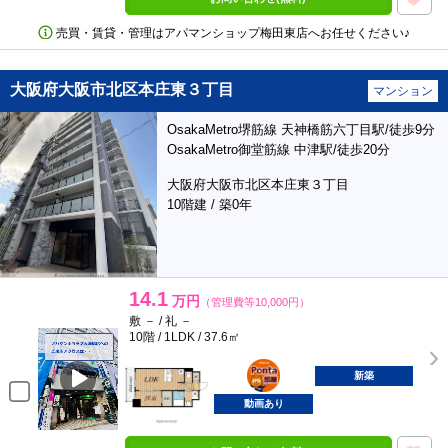
売買・賃貸・管理はアパマンショップ梅田東店へお任せください♪
大阪府大阪市北区本庄東３丁目
マンション
OsakaMetro堺筋線 天神橋筋六丁目駅/徒歩9分
OsakaMetro御堂筋線 中津駅/徒歩20分
大阪府大阪市北区本庄東３丁目
10階建 / 築0年
14.1
万円
（管理費等10,000円）
敷 － / 礼 －
10階 / 1LDK / 37.6㎡
ポンタ
部屋
新築
動画あり