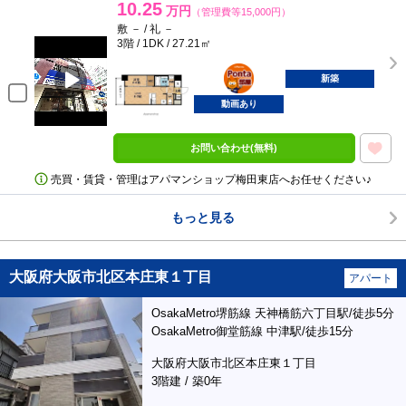
10.25
万円
（管理費等15,000円）
敷 － / 礼 －
3階 / 1DK / 27.21㎡
ポンタ
部屋
新築
動画あり
お問い合わせ(無料)
売買・賃貸・管理はアパマンショップ梅田東店へお任せください♪
もっと見る
大阪府大阪市北区本庄東１丁目
アパート
OsakaMetro堺筋線 天神橋筋六丁目駅/徒歩5分
OsakaMetro御堂筋線 中津駅/徒歩15分
大阪府大阪市北区本庄東１丁目
3階建 / 築0年