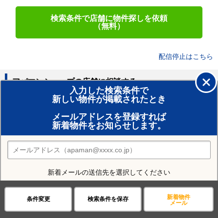
検索条件で店舗に物件探しを依頼
（無料）
配信停止はこちら
アパマンショップの店舗に相談する
入力した検索条件で
新しい物件が掲載されたとき
賃貸のプロがお部屋探し！
メールアドレスを登録すれば
おまかせ物件リクエスト
新着物件をお知らせします。
住みたい街の店舗を探す
店舗検索
新着メールの送信先を選択してください
近隣の駅
スマートフォン
PC
新着物件
条件変更
検索条件を保存
天神橋筋六丁目駅
大阪梅田駅
梅田駅
プライバシーポリシー
に
メール