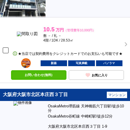
10.5
万円
（管理費等10,000円）
敷 － / 礼 －
4階 / 1DK / 28.53㎡
★当店では契約費用をクレジットカードでのお支払いも可能です★
ポンタ
部屋
新築
写真満載
パノラマ
お問い合わせ(無料)
お気に入り
大阪府大阪市北区本庄西３丁目
マンション
OsakaMetro堺筋線 天神橋筋六丁目駅/徒歩10
分
OsakaMetro谷町線 中崎町駅/徒歩12分
大阪府大阪市北区本庄西３丁目 1-9