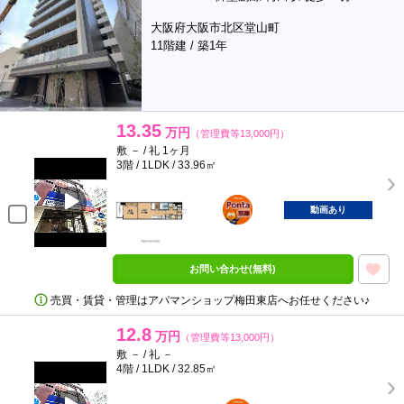
大阪府大阪市北区堂山町
11階建 / 築1年
13.35
万円
（管理費等13,000円）
敷 － / 礼 1ヶ月
3階 / 1LDK / 33.96㎡
ポンタ
部屋
動画あり
お問い合わせ(無料)
売買・賃貸・管理はアパマンショップ梅田東店へお任せください♪
12.8
万円
（管理費等13,000円）
敷 － / 礼 －
4階 / 1LDK / 32.85㎡
ポンタ