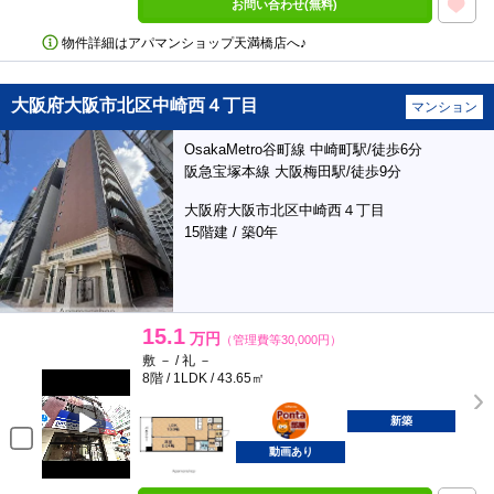
お問い合わせ(無料)
物件詳細はアパマンショップ天満橋店へ♪
大阪府大阪市北区中崎西４丁目
マンション
OsakaMetro谷町線 中崎町駅/徒歩6分
阪急宝塚本線 大阪梅田駅/徒歩9分
大阪府大阪市北区中崎西４丁目
15階建 / 築0年
15.1
万円
（管理費等30,000円）
敷 － / 礼 －
8階 / 1LDK / 43.65㎡
ポンタ
部屋
新築
動画あり