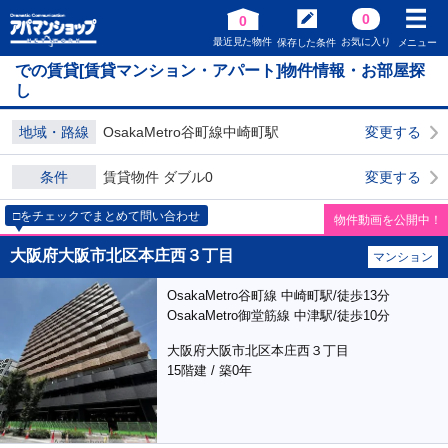
0
0
最近見た物件
お気に入り
保存した条件
メニュー
での賃貸[賃貸マンション・アパート]物件情報・お部屋探
し
地域・路線
OsakaMetro谷町線中崎町駅
変更する
条件
賃貸物件 ダブル0
変更する
□をチェックでまとめて問い合わせ
物件動画を公開中！
大阪府大阪市北区本庄西３丁目
マンション
OsakaMetro谷町線 中崎町駅/徒歩13分
OsakaMetro御堂筋線 中津駅/徒歩10分
大阪府大阪市北区本庄西３丁目
15階建 / 築0年