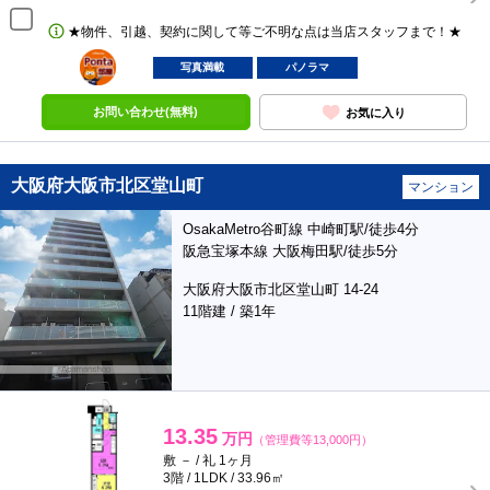
★物件、引越、契約に関して等ご不明な点は当店スタッフまで！★
ポンタ
部屋
写真満載
パノラマ
お問い合わせ(無料)
お気に入り
大阪府大阪市北区堂山町
マンション
OsakaMetro谷町線 中崎町駅/徒歩4分
阪急宝塚本線 大阪梅田駅/徒歩5分
大阪府大阪市北区堂山町 14-24
11階建 / 築1年
13.35
万円
（管理費等13,000円）
敷 － / 礼 1ヶ月
3階 / 1LDK / 33.96㎡