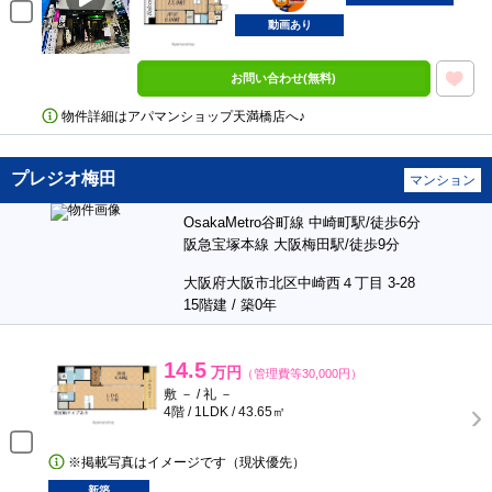
動画あり
お問い合わせ(無料)
物件詳細はアパマンショップ天満橋店へ♪
プレジオ梅田
マンション
OsakaMetro谷町線 中崎町駅/徒歩6分
阪急宝塚本線 大阪梅田駅/徒歩9分
大阪府大阪市北区中崎西４丁目 3-28
15階建 / 築0年
14.5
万円
（管理費等30,000円）
敷 － / 礼 －
4階 / 1LDK / 43.65㎡
※掲載写真はイメージです（現状優先）
新築