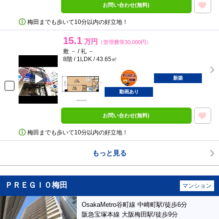
お問い合わせ(無料)
梅田までも歩いて10分以内の好立地！
15.1
万円
（管理費等30,000円）
敷 － / 礼 －
8階 / 1LDK / 43.65㎡
ポンタ
部屋
新築
動画あり
お問い合わせ(無料)
梅田までも歩いて10分以内の好立地！
もっと見る
ＰＲＥＧＩ０梅田
マンション
OsakaMetro谷町線 中崎町駅/徒歩6分
阪急宝塚本線 大阪梅田駅/徒歩9分