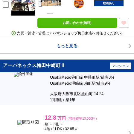
部屋
動画あり
お問い合わせ(無料)
売買・賃貸・管理はアパマンショップ梅田東店へお任せください♪
もっと見る
アーバネックス梅田中崎町Ⅱ
マンション
OsakaMetro谷町線 中崎町駅/徒歩3分
OsakaMetro堺筋線 扇町駅/徒歩9分
大阪府大阪市北区堂山町 14-24
11階建 / 築1年
12.8
万円
（管理費等13,000円）
敷 － / 礼 －
4階 / 1LDK / 32.85㎡