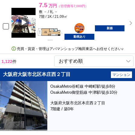
7.5
万円
（管理費等7,000円）
敷 － / 礼 －
7階 / 1K / 21.09㎡
ポンタ
部屋
新築
動画あり
売買・賃貸・管理はアパマンショップ梅田東店へお任せください♪
1,122
件
大阪府大阪市北区本庄西２丁目
マンション
OsakaMetro谷町線 中崎町駅/徒歩8分
OsakaMetro御堂筋線 中津駅/徒歩10分
大阪府大阪市北区本庄西２丁目
7階建 / 築0年