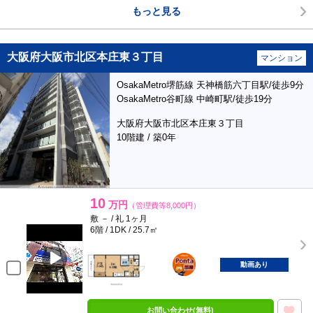
もっと見る
大阪府大阪市北区本庄東３丁目
マンション
OsakaMetro堺筋線 天神橋筋六丁目駅/徒歩9分
OsakaMetro谷町線 中崎町駅/徒歩19分
大阪府大阪市北区本庄東３丁目
10階建 / 築0年
10
万円
（管理費等8,000円）
敷 － / 礼 1ヶ月
6階 / 1DK / 25.7㎡
ポンタ
部屋
動画あり
お問い合わせ(無料)