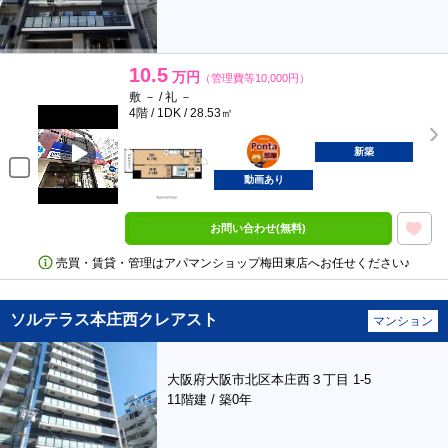
10.5
万円
（管理費等10,000円）
敷 － / 礼 －
4階 / 1DK / 28.53㎡
ポンタ
部屋
新築
動画あり
お問い合わせ(無料)
売買・賃貸・管理はアパマンショップ梅田東店へお任せください♪
ソルテラス本庄西クレアスト
マンション
大阪府大阪市北区本庄西３丁目 1-5
11階建 / 築0年