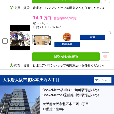
売買・賃貸・管理はアパマンショップ梅田東店へお任せください♪
14.1
万円
（管理費等10,000円）
敷 － / 礼 －
10階 / 1LDK / 37.6㎡
ポンタ
部屋
新築
動画あり
お問い合わせ(無料)
売買・賃貸・管理はアパマンショップ梅田東店へお任せください♪
大阪府大阪市北区本庄西３丁目
マンション
OsakaMetro谷町線 中崎町駅/徒歩12分
OsakaMetro御堂筋線 中津駅/徒歩12分
大阪府大阪市北区本庄西３丁目
11階建 / 築0年