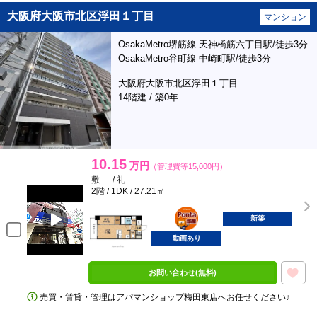
大阪府大阪市北区浮田１丁目
マンション
OsakaMetro堺筋線 天神橋筋六丁目駅/徒歩3分
OsakaMetro谷町線 中崎町駅/徒歩3分
大阪府大阪市北区浮田１丁目
14階建 / 築0年
10.15
万円
（管理費等15,000円）
敷 － / 礼 －
2階 / 1DK / 27.21㎡
ポンタ
部屋
新築
動画あり
お問い合わせ(無料)
売買・賃貸・管理はアパマンショップ梅田東店へお任せください♪