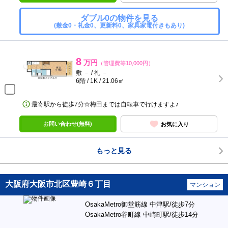
ダブル0の物件を見る
(敷金0・礼金0、更新料0、家具家電付きもあり)
8
万円
（管理費等10,000円）
敷 － / 礼 －
6階 / 1K / 21.06㎡
最寄駅から徒歩7分☆梅田までは自転車で行けますよ♪
お問い合わせ(無料)
お気に入り
もっと見る
大阪府大阪市北区豊崎６丁目
マンション
OsakaMetro御堂筋線 中津駅/徒歩7分
OsakaMetro谷町線 中崎町駅/徒歩14分