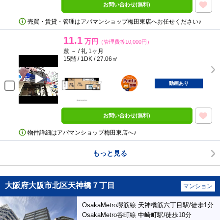
お問い合わせ(無料)
売買・賃貸・管理はアパマンショップ梅田東店へお任せください♪
11.1
万円
（管理費等10,000円）
敷 － / 礼 1ヶ月
15階 / 1DK / 27.06㎡
ポンタ
部屋
動画あり
お問い合わせ(無料)
物件詳細はアパマンショップ梅田東店へ♪
もっと見る
大阪府大阪市北区天神橋７丁目
マンション
OsakaMetro堺筋線 天神橋筋六丁目駅/徒歩1分
OsakaMetro谷町線 中崎町駅/徒歩10分