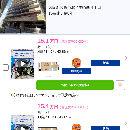
大阪府大阪市北区中崎西４丁目
15階建 / 築0年
15.1
万円
（管理費等30,000円）
敷 － / 礼 －
8階 / 1LDK / 43.65㎡
ポンタ
部屋
新築
動画あり
お問い合わせ(無料)
物件詳細はアパマンショップ天満橋店へ♪
15.4
万円
（管理費等30,000円）
敷 － / 礼 －
11階 / 1LDK / 43.65㎡
ポンタ
部屋
新築