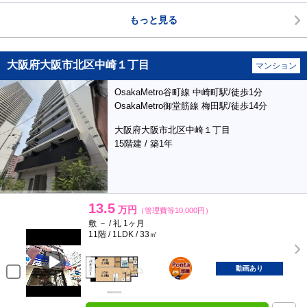
もっと見る
大阪府大阪市北区中崎１丁目
マンション
OsakaMetro谷町線 中崎町駅/徒歩1分
OsakaMetro御堂筋線 梅田駅/徒歩14分
大阪府大阪市北区中崎１丁目
15階建 / 築1年
13.5
万円
（管理費等10,000円）
敷 － / 礼 1ヶ月
11階 / 1LDK / 33㎡
ポンタ
部屋
動画あり