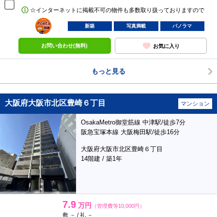
☆インターネットに掲載不可の物件も多数取り扱っておりますので
ポンタ
部屋
新築
写真満載
パノラマ
お問い合わせ(無料)
お気に入り
もっと見る
大阪府大阪市北区豊崎６丁目
マンション
OsakaMetro御堂筋線 中津駅/徒歩7分
阪急宝塚本線 大阪梅田駅/徒歩16分
大阪府大阪市北区豊崎６丁目
14階建 / 築1年
7.9
万円
（管理費等10,000円）
敷 － / 礼 －