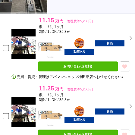
11.15
万円
（管理費等5,200円）
敷 － / 礼 1ヶ月
2階 / 1LDK / 35.3㎡
ポンタ
部屋
新築
動画あり
お問い合わせ(無料)
売買・賃貸・管理はアパマンショップ梅田東店へお任せください♪
11.25
万円
（管理費等5,200円）
敷 － / 礼 1ヶ月
3階 / 1LDK / 35.3㎡
ポンタ
部屋
新築
動画あり
お問い合わせ(無料)