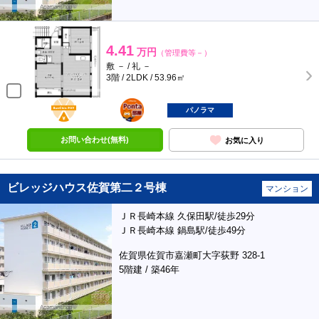
4.41
万円
（管理費等－）
敷 － / 礼 －
3階 / 2LDK / 53.96㎡
BunChinPAY
ポンタ
部屋
パノラマ
お問い合わせ(無料)
お気に入り
ビレッジハウス佐賀第二２号棟
マンション
ＪＲ長崎本線 久保田駅/徒歩29分
ＪＲ長崎本線 鍋島駅/徒歩49分
佐賀県佐賀市嘉瀬町大字荻野 328-1
5階建 / 築46年