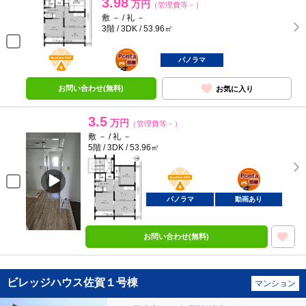
3.98
万円
（管理費等－）
敷 － / 礼 －
3階 / 3DK / 53.96㎡
BunChinPAY
ポンタ
部屋
パノラマ
お問い合わせ(無料)
お気に入り
3.5
万円
（管理費等－）
敷 － / 礼 －
5階 / 3DK / 53.96㎡
BunChinPAY
ポンタ
部屋
パノラマ
動画あり
お問い合わせ(無料)
ビレッジハウス佐賀１号棟
マンション