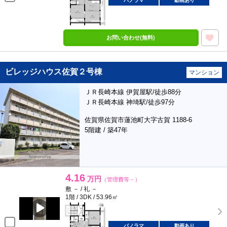
パノラマ
動画あり
お問い合わせ(無料)
ビレッジハウス佐賀２号棟
マンション
ＪＲ長崎本線 伊賀屋駅/徒歩88分
ＪＲ長崎本線 神埼駅/徒歩97分
佐賀県佐賀市蓮池町大字古賀 1188-6
5階建 / 築47年
4.16
万円
（管理費等－）
敷 － / 礼 －
1階 / 3DK / 53.96㎡
パノラマ
動画あり