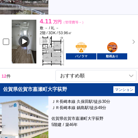
4.11
万円
（管理費等－）
敷 － / 礼 －
2階 / 3DK / 53.96㎡
BunChinPAY
ポンタ
部屋
パノラマ
動画あり
12
件
佐賀県佐賀市嘉瀬町大字荻野
マンション
ＪＲ長崎本線 久保田駅/徒歩30分
ＪＲ長崎本線 鍋島駅/徒歩49分
佐賀県佐賀市嘉瀬町大字荻野
5階建 / 築46年