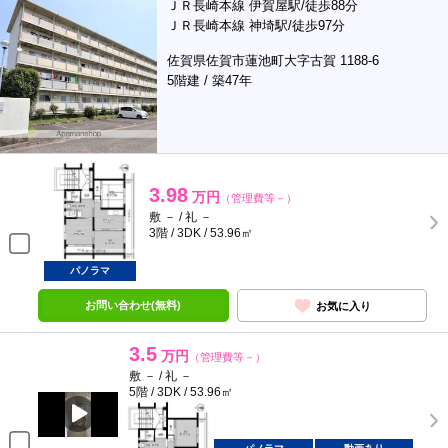
ＪＲ長崎本線 伊賀屋駅/徒歩88分
ＪＲ長崎本線 神埼駅/徒歩97分
佐賀県佐賀市蓮池町大字古賀 1188-6
5階建 / 築47年
3.98
万円
（管理費等－）
敷 － / 礼 －
3階 / 3DK / 53.96㎡
パノラマ
お問い合わせ(無料)
お気に入り
3.5
万円
（管理費等－）
敷 － / 礼 －
5階 / 3DK / 53.96㎡