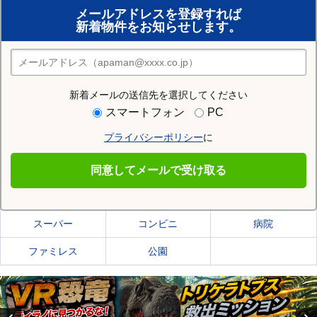
メールアドレスを登録すれば
おまかせ物件リクエスト
新着物件をお知らせします。
住みたい街の店舗を探す
店舗検索
新着メールの送信先を選択してください
住む街研究所で佐賀市の情報を見る
スマートフォン
PC
プライバシーポリシー
に
佐賀市
同意してメールで受け取る
佐賀市の施設一覧
スーパー
コンビニ
病院
ファミレス
公園