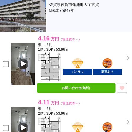
佐賀県佐賀市蓮池町大字古賀
5階建 / 築47年
4.16
万円
（管理費等－）
敷 － / 礼 －
1階 / 3DK / 53.96㎡
BunChinPAY
ポンタ
部屋
パノラマ
動画あり
お問い合わせ(無料)
4.11
万円
（管理費等－）
敷 － / 礼 －
2階 / 3DK / 53.96㎡
BunChinPAY
ポンタ
部屋