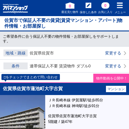
0
0
最近見た物件
お気に入り
保存した条件
メニュー
佐賀市で保証人不要の賃貸[賃貸マンション・アパート]物
件情報・お部屋探し
ご希望条件に合う保証人不要の物件情報・お部屋探しをサポートしま
す。
地域・路線
佐賀県佐賀市
変更する
条件
連帯保証人不要 賃貸物件 ダブル0
変更する
□をチェックでまとめて問い合わせ
物件動画を公開中！
佐賀県佐賀市蓮池町大字古賀
マンション
ＪＲ長崎本線 伊賀屋駅/徒歩85分
ＪＲ長崎本線 神埼駅/徒歩91分
佐賀県佐賀市蓮池町大字古賀
5階建 / 築47年