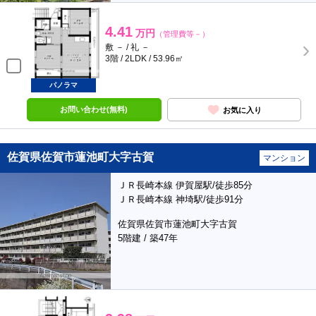
4.41
万円
（管理費等－）
敷 － / 礼 －
3階 / 2LDK / 53.96㎡
パノラマ
お問い合わせ(無料)
お気に入り
佐賀県佐賀市蓮池町大字古賀
マンション
ＪＲ長崎本線 伊賀屋駅/徒歩85分
ＪＲ長崎本線 神埼駅/徒歩91分
佐賀県佐賀市蓮池町大字古賀
5階建 / 築47年